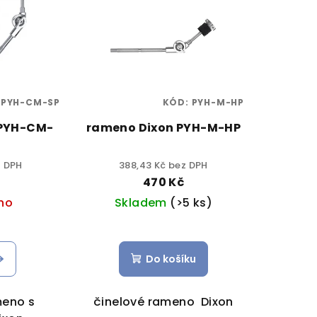
:
PYH-CM-SP
KÓD:
PYH-M-HP
 PYH-CM-
rameno Dixon PYH-M-HP
z DPH
388,43 Kč bez DPH
č
470 Kč
no
Skladem
(>5 ks)
Do košíku
meno s
činelové rameno Dixon