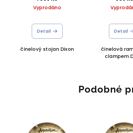
Vyprodáno
Vyprodá
Detail
Detail
činelový stojan Dixon
činelová ra
clampem D
Podobné p