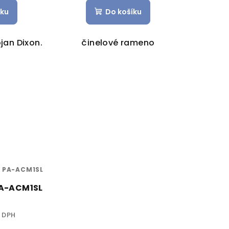
íku
Do košíku
jan Dixon.
činelové rameno
:
PA-ACM1SL
PA-ACM1SL
z DPH
č