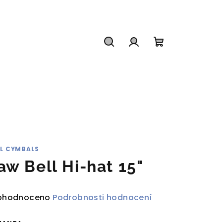
Hledat
Přihlášení
Nákupní
košík
IL CYMBALS
aw Bell Hi-hat 15"
ůměrné
ohodnoceno
Podrobnosti hodnocení
dnocení
duktu