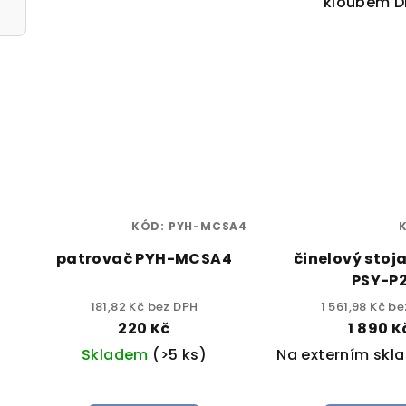
kloubem D
KÓD:
PYH-MCSA4
patrovač PYH-MCSA4
činelový stoj
PSY-P
181,82 Kč bez DPH
1 561,98 Kč b
220 Kč
1 890 K
Skladem
(>5 ks)
Na externím skl