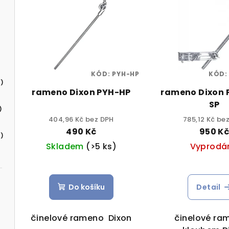
KÓD:
PYH-HP
KÓD
)
rameno Dixon PYH-HP
rameno Dixon
SP
)
404,96 Kč bez DPH
785,12 Kč be
490 Kč
950 K
)
Skladem
(>5 ks)
Vyprodá
Do košíku
Detail
činelové rameno Dixon
činelové ra