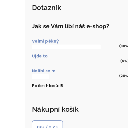
Dotazník
Jak se Vám líbí náš e-shop?
Velmi pěkný
(80%
Ujde to
(0%
Nelíbí se mi
(20%
Počet hlasů:
5
Nákupní košík
0
ks /
0 Kč