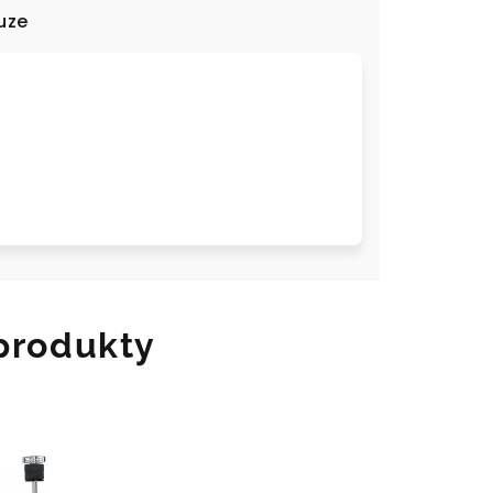
uze
 produkty