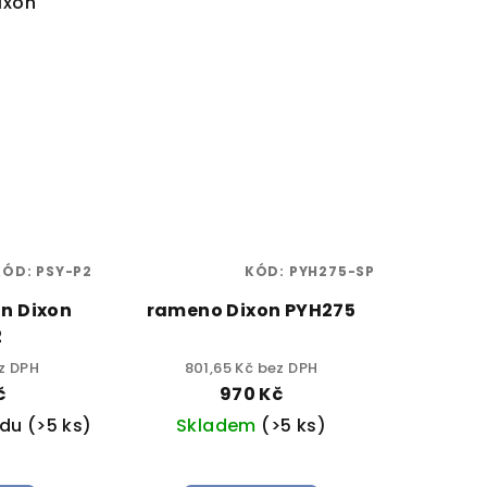
ixon
KÓD:
PSY-P2
KÓD:
PYH275-SP
an Dixon
rameno Dixon PYH275
2
ez DPH
801,65 Kč bez DPH
č
970 Kč
adu
(>5 ks)
Skladem
(>5 ks)