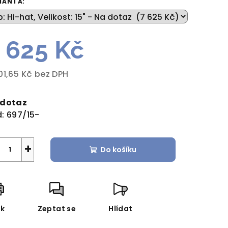
IANTA:
 625 Kč
zdiček.
01,65 Kč bez DPH
rná
a:
 dotaz
:
697/15-
+
Do košíku
sk
Zeptat se
Hlídat