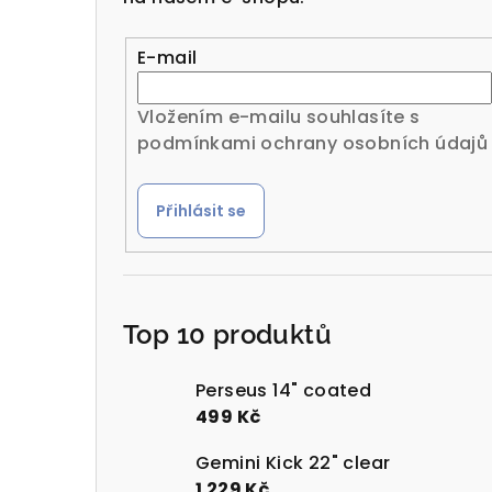
r
a
E-mail
n
Vložením e-mailu souhlasíte s
n
podmínkami ochrany osobních údajů
í
Přihlásit se
p
a
n
Top 10 produktů
e
l
Perseus 14" coated
499 Kč
Gemini Kick 22" clear
1 229 Kč