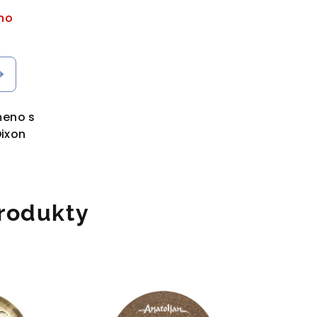
no
meno s
ixon
rodukty