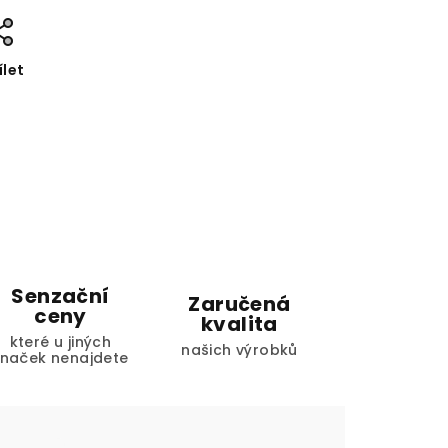
ílet
Senzační
Zaručená
ceny
kvalita
které u jiných
našich výrobků
značek nenajdete