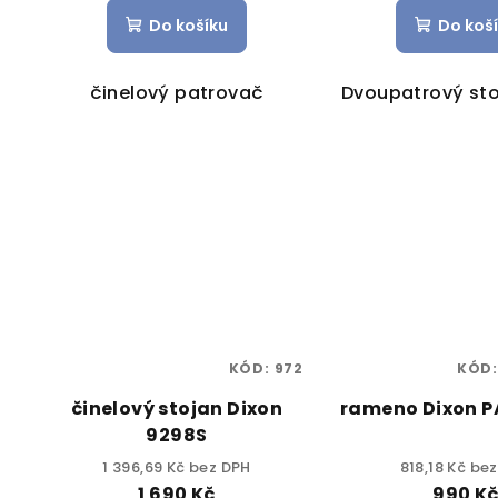
Do košíku
Do koš
činelový patrovač
Dvoupatrový sto
KÓD:
972
KÓD
činelový stojan Dixon
rameno Dixon 
9298S
1 396,69 Kč bez DPH
818,18 Kč be
1 690 Kč
990 K