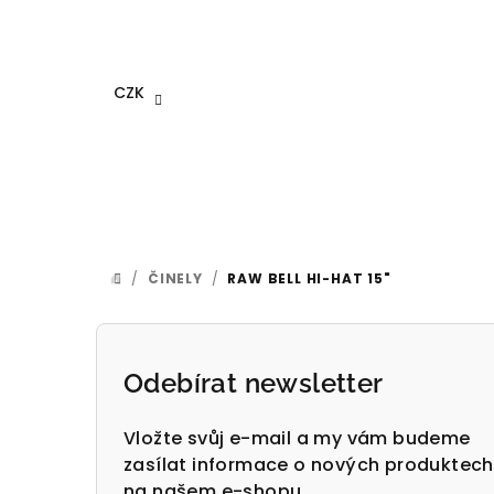
Přejít
na
obsah
CZK
/
ČINELY
/
RAW BELL HI-HAT 15"
DOMŮ
P
o
Odebírat newsletter
s
Vložte svůj e-mail a my vám budeme
t
zasílat informace o nových produktech
na našem e-shopu.