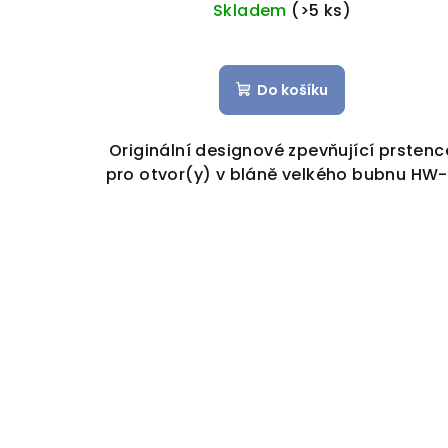
Skladem
(>5 ks)
Do košíku
Originální designové zpevňující prstenc
pro otvor(y) v bláně velkého bubnu HW