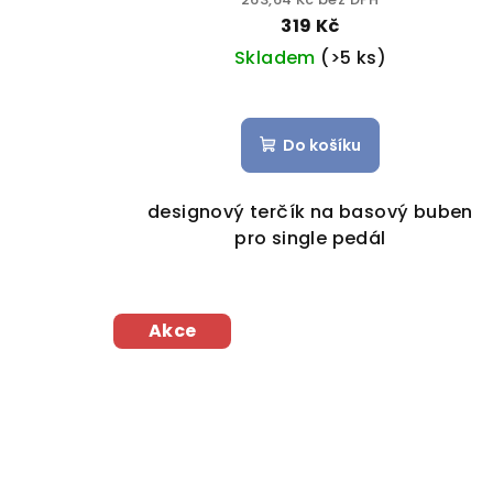
k
319 Kč
t
Skladem
(>5 ks)
ů
Do košíku
designový terčík na basový buben
pro single pedál
Akce