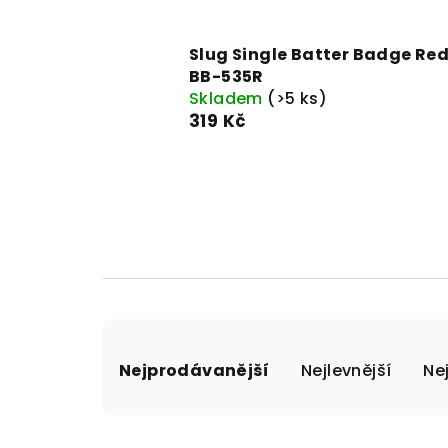
Slug Single Batter Badge Re
BB-535R
Skladem
(>5 ks)
319 Kč
Ř
Nejprodávanější
Nejlevnější
Ne
a
z