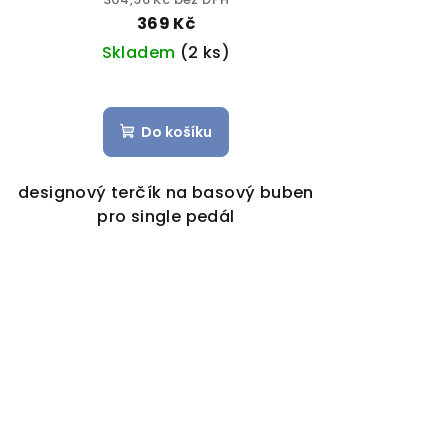
369 Kč
Skladem
(2 ks)
Do košíku
designový terčík na basový buben
pro single pedál