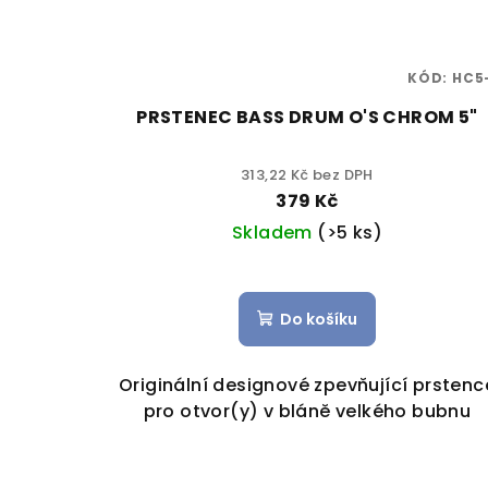
KÓD:
HC5
PRSTENEC BASS DRUM O'S CHROM 5"
313,22 Kč bez DPH
379 Kč
Skladem
(>5 ks)
Do košíku
Originální designové zpevňující prstenc
pro otvor(y) v bláně velkého bubnu