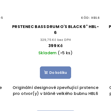
-5
KÓD:
HBL6
PRSTENEC BASS DRUM O'S BLACK 6" HBL-
6
329,75 Kč bez DPH
399 Kč
Skladem
(>5 ks)
Do košíku
e
Originální designové zpevňující prstence
pro otvor(y) v bláně velkého bubnu HBL6