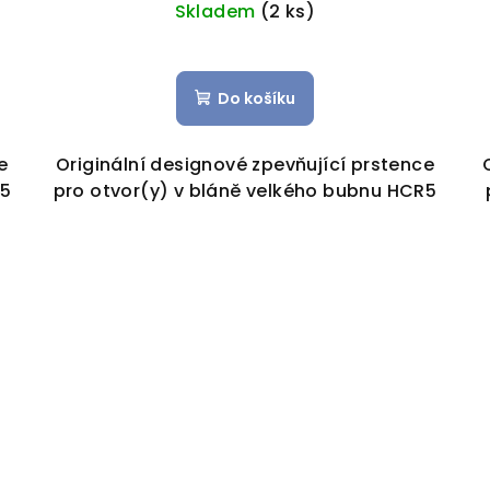
Skladem
(2 ks)
Do košíku
e
Originální designové zpevňující prstence
-5
pro otvor(y) v bláně velkého bubnu HCR5