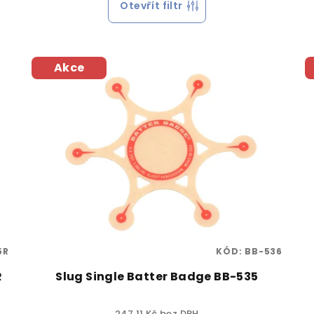
Otevřít filtr
Akce
5R
KÓD:
BB-536
R
Slug Single Batter Badge BB-535
247,11 Kč bez DPH