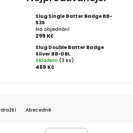
d
Slug Single Batter Badge BB-
535
Na objednání
299 Kč
Slug Double Batter Badge
Silver BB-DBL
Skladem
(3 ks)
469 Kč
jdražší
Abecedně