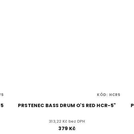
W5
KÓD:
HCR5
-5
PRSTENEC BASS DRUM O'S RED HCR-5"
P
313,22 Kč bez DPH
379 Kč