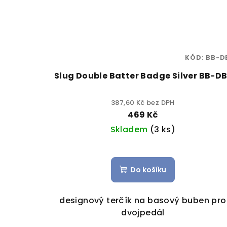
KÓD:
BB-D
Slug Double Batter Badge Silver BB-DB
387,60 Kč bez DPH
469 Kč
Skladem
(3 ks)
Do košíku
designový terčík na basový buben pro
dvojpedál