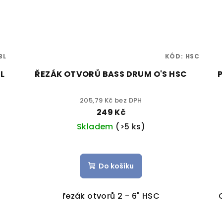
BL
KÓD:
HSC
L
ŘEZÁK OTVORŮ BASS DRUM O'S HSC
205,79 Kč bez DPH
249 Kč
Skladem
(>5 ks)
Do košíku
řezák otvorů 2 - 6" HSC