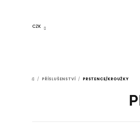
Přejít
na
obsah
CZK
/
PŘÍSLUŠENSTVÍ
/
PRSTENCE/KROUŽKY
DOMŮ
P