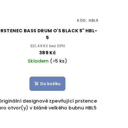
KÓD:
HBL5
PRSTENEC BASS DRUM O'S BLACK 5" HBL-
5
321,49 Kč bez DPH
389 Kč
Skladem
(>5 ks)
Do košíku
Originální designové zpevňující prstence
pro otvor(y) v bláně velkého bubnu HBL5