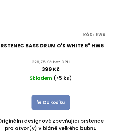
KÓD:
HW6
PRSTENEC BASS DRUM O'S WHITE 6" HW6
329,75 Kč bez DPH
399 Kč
Skladem
(>5 ks)
Do košíku
Originální designové zpevňující prstence
pro otvor(y) v bláně velkého bubnu