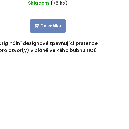
Skladem
(>5 ks)
Do košíku
Originální designové zpevňující prstence
pro otvor(y) v bláně velkého bubnu HC6