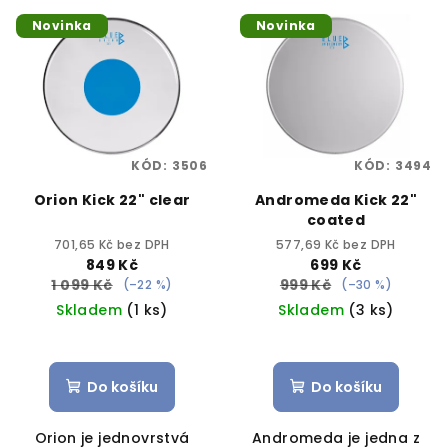
V
o
Novinka
Novinka
ý
d
p
u
i
k
s
t
p
ů
KÓD:
3506
KÓD:
3494
r
Orion Kick 22" clear
Andromeda Kick 22"
o
coated
d
701,65 Kč bez DPH
577,69 Kč bez DPH
u
849 Kč
699 Kč
1 099 Kč
999 Kč
k
(–22 %)
(–30 %)
Skladem
(1 ks)
Skladem
(3 ks)
t
ů
Do košíku
Do košíku
Orion je jednovrstvá
Andromeda je jedna z