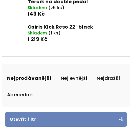
Terčík na double pedál
Skladem
(>5 ks)
143 Kč
Osiris Kick Reso 22" black
Skladem
(1 ks)
1 219 Kč
Ř
a
Nejprodávanější
Nejlevnější
Nejdražší
z
e
Abecedně
n
í
p
Otevřít filtr
r