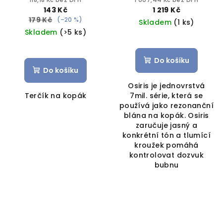
143 Kč
1 219 Kč
179 Kč
(–20 %)
Skladem
(1 ks)
Skladem
(>5 ks)
Do košíku
Do košíku
Osiris je jednovrstvá
Terčík na kopák
7mil. série, která se
používá jako rezonanční
blána na kopák. Osiris
zaručuje jasný a
konkrétní tón a tlumící
kroužek pomáhá
kontrolovat dozvuk
bubnu