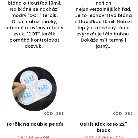
blána o tloušťce 10mil.
našich
Na bláně se nachází
nejuniverzálnějších řad.
modrý "DOT" terčík.
Je to jednovrstvá blána
Orion nabízí široký,
s tloušťkou 10mil. Nabízí
středně otevřený a teplý
teplý a otevřený tón a
zvuk. "DOT" terčík
zvýrazňuje tělo bubnu.
pomáhá kontrolovat
Dokáže mít temný i
dozvuk...
jasný...
KÓD:
358
KÓD:
352
Terčík na double pedál
Osiris Kick Reso 22"
black
118,18 Kč bez DPH
1 007,44 Kč bez DPH