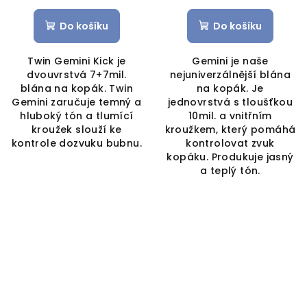
Do košíku
Do košíku
Twin Gemini Kick je
Gemini je naše
dvouvrstvá 7+7mil.
nejuniverzálnější blána
blána na kopák. Twin
na kopák. Je
Gemini zaručuje temný a
jednovrstvá s tloušťkou
hluboký tón a tlumící
10mil. a vnitřním
kroužek slouží ke
kroužkem, který pomáhá
kontrole dozvuku bubnu.
kontrolovat zvuk
kopáku. Produkuje jasný
a teplý tón.