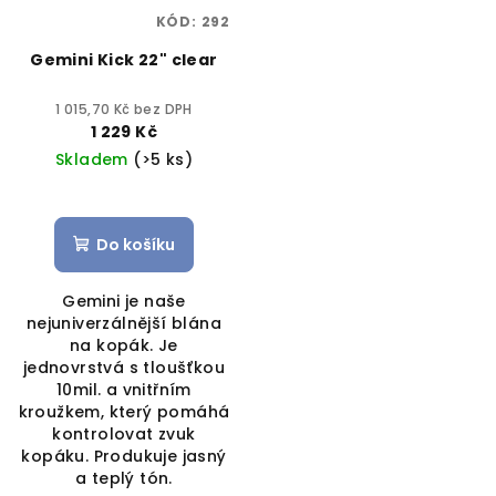
KÓD:
292
Gemini Kick 22" clear
1 015,70 Kč bez DPH
1 229 Kč
Skladem
(>5 ks)
Do košíku
Gemini je naše
nejuniverzálnější blána
na kopák. Je
jednovrstvá s tloušťkou
10mil. a vnitřním
kroužkem, který pomáhá
kontrolovat zvuk
kopáku. Produkuje jasný
a teplý tón.