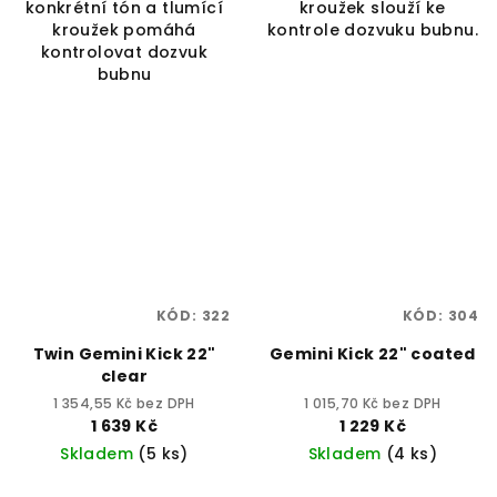
konkrétní tón a tlumící
kroužek slouží ke
kroužek pomáhá
kontrole dozvuku bubnu.
kontrolovat dozvuk
bubnu
KÓD:
322
KÓD:
304
Twin Gemini Kick 22"
Gemini Kick 22" coated
clear
1 354,55 Kč bez DPH
1 015,70 Kč bez DPH
1 639 Kč
1 229 Kč
Skladem
(5 ks)
Skladem
(4 ks)