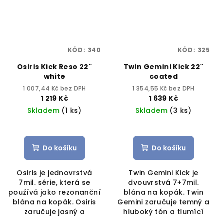
KÓD:
340
KÓD:
325
Osiris Kick Reso 22"
Twin Gemini Kick 22"
white
coated
1 007,44 Kč bez DPH
1 354,55 Kč bez DPH
1 219 Kč
1 639 Kč
Skladem
(1 ks)
Skladem
(3 ks)
Do košíku
Do košíku
Osiris je jednovrstvá
Twin Gemini Kick je
7mil. série, která se
dvouvrstvá 7+7mil.
používá jako rezonanční
blána na kopák. Twin
blána na kopák. Osiris
Gemini zaručuje temný a
zaručuje jasný a
hluboký tón a tlumící