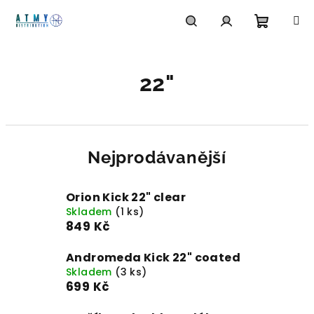
Přejít
na
obsah
Nákupn
Hledat
Přihlášení
22"
košík
Nejprodávanější
Orion Kick 22" clear
Skladem
(1 ks)
849 Kč
Andromeda Kick 22" coated
Skladem
(3 ks)
699 Kč