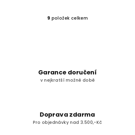
9
položek celkem
O
v
l
á
d
a
c
í
Garance doručení
p
v nejkratší možné době
r
v
k
y
v
Doprava zdarma
ý
Pro objednávky nad 3.500,-Kč
p
i