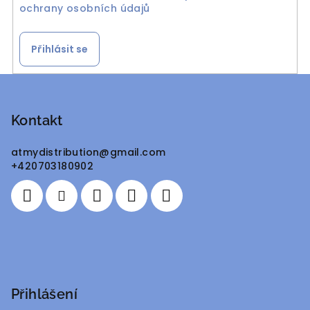
ochrany osobních údajů
Přihlásit se
Z
á
p
Kontakt
a
atmydistribution
@
gmail.com
t
+420703180902
í
Přihlášení