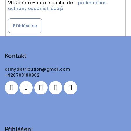
Vložením e-mailu souhlasíte s
podmínkami
ochrany osobních údajů
Přihlásit se
Z
á
p
Kontakt
a
atmydistribution
@
gmail.com
t
+420703180902
í
Přihlášení