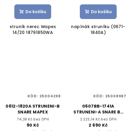
Do košíku
Do košíku
struník nerez. Mapex
napínák struníku (0671-
14/20 18791850WA
1840A)
KÓD:
25004298
KÓD:
25008987
0612-1820A STRUNENI-B
0607BB-1741A
SNARE MAPEX
STRUNENI-A SNARE BP
MAPEX
74,38 Kč bez DPH
2 223,14 Kč bez DPH
90 Kč
2 690 Kč