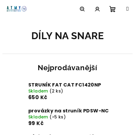
Přejít
na
obsah
Nákupn
Hledat
Přihlášení
DÍLY NA SNARE
košík
Nejprodávanější
STRUNÍK FAT CAT FC1420NP
Skladem
(2 ks)
650 Kč
provázky na struník PDSW-NC
Skladem
(>5 ks)
99 Kč