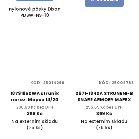
nylonové pásky Dixon
PDSW-NS-10
KÓD:
25014296
KÓD:
25009783
18791850WA struník
0671-1840A STRUNENI-B
nerez. Mapex 14/20
SNARE ARMORY MAPEX
296,69 Kč bez DPH
296,69 Kč bez DPH
359 Kč
359 Kč
Na externím skladu
Na externím skladu
(>5 ks)
(>5 ks)