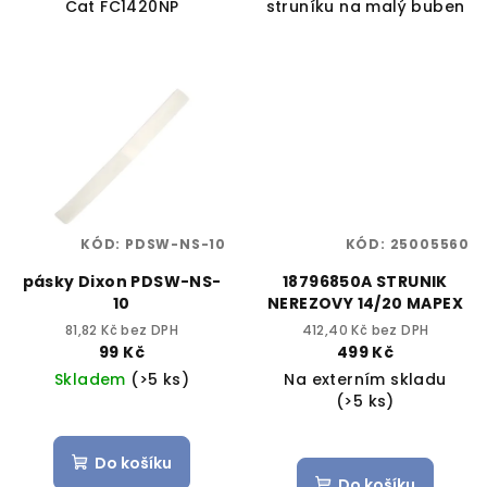
Cat FC1420NP
struníku na malý buben
KÓD:
PDSW-NS-10
KÓD:
25005560
pásky Dixon PDSW-NS-
18796850A STRUNIK
10
NEREZOVY 14/20 MAPEX
81,82 Kč bez DPH
412,40 Kč bez DPH
99 Kč
499 Kč
Skladem
(>5 ks)
Na externím skladu
(>5 ks)
Do košíku
Do košíku