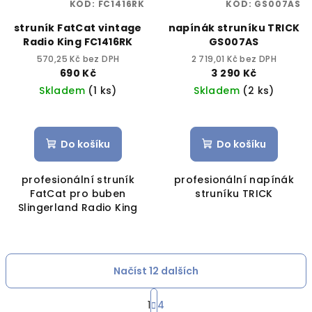
KÓD:
FC1416RK
KÓD:
GS007AS
struník FatCat vintage
napínák struníku TRICK
Radio King FC1416RK
GS007AS
570,25 Kč bez DPH
2 719,01 Kč bez DPH
690 Kč
3 290 Kč
Skladem
(1 ks)
Skladem
(2 ks)
Do košíku
Do košíku
profesionální struník
profesionální napínák
FatCat pro buben
struníku TRICK
Slingerland Radio King
Načíst 12 dalších
S
1
4
t