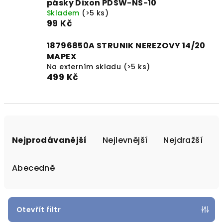
pásky Dixon PDSW-NS-10
Skladem
(>5 ks)
99 Kč
18796850A STRUNIK NEREZOVY 14/20
MAPEX
Na externím skladu
(>5 ks)
499 Kč
Ř
a
Nejprodávanější
Nejlevnější
Nejdražší
z
e
Abecedně
n
í
p
Otevřít filtr