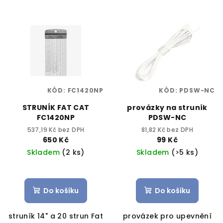
r
V
o
ý
d
p
u
i
k
s
t
p
ů
KÓD:
FC1420NP
KÓD:
PDSW-NC
r
STRUNÍK FAT CAT
provázky na struník
o
FC1420NP
PDSW-NC
d
537,19 Kč bez DPH
81,82 Kč bez DPH
u
650 Kč
99 Kč
k
Skladem
(2 ks)
Skladem
(>5 ks)
t
ů
Do košíku
Do košíku
struník 14" a 20 strun Fat
provázek pro upevnění