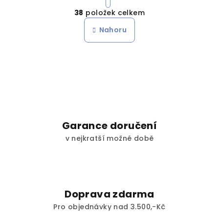
O
r
38
položek celkem
á
v
n
l
Nahoru
k
á
o
d
v
a
á
n
c
í
í
p
r
v
Garance doručení
k
v nejkratší možné době
y
v
ý
p
i
Doprava zdarma
s
Pro objednávky nad 3.500,-Kč
u