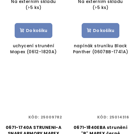
Na externím skladu
Na externím skladu
(>5 ks)
(>5 ks)
Do košíku
Do košíku
uchycení strunění
napínák struníku Black
Mapex (0612-1820A)
Panther (0607BB-1741A)
KÓD:
25009782
KÓD:
25014316
0671-1740A STRUNENI-A
0671-1840EBA strunění
SNARE ARMORY MAPEX
"B" MAPEX černé