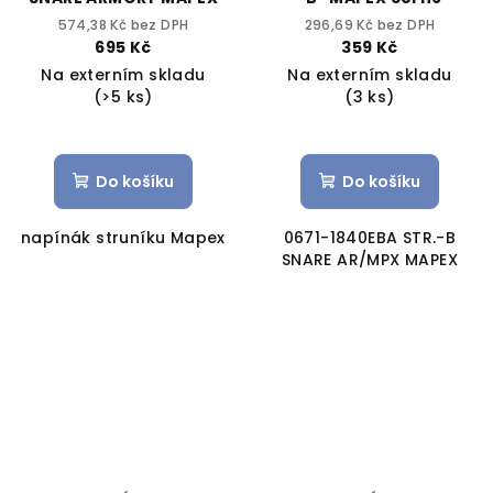
574,38 Kč bez DPH
296,69 Kč bez DPH
695 Kč
359 Kč
Na externím skladu
Na externím skladu
(>5 ks)
(3 ks)
Do košíku
Do košíku
napínák struníku Mapex
0671-1840EBA STR.-B
SNARE AR/MPX MAPEX