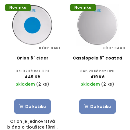
V
o
Novinka
Novinka
ý
d
p
u
i
k
s
t
p
ů
KÓD:
3461
KÓD:
3440
r
Orion 8" clear
Cassiopeia 8" coated
o
d
371,07 Kč bez DPH
346,28 Kč bez DPH
u
449 Kč
419 Kč
k
Skladem
(2 ks)
Skladem
(2 ks)
t
ů
Do košíku
Do košíku
Orion je jednovrstvá
blána o tloušťce 10mil.