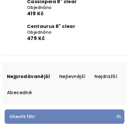
Cassiopeia 8" clear
Objednáno
419 Kč
Centaurus 8" clear
Objednáno
479 Kč
Ř
a
Nejprodávanější
Nejlevnější
Nejdražší
z
e
Abecedně
n
í
p
Otevřít filtr
r