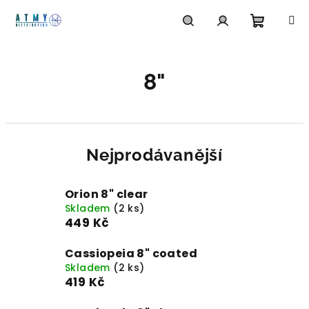
Přejít
na
obsah
Nákupn
Hledat
Přihlášení
8"
košík
Nejprodávanější
Orion 8" clear
Skladem
(2 ks)
449 Kč
Cassiopeia 8" coated
Skladem
(2 ks)
419 Kč