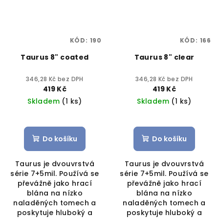
KÓD:
190
KÓD:
166
Taurus 8" coated
Taurus 8" clear
346,28 Kč bez DPH
346,28 Kč bez DPH
419 Kč
419 Kč
Skladem
(1 ks)
Skladem
(1 ks)
Do košíku
Do košíku
Taurus je dvouvrstvá
Taurus je dvouvrstvá
série 7+5mil. Používá se
série 7+5mil. Používá se
převážně jako hrací
převážně jako hrací
blána na nízko
blána na nízko
naladěných tomech a
naladěných tomech a
poskytuje hluboký a
poskytuje hluboký a