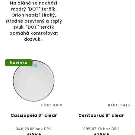
Na bláně se nachází
modrý "DOT" terčík.
Orion nabízí široký,
středně otevřený a teplý
zvuk. "DOT" terčík
pomáhá kontrolovat
dozvuk...
Novinka
KÓD:
3419
KÓD:
3415
Cassiopeia 8" clear
Centaurus 8" clear
346,28 Kč bez DPH
395,87 Kč bez DPH
419 Kč
479 Kč