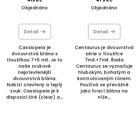
Objednáno
Objednáno
Detail
Detail
Cassiopeia je
Centaurus je dvouvrstvá
dvouvrstvá blána s
série o tloušťce
tloušťkou 7+5 mil. Je to
7mil.+7mil. Řada
naše zvukově
Centaurus se vyznačuje
nejotevřenější
hlubokým, bohatým a
dvouvrstvá blána.
kontrolovaným tónem.
Nabízí otevřený a teplý
Používá se převážně
zvuk. Cassiopeia je k
jako hrací blána na
dispozici čiré (clear) a...
níže...