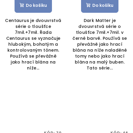
Do košíku
Do košíku
Centaurus je dvouvrstvá
Dark Matter je
série o tloušťce
dvouvrstvá série o
7mil.+7mil. Řada
tloušťce 7mil.+7mil. v
Centaurus se vyznačuje
černé barvě. Používá se
hlubokým, bohatým a
převážně jako hrací
kontrolovaným tónem.
blána na níže naladěné
Používá se převážně
tomy nebo jako hrací
jako hrací blána na
blána na malý buben.
níže...
Tato série...
KÓD:
70
KÓD:
46