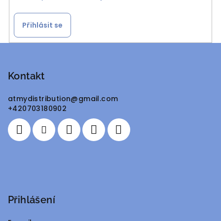
Přihlásit se
Z
á
p
Kontakt
a
atmydistribution
@
gmail.com
t
+420703180902
í
Přihlášení