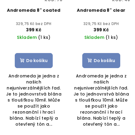
Andromeda 8" coated
Andromeda 8" clear
329,75 Kč bez DPH
329,75 Kč bez DPH
399 Kč
399 Kč
Skladem
(1 ks)
Skladem
(1 ks)
Do košíku
Do košíku
Andromeda je jedna z
Andromeda je jedna z
našich
našich
nejuniverzálnějších řad.
nejuniverzálnějších řad.
Je to jednovrstvá blána
Je to jednovrstvá blána
s tloušťkou 10mil. Může
s tloušťkou 10mil. Může
se použít jako
se použít jako
rezonanční i hrací
rezonanční i hrací
blána. Nabízí teplý a
blána. Nabízí teplý a
otevřený tón a...
otevřený tón a...