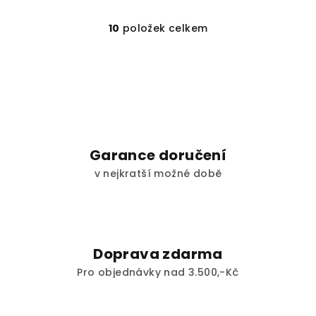
10
položek celkem
O
v
l
á
d
a
c
í
Garance doručení
p
v nejkratší možné době
r
v
k
y
v
Doprava zdarma
ý
Pro objednávky nad 3.500,-Kč
p
i
s