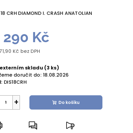
dnocení
duktu
 18 CRH DIAMOND I. CRASH ANATOLIAN
 290 Kč
zdiček.
71,90 Kč bez DPH
rná
a:
 externím skladu
(3 ks)
eme doručit do:
18.08.2026
:
DIS18CRH
+
Do košíku