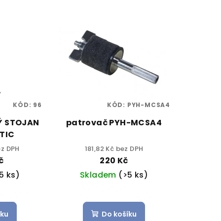
KÓD:
96
KÓD:
PYH-MCSA4
Ý STOJAN
patrovač PYH-MCSA4
TIC
ez DPH
181,82 Kč bez DPH
č
220 Kč
5 ks)
Skladem
(>5 ks)
íku
Do košíku