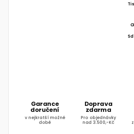
Ti
Sd
Garance
Doprava
doručení
zdarma
v nejkratší možné
Pro objednávky
době
nad 3.500,-Kč