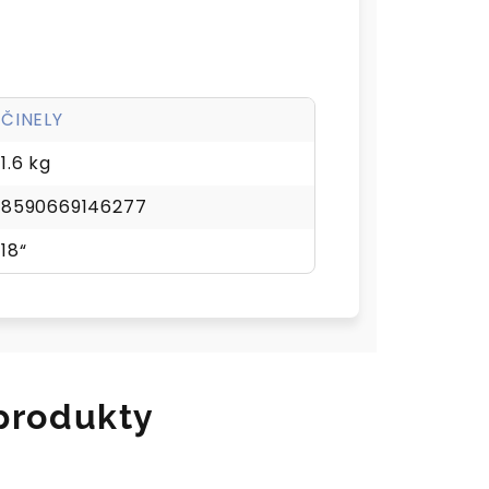
ČINELY
1.6 kg
8590669146277
18“
 produkty