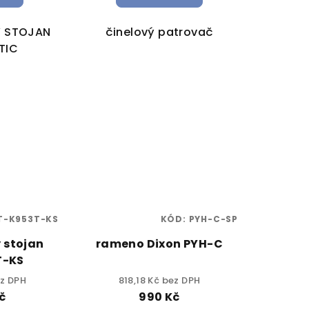
Ý STOJAN
činelový patrovač
TIC
T-K953T-KS
KÓD:
PYH-C-SP
 stojan
rameno Dixon PYH-C
T-KS
ez DPH
818,18 Kč bez DPH
č
990 Kč