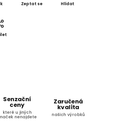
sk
Zeptat se
Hlídat
ílet
Senzační
Zaručená
ceny
kvalita
které u jiných
našich výrobků
značek nenajdete