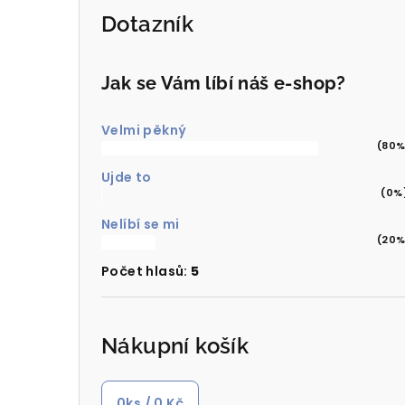
Dotazník
Jak se Vám líbí náš e-shop?
Velmi pěkný
(80%
Ujde to
(0%
Nelíbí se mi
(20%
Počet hlasů:
5
Nákupní košík
0
ks /
0 Kč