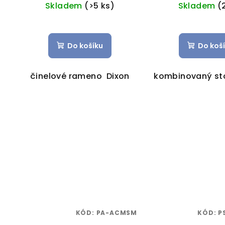
Skladem
(>5 ks)
Skladem
(
Do košíku
Do koš
činelové rameno Dixon
kombinovaný sto
KÓD:
PA-ACMSM
KÓD:
P