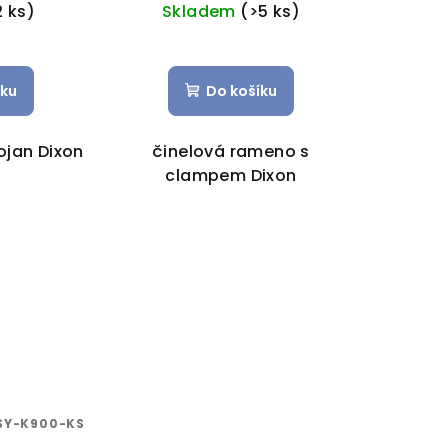
2 ks)
Skladem
(>5 ks)
íku
Do košíku
jan Dixon
činelová rameno s
clampem Dixon
SY-K900-KS