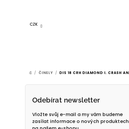
Přejít
na
obsah
CZK
/
ČINELY
/
DIS 18 CRH DIAMOND I. CRASH A
DOMŮ
P
o
Odebírat newsletter
s
Vložte svůj e-mail a my vám budeme
t
zasílat informace o nových produktech
na našem e-shopu.