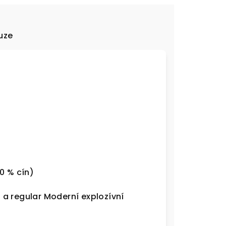
uze
0 % cín)
a regular Moderní explozívní