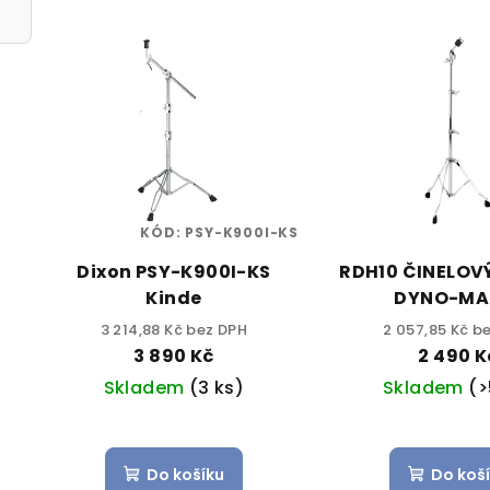
KÓD:
PSY-K900I-KS
Dixon PSY-K900I-KS
RDH10 ČINELOV
Kinde
DYNO-MA
3 214,88 Kč bez DPH
2 057,85 Kč b
3 890 Kč
2 490 K
Skladem
(3 ks)
Skladem
(>
Do košíku
Do koš