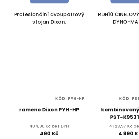
Profesionální dvoupatrový
RDH10 ČINELOV
stojan Dixon.
DYNO-MA
KÓD:
PYH-HP
KÓD:
PS
rameno Dixon PYH-HP
kombinovaný
PST-K953
404,96 Kč bez DPH
4 123,97 Kč b
490 Kč
4 990 K