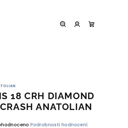
Hledat
Přihlášení
Nákupní
košík
TOLIAN
IS 18 CRH DIAMOND
. CRASH ANATOLIAN
ůměrné
ohodnoceno
Podrobnosti hodnocení