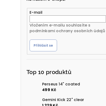
r
a
E-mail
n
Vložením e-mailu souhlasíte s
n
podmínkami ochrany osobních údajů
í
Přihlásit se
p
a
n
Top 10 produktů
e
l
Perseus 14" coated
499 Kč
Gemini Kick 22" clear
1 229 Kč