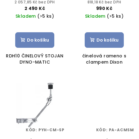
2 057,85 Kč bez DPH
818,18 Kč bez DPH
2 490 Kč
990 Kč
Skladem
(>5 ks)
Skladem
(>5 ks)
Do košíku
Do košíku
RDH10 ČINELOVÝ STOJAN
činelová rameno s
DYNO-MATIC
clampem Dixon
KÓD:
PYH-CM-SP
KÓD:
PA-ACMSM