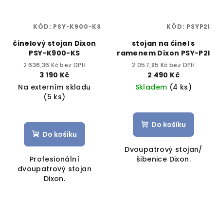
KÓD:
PSY-K900-KS
KÓD:
PSYP2I
činelový stojan Dixon
stojan na činel s
PSY-K900-KS
ramenem Dixon PSY-P2I
2 636,36 Kč bez DPH
2 057,85 Kč bez DPH
3 190 Kč
2 490 Kč
Na externím skladu
Skladem
(4 ks)
(5 ks)
Do košíku
Do košíku
Dvoupatrový stojan/
Profesionální
šibenice Dixon.
dvoupatrový stojan
Dixon.