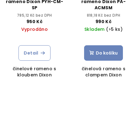
rameno Dixon PYH-CM-
rameno Dixon PA-
SP
ACMSM
785,12 Kč bez DPH
818,18 Kč bez DPH
950 Kč
990 Kč
Vyprodáno
Skladem
(>5 ks)
Detail
Do košíku
činelové rameno s
činelová rameno s
kloubem Dixon
clampem Dixon