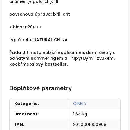
průměr (v palcích): 18
povrchová úprava: brilliant
slitina: B20Plus
typ činelu: NATURAL CHINA
Řada Ultimate nabízí noblesní moderní činely s
bohatým hammeringem a ""třpytivým"" zvukem.
Rock/metalový bestseller.
Doplňkové parametry
Kategorie
:
ČINELY
Hmotnost
:
1.64 kg
EAN
:
2050001660909