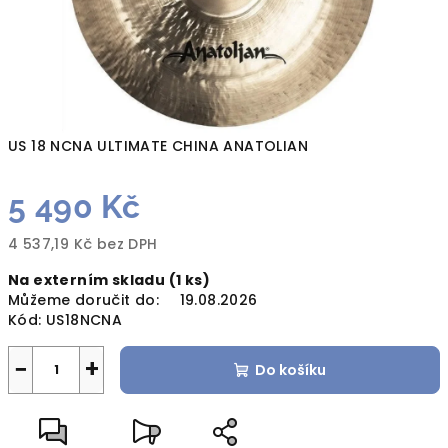
US 18 NCNA ULTIMATE CHINA ANATOLIAN
5 490 Kč
4 537,19 Kč bez DPH
Měrná
Na externím skladu
(1 ks)
cena:
Můžeme doručit do:
19.08.2026
Kód:
US18NCNA
−
+
Do košíku