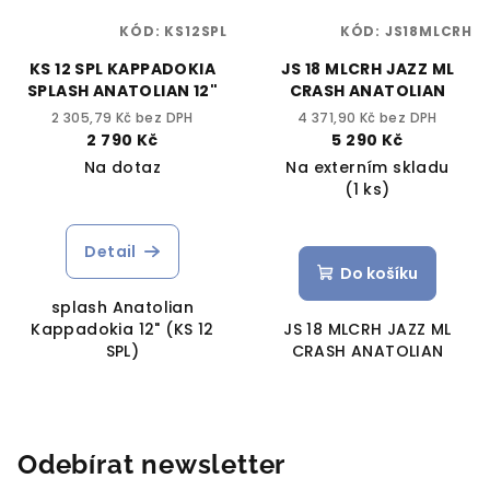
KÓD:
KS12SPL
KÓD:
JS18MLCRH
KS 12 SPL KAPPADOKIA
JS 18 MLCRH JAZZ ML
SPLASH ANATOLIAN 12"
CRASH ANATOLIAN
2 305,79 Kč bez DPH
4 371,90 Kč bez DPH
2 790 Kč
5 290 Kč
Na dotaz
Na externím skladu
(1 ks)
Detail
Do košíku
splash Anatolian
Kappadokia 12" (KS 12
JS 18 MLCRH JAZZ ML
SPL)
CRASH ANATOLIAN
Odebírat newsletter