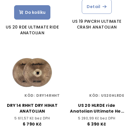
Detail
Do košíku
US 19 PWCRH ULTIMATE
US 20 RDE ULTIMATE RIDE
CRASH ANATOLIAN
ANATOLIAN
KÓD:
DRY14RHHT
KÓD:
US20HLRDE
DRY 14 RHHT DRY HIHAT
US 20 HLRDE ride
ANATOLIAN
Anatolian Ultimate Hell
20"
5 611,57 Kč bez DPH
5 280,99 Kč bez DPH
6 790 Kč
6 390 Kč