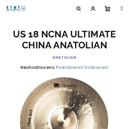
Přejít
na
obsah
Nákupn
Hledat
Přihlášení
US 18 NCNA ULTIMATE
košík
CHINA ANATOLIAN
ANATOLIAN
Průměrné
Neohodnoceno
Podrobnosti hodnocení
hodnocení
produktu
je
0,0
z
5
hvězdiček.