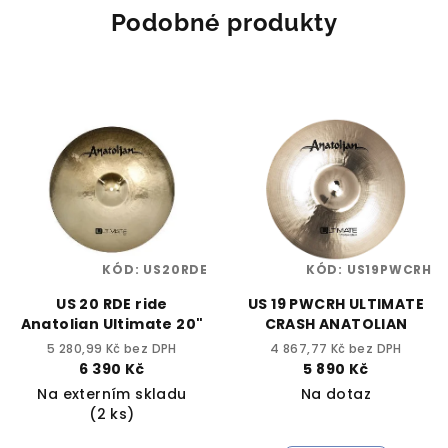
Podobné produkty
KÓD:
US20RDE
KÓD:
US19PWCRH
US 20 RDE ride
US 19 PWCRH ULTIMATE
Anatolian Ultimate 20"
CRASH ANATOLIAN
5 280,99 Kč bez DPH
4 867,77 Kč bez DPH
6 390 Kč
5 890 Kč
Na externím skladu
Na dotaz
(2 ks)