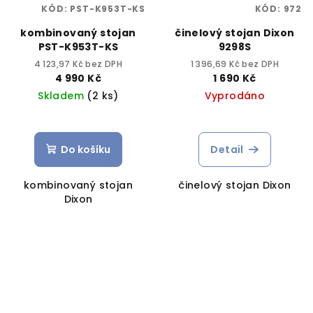
KÓD:
PST-K953T-KS
KÓD:
972
kombinovaný stojan
činelový stojan Dixon
PST-K953T-KS
9298S
4 123,97 Kč bez DPH
1 396,69 Kč bez DPH
4 990 Kč
1 690 Kč
Skladem
(2 ks)
Vyprodáno
Do košíku
Detail
kombinovaný stojan
činelový stojan Dixon
Dixon