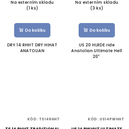
Na externím skladu
Na externím skladu
(1 ks)
(3 ks)
Do košíku
Do košíku
DRY 14 RHHT DRY HIHAT
US 20 HLRDE ride
ANATOLIAN
Anatolian Ultimate Hell
20"
KÓD:
TS14RHHT
KÓD:
US14PWHHT