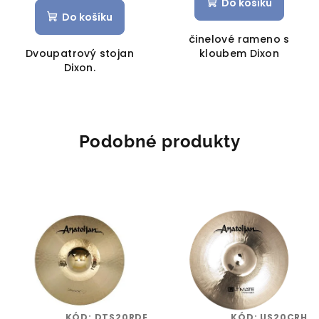
Do košíku
Do košíku
činelové rameno s
Dvoupatrový stojan
kloubem Dixon
Dixon.
Podobné produkty
KÓD:
DTS20RDE
KÓD:
US20CRH