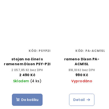
KÓD:
PSYP2I
KÓD:
PA-ACM1SL
stojan na činel s
rameno Dixon PA-
ramenem Dixon PSY-P2I
ACM1SL
2 057,85 Kč bez DPH
818,18 Kč bez DPH
2 490 Kč
990 Kč
Skladem
(4 ks)
Vyprodáno
Do košíku
Detail