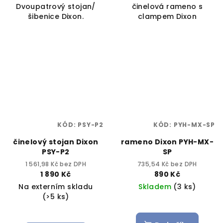
Dvoupatrový stojan/
činelová rameno s
šibenice Dixon.
clampem Dixon
KÓD:
PSY-P2
KÓD:
PYH-MX-SP
činelový stojan Dixon
rameno Dixon PYH-MX-
PSY-P2
SP
1 561,98 Kč bez DPH
735,54 Kč bez DPH
1 890 Kč
890 Kč
Na externím skladu
Skladem
(3 ks)
(>5 ks)