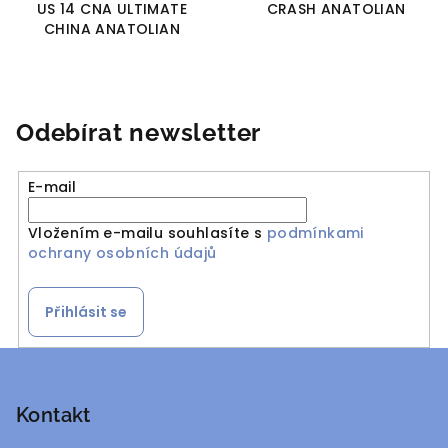
US 14 CNA ULTIMATE
CRASH ANATOLIAN
CHINA ANATOLIAN
Odebírat newsletter
E-mail
Vložením e-mailu souhlasíte s
podmínkami
ochrany osobních údajů
Přihlásit se
Z
á
p
Kontakt
a