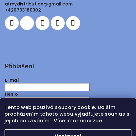
atmydistribution
@
gmail.com
t
+420703180902
í
Přihlášení
E-mail
Heslo
Tento web používá soubory cookie. Dalším
Přihlásit se
procházením tohoto webu vyjadřujete souhlas s
jejich používáním.. Více informací
zde
.
Nová registrace
Zapomenuté heslo