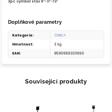
3pc cymbal stax 9"-11"-13"
Doplňkové parametry
Kategorie
:
ČINELY
Hmotnost
:
3 kg
EAN
:
8590669330690
Související produkty