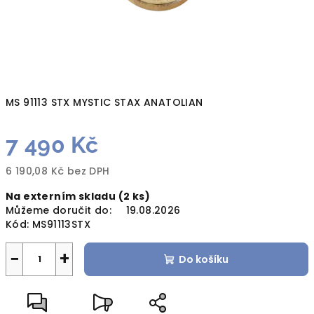
MS 91113 STX MYSTIC STAX ANATOLIAN
7 490 Kč
6 190,08 Kč bez DPH
Měrná
Na externím skladu
(2 ks)
cena:
Můžeme doručit do:
19.08.2026
Kód:
MS91113STX
−
+
Do košíku