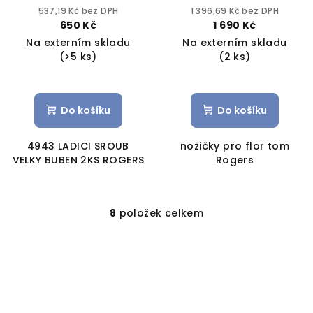
ROGERS
537,19 Kč bez DPH
1 396,69 Kč bez DPH
650 Kč
1 690 Kč
Na externím skladu
Na externím skladu
(>5 ks)
(2 ks)
Do košíku
Do košíku
4943 LADICI SROUB
nožičky pro flor tom
VELKY BUBEN 2KS ROGERS
Rogers
8
položek celkem
O
v
l
á
d
a