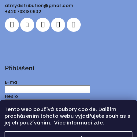
a
atmydistribution
@
gmail.com
t
+420703180902
í
Přihlášení
E-mail
Heslo
Tento web používá soubory cookie. Dalším
Přihlásit se
procházením tohoto webu vyjadřujete souhlas s
jejich používáním.. Více informací
zde
.
Nová registrace
Zapomenuté heslo