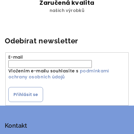
Zaručená kvalita
našich výrobků
Odebírat newsletter
E-mail
Vložením e-mailu souhlasíte s
podmínkami
ochrany osobních údajů
Přihlásit se
Z
á
p
Kontakt