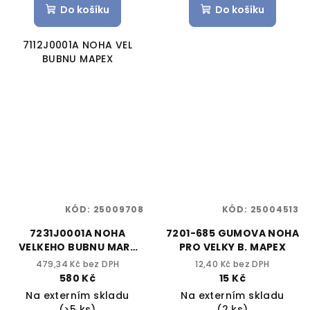
Do košíku
Do košíku
7112J0001A NOHA VEL
BUBNU MAPEX
KÓD:
25009708
KÓD:
25004513
7231J0001A NOHA
7201-685 GUMOVA NOHA
VELKEHO BUBNU MARS
PRO VELKY B. MAPEX
MAPEX
479,34 Kč bez DPH
12,40 Kč bez DPH
580 Kč
15 Kč
Na externím skladu
Na externím skladu
(>5 ks)
(2 ks)