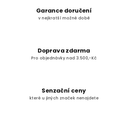
c
í
Garance doručení
p
v nejkratší možné době
r
v
k
y
v
Doprava zdarma
ý
Pro objednávky nad 3.500,-Kč
p
i
s
u
Senzační ceny
které u jiných značek nenajdete