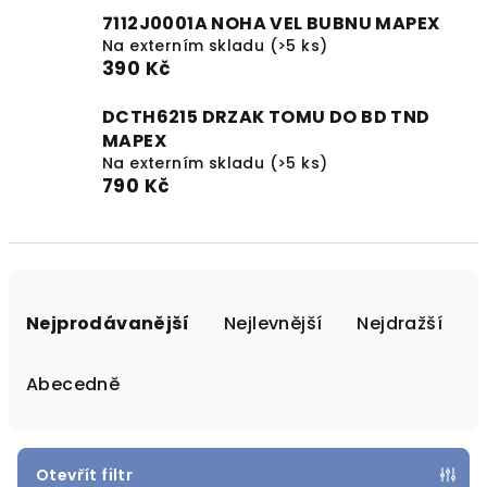
7112J0001A NOHA VEL BUBNU MAPEX
Na externím skladu
(>5 ks)
390 Kč
DCTH6215 DRZAK TOMU DO BD TND
MAPEX
Na externím skladu
(>5 ks)
790 Kč
Ř
a
Nejprodávanější
Nejlevnější
Nejdražší
z
e
Abecedně
n
í
p
Otevřít filtr