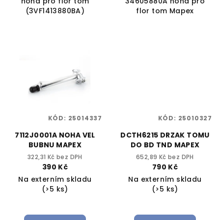
noha pro flor tom
34605880A noha pro
(3VF1413880BA)
flor tom Mapex
KÓD:
25014337
KÓD:
25010327
7112J0001A NOHA VEL
DCTH6215 DRZAK TOMU
BUBNU MAPEX
DO BD TND MAPEX
322,31 Kč bez DPH
652,89 Kč bez DPH
390 Kč
790 Kč
Na externím skladu
Na externím skladu
(>5 ks)
(>5 ks)