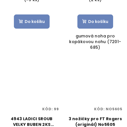
Do košíku
Do košíku
gumová noha pro
kopákovou nohu (7201-
685)
KÓD:
99
KÓD:
NO5605
4943 LADICI SROUB
3 nožičky pro FT Rogers
VELKY BUBEN 2KS
(originál) No5605