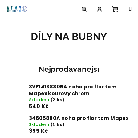
Přejít
na
obsah
Nákupn
Hledat
Přihlášení
DÍLY NA BUBNY
košík
Nejprodávanější
3VF1413880BA noha pro flor tom
Mapex kourovy chrom
Skladem
(3 ks)
540 Kč
34605880A noha pro flor tom Mapex
Skladem
(5 ks)
399 Kč