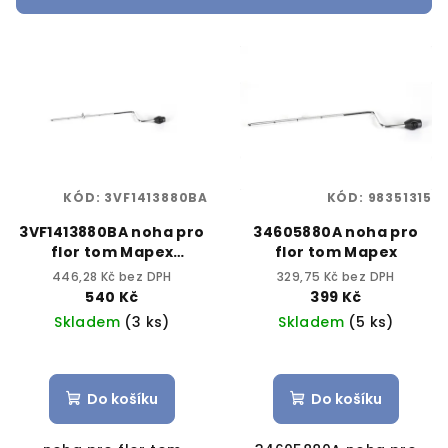
r
V
o
ý
d
p
u
i
k
s
t
p
ů
KÓD:
3VF1413880BA
KÓD:
98351315
r
3VF1413880BA noha pro
34605880A noha pro
o
flor tom Mapex
flor tom Mapex
d
kourovy chrom
446,28 Kč bez DPH
329,75 Kč bez DPH
u
540 Kč
399 Kč
k
Skladem
(3 ks)
Skladem
(5 ks)
t
ů
Do košíku
Do košíku