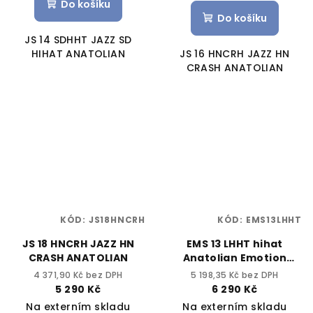
Do košíku
Do košíku
JS 14 SDHHT JAZZ SD
HIHAT ANATOLIAN
JS 16 HNCRH JAZZ HN
CRASH ANATOLIAN
KÓD:
JS18HNCRH
KÓD:
EMS13LHHT
JS 18 HNCRH JAZZ HN
EMS 13 LHHT hihat
CRASH ANATOLIAN
Anatolian Emotion
Light 13"
4 371,90 Kč bez DPH
5 198,35 Kč bez DPH
5 290 Kč
6 290 Kč
Na externím skladu
Na externím skladu