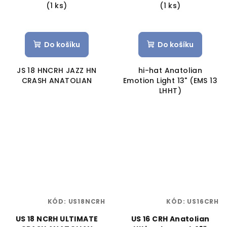
(1 ks)
(1 ks)
Do košíku
Do košíku
JS 18 HNCRH JAZZ HN
hi-hat Anatolian
CRASH ANATOLIAN
Emotion Light 13" (EMS 13
LHHT)
KÓD:
US18NCRH
KÓD:
US16CRH
US 18 NCRH ULTIMATE
US 16 CRH Anatolian