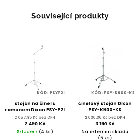
Související produkty
KÓD:
PSYP2I
KÓD:
PSY-K900-KS
stojan na činel s
činelový stojan Dixon
ramenem Dixon PSY-P2I
PSY-K900-KS
2 057,85 Kč bez DPH
2 636,36 Kč bez DPH
2 490 Kč
3 190 Kč
Skladem
(4 ks)
Na externím skladu
(5 ks)