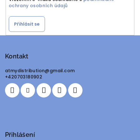
ochrany osobních údajů
Přihlásit se
Z
á
p
Kontakt
a
atmydistribution
@
gmail.com
t
+420703180902
í
Přihlášení