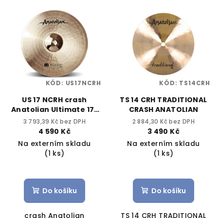
KÓD:
US17NCRH
KÓD:
TS14CRH
US 17 NCRH crash
TS 14 CRH TRADITIONAL
Anatolian Ultimate 17"
CRASH ANATOLIAN
natural
3 793,39 Kč bez DPH
2 884,30 Kč bez DPH
4 590 Kč
3 490 Kč
Na externím skladu
Na externím skladu
(1 ks)
(1 ks)
Do košíku
Do košíku
crash Anatolian
TS 14 CRH TRADITIONAL