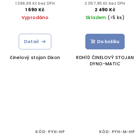
1 396,69 Kč bez DPH
2 057,85 Kč bez DPH
1 690 Kč
2 490 Kč
Vyprodáno
Skladem
(>5 ks)
Detail
Do košíku
činelový stojan Dixon
RDH10 ČINELOVÝ STOJAN
DYNO-MATIC
KÓD:
PYH-HP
KÓD:
PYH-M-HP