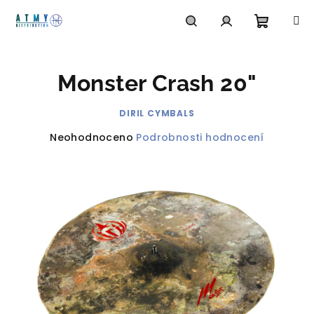
Přejít
na
obsah
Nákupn
Hledat
Přihlášení
Monster Crash 20"
košík
DIRIL CYMBALS
Průměrné
Neohodnoceno
Podrobnosti hodnocení
hodnocení
produktu
je
0,0
z
5
hvězdiček.