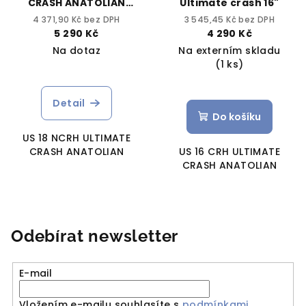
CRASH ANATOLIAN
Ultimate crash 16"
natural
4 371,90 Kč bez DPH
3 545,45 Kč bez DPH
5 290 Kč
4 290 Kč
Na dotaz
Na externím skladu
(1 ks)
Detail
Do košíku
US 18 NCRH ULTIMATE
CRASH ANATOLIAN
US 16 CRH ULTIMATE
CRASH ANATOLIAN
Odebírat newsletter
E-mail
Vložením e-mailu souhlasíte s
podmínkami