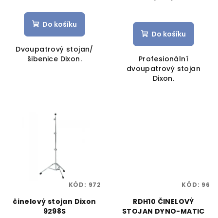
Do košíku
Do košíku
Dvoupatrový stojan/
šibenice Dixon.
Profesionální
dvoupatrový stojan
Dixon.
KÓD:
972
KÓD:
96
činelový stojan Dixon
RDH10 ČINELOVÝ
9298S
STOJAN DYNO-MATIC