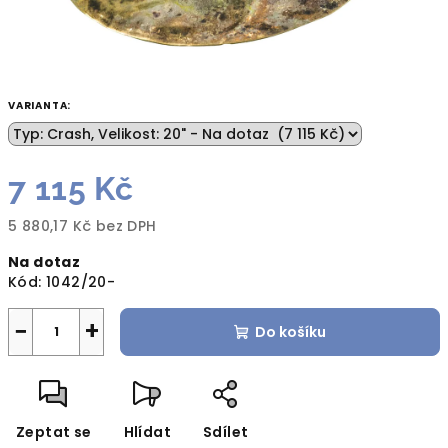
VARIANTA:
7 115 Kč
5 880,17 Kč bez DPH
Měrná
Na dotaz
cena:
Kód:
1042/20-
−
+
Do košíku
Zeptat se
Hlídat
Sdílet