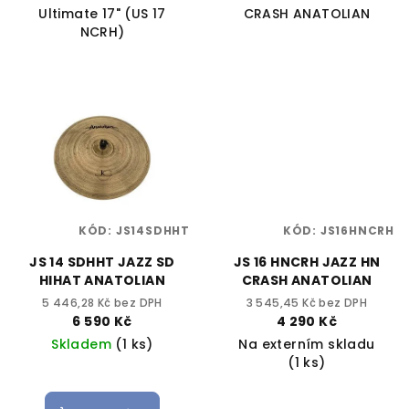
Ultimate 17" (US 17
CRASH ANATOLIAN
NCRH)
KÓD:
JS14SDHHT
KÓD:
JS16HNCRH
JS 14 SDHHT JAZZ SD
JS 16 HNCRH JAZZ HN
HIHAT ANATOLIAN
CRASH ANATOLIAN
5 446,28 Kč bez DPH
3 545,45 Kč bez DPH
6 590 Kč
4 290 Kč
Skladem
(1 ks)
Na externím skladu
(1 ks)