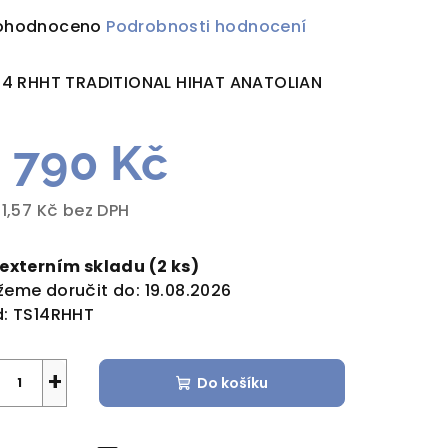
ůměrné
ohodnoceno
Podrobnosti hodnocení
dnocení
duktu
14 RHHT TRADITIONAL HIHAT ANATOLIAN
 790 Kč
zdiček.
11,57 Kč bez DPH
rná
a:
 externím skladu
(2 ks)
eme doručit do:
19.08.2026
:
TS14RHHT
+
Do košíku