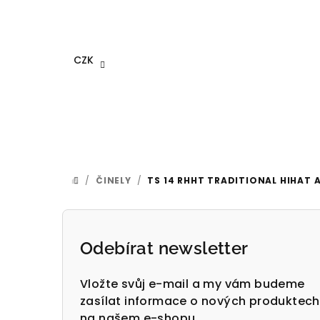
Přejít
na
obsah
CZK
/
ČINELY
/
TS 14 RHHT TRADITIONAL HIHAT
DOMŮ
P
o
Odebírat newsletter
s
Vložte svůj e-mail a my vám budeme
t
zasílat informace o nových produktech
na našem e-shopu.