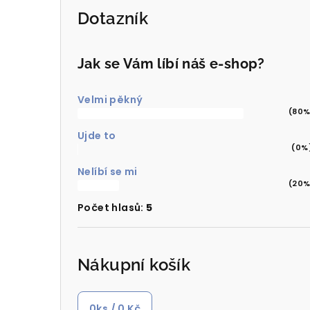
Dotazník
Jak se Vám líbí náš e-shop?
Velmi pěkný
(80%
Ujde to
(0%
Nelíbí se mi
(20%
Počet hlasů:
5
Nákupní košík
0
ks /
0 Kč