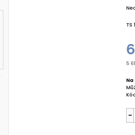
Pr
Ne
ho
pro
TS 
je
0,0
z
6
5
hvě
5 6
Mě
cen
Na
Můž
Kód
−