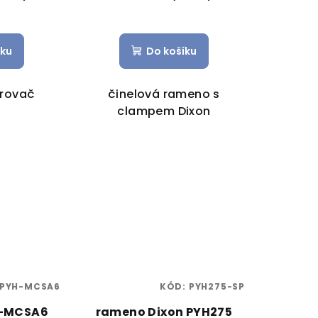
íku
Do košíku
trovač
činelová rameno s
clampem Dixon
PYH-MCSA6
KÓD:
PYH275-SP
H-MCSA6
rameno Dixon PYH275