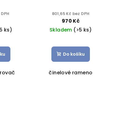
z DPH
801,65 Kč bez DPH
970 Kč
5 ks)
Skladem
(>5 ks)
íku
Do košíku
trovač
činelové rameno