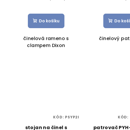
Do košíku
Do koš
činelová rameno s
činelový pa
clampem Dixon
KÓD:
PSYP2I
KÓD:
stojan na činel s
patrovač PY