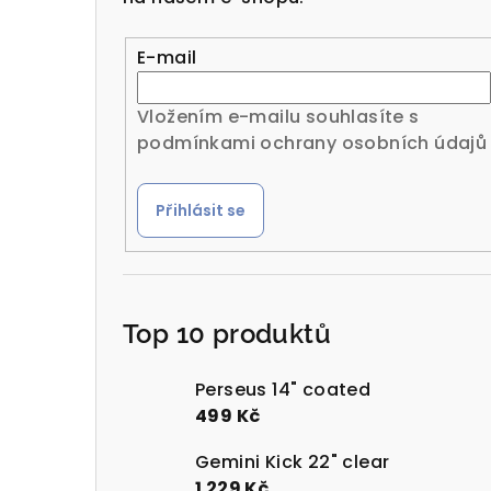
r
a
E-mail
n
Vložením e-mailu souhlasíte s
n
podmínkami ochrany osobních údajů
í
Přihlásit se
p
a
n
Top 10 produktů
e
l
Perseus 14" coated
499 Kč
Gemini Kick 22" clear
1 229 Kč