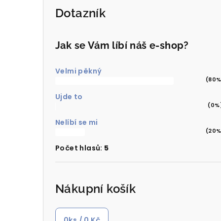
Dotazník
Jak se Vám líbí náš e-shop?
Velmi pěkný
(80%
Ujde to
(0%
Nelíbí se mi
(20%
Počet hlasů:
5
Nákupní košík
0
ks /
0 Kč