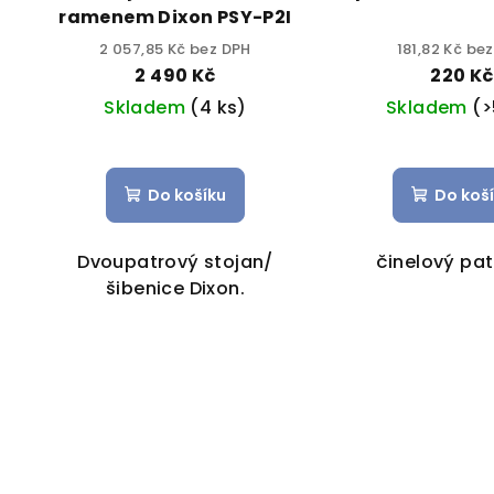
ramenem Dixon PSY-P2I
2 057,85 Kč bez DPH
181,82 Kč be
2 490 Kč
220 Kč
Skladem
(4 ks)
Skladem
(>
Do košíku
Do koš
Dvoupatrový stojan/
činelový pa
šibenice Dixon.