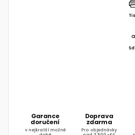
Ti
Sd
Garance
Doprava
doručení
zdarma
v nejkratší možné
Pro objednávky
době
nad 3.500,-Kč