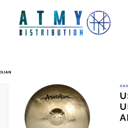
OLIAN
ANA
U
U
A