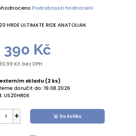
ůměrné
ohodnoceno
Podrobnosti hodnocení
dnocení
duktu
20 HRDE ULTIMATE RIDE ANATOLIAN
 390 Kč
zdiček.
80,99 Kč bez DPH
rná
a:
 externím skladu
(2 ks)
eme doručit do:
19.08.2026
:
US20HRDE
+
Do košíku