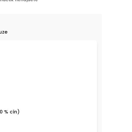
uze
0 % cín)