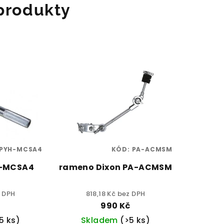
 produkty
PYH-MCSA4
KÓD:
PA-ACMSM
H-MCSA4
rameno Dixon PA-ACMSM
z DPH
818,18 Kč bez DPH
990 Kč
5 ks)
Skladem
(>5 ks)