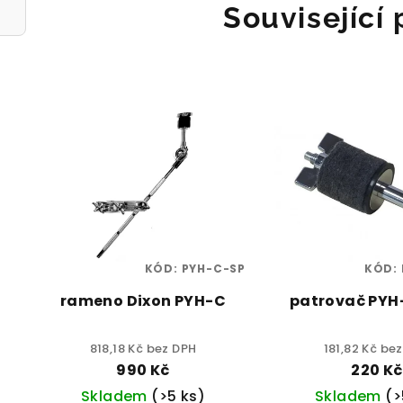
Související
KÓD:
PYH-C-SP
KÓD:
rameno Dixon PYH-C
patrovač PY
818,18 Kč bez DPH
181,82 Kč be
990 Kč
220 Kč
Skladem
(>5 ks)
Skladem
(>