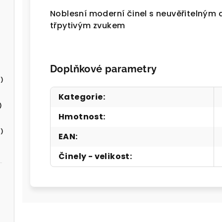
Noblesní moderní činel s neuvěřitelný
třpytivým zvukem
Doplňkové parametry
)
Kategorie
:
)
Hmotnost
:
)
EAN
:
Činely - velikost
: