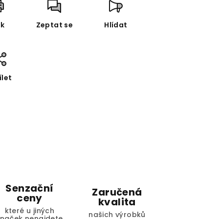
sk
Zeptat se
Hlídat
ílet
Senzační
Zaručená
ceny
kvalita
které u jiných
našich výrobků
značek nenajdete