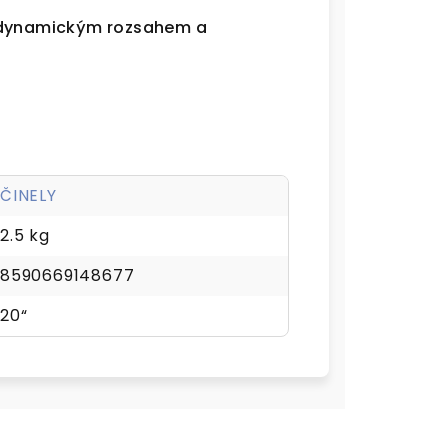
m dynamickým rozsahem a
ČINELY
2.5 kg
8590669148677
20“