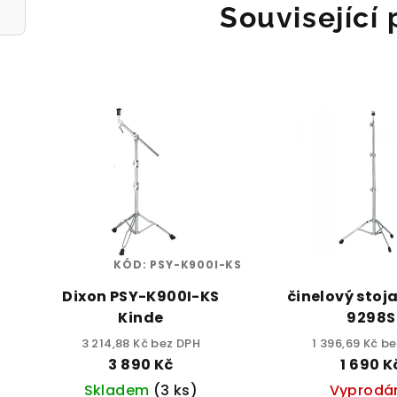
Související
KÓD:
PSY-K900I-KS
Dixon PSY-K900I-KS
činelový stoj
Kinde
9298S
3 214,88 Kč bez DPH
1 396,69 Kč b
3 890 Kč
1 690 K
Skladem
(3 ks)
Vyprodá