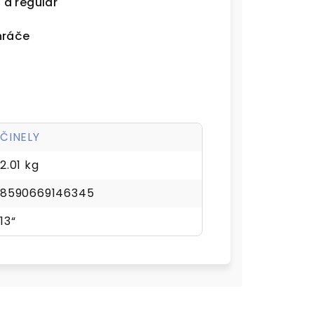
 a regular
hráče
ČINELY
2.01 kg
8590669146345
13“