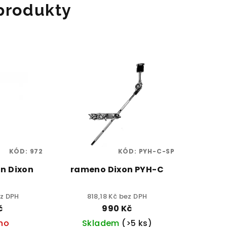
 produkty
KÓD:
972
KÓD:
PYH-C-SP
an Dixon
rameno Dixon PYH-C
ez DPH
818,18 Kč bez DPH
č
990 Kč
no
Skladem
(>5 ks)