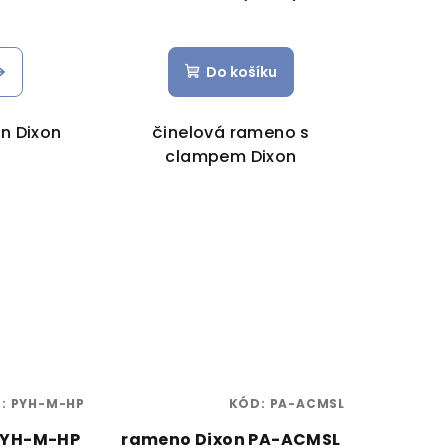
Do košíku
an Dixon
činelová rameno s
clampem Dixon
D:
PYH-M-HP
KÓD:
PA-ACMSL
PYH-M-HP
rameno Dixon PA-ACMSL