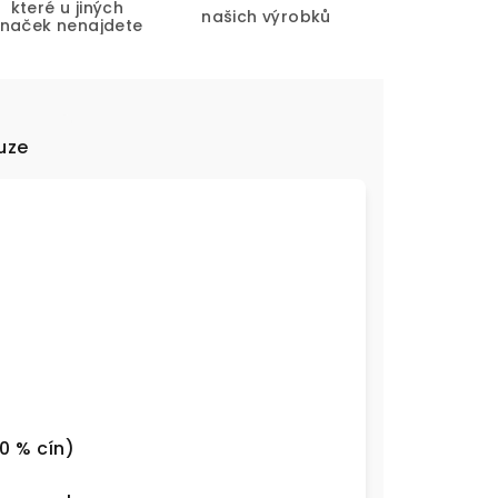
které u jiných
našich výrobků
značek nenajdete
uze
0 % cín)