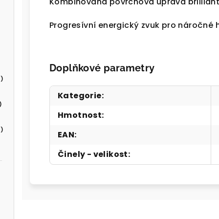
Kombinovaná povrchová úprava brilliant
Progresívní energický zvuk pro náročné 
Doplňkové parametry
)
Kategorie
:
)
Hmotnost
:
)
EAN
:
Činely - velikost
: