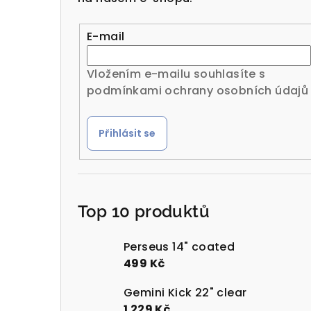
r
a
E-mail
n
Vložením e-mailu souhlasíte s
n
podmínkami ochrany osobních údajů
í
Přihlásit se
p
a
n
Top 10 produktů
e
l
Perseus 14" coated
499 Kč
Gemini Kick 22" clear
1 229 Kč