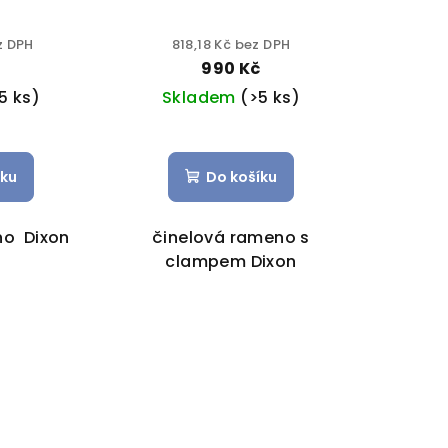
z DPH
818,18 Kč bez DPH
č
990 Kč
5 ks)
Skladem
(>5 ks)
íku
Do košíku
no Dixon
činelová rameno s
clampem Dixon