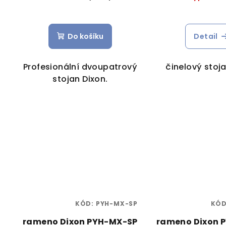
Do košíku
Detail
Profesionální dvoupatrový
činelový stoj
stojan Dixon.
KÓD:
PYH-MX-SP
KÓ
rameno Dixon PYH-MX-SP
rameno Dixon 