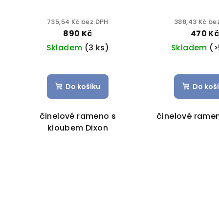
735,54 Kč bez DPH
388,43 Kč be
890 Kč
470 K
Skladem
(3 ks)
Skladem
(>
Do košíku
Do koš
činelové rameno s
činelové rame
kloubem Dixon