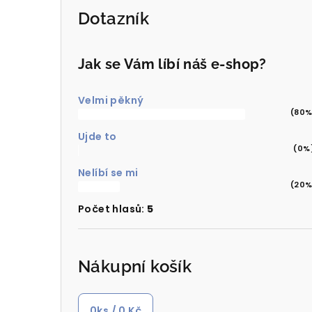
Dotazník
Jak se Vám líbí náš e-shop?
Velmi pěkný
(80%
Ujde to
(0%
Nelíbí se mi
(20%
Počet hlasů:
5
Nákupní košík
0
ks /
0 Kč