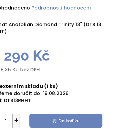
ůměrné
ohodnoceno
Podrobnosti hodnocení
dnocení
duktu
hat Anatolian Diamond Trinity 13" (DTS 13
HT)
 290 Kč
zdiček.
98,35 Kč bez DPH
rná
a:
 externím skladu
(1 ks)
eme doručit do:
19.08.2026
:
DTS13RHHT
+
Do košíku