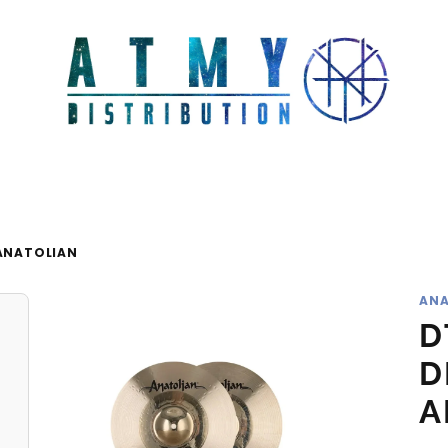
 ANATOLIAN
ANA
D
D
A