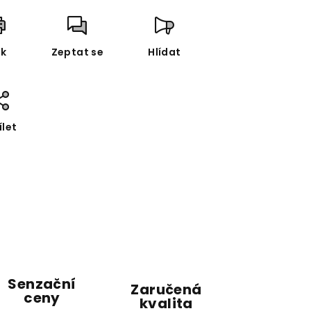
sk
Zeptat se
Hlídat
ílet
Senzační
Zaručená
ceny
kvalita