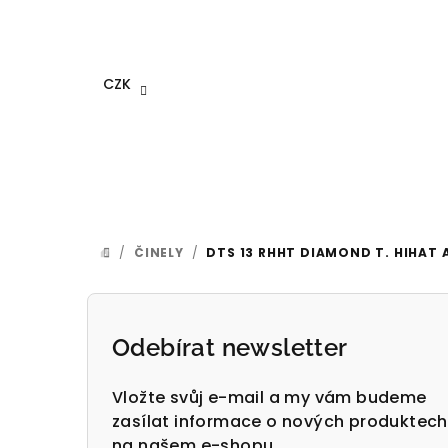
Přejít
na
obsah
CZK
/
ČINELY
/
DTS 13 RHHT DIAMOND T. HIHAT
DOMŮ
P
o
Odebírat newsletter
s
Vložte svůj e-mail a my vám budeme
t
zasílat informace o nových produktech
na našem e-shopu.