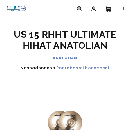
Přejít
na
obsah
Nákupn
Hledat
Přihlášení
US 15 RHHT ULTIMATE
košík
HIHAT ANATOLIAN
ANATOLIAN
Průměrné
Neohodnoceno
Podrobnosti hodnocení
hodnocení
produktu
je
0,0
z
5
hvězdiček.