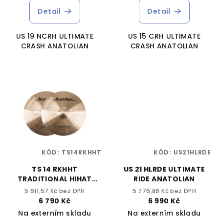
Detail
Detail
US 19 NCRH ULTIMATE
US 15 CRH ULTIMATE
CRASH ANATOLIAN
CRASH ANATOLIAN
KÓD:
TS14RKHHT
KÓD:
US21HLRDE
TS 14 RKHHT
US 21 HLRDE ULTIMATE
TRADITIONAL HIHAT
RIDE ANATOLIAN
ANATOLIAN
5 611,57 Kč bez DPH
5 776,86 Kč bez DPH
6 790 Kč
6 990 Kč
Na externím skladu
Na externím skladu