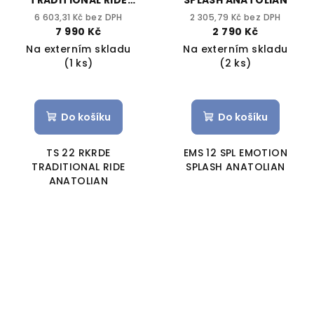
TRADITIONAL RIDE
SPLASH ANATOLIAN
ANATOLIAN
6 603,31 Kč bez DPH
2 305,79 Kč bez DPH
7 990 Kč
2 790 Kč
Na externím skladu
Na externím skladu
(1 ks)
(2 ks)
Do košíku
Do košíku
TS 22 RKRDE
EMS 12 SPL EMOTION
TRADITIONAL RIDE
SPLASH ANATOLIAN
ANATOLIAN