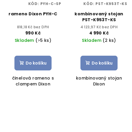
KÓD:
PYH-C-SP
KÓD:
PST-K953T-KS
rameno Dixon PYH-C
kombinovaný stojan
PST-K953T-KS
818,18 Kč bez DPH
4 123,97 Kč bez DPH
990 Kč
4 990 Kč
Skladem
(>5 ks)
Skladem
(2 ks)
Do košíku
Do košíku
činelová rameno s
kombinovaný stojan
clampem Dixon
Dixon