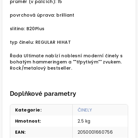
průměr (v palcích): 15
povrchová úprava: brilliant
slitina: B20Plus
typ činelu: REGULAR HIHAT
Řada Ultimate nabízí noblesní moderní činely s
bohatým hammeringem a ""třpytivým"" zvukem.
Rock/metalový bestseller.
Doplňkové parametry
Kategorie
:
ČINELY
Hmotnost
:
2.5 kg
EAN
:
2050001660756