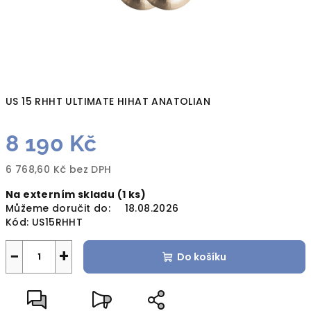
US 15 RHHT ULTIMATE HIHAT ANATOLIAN
8 190 Kč
6 768,60 Kč bez DPH
Měrná
Na externím skladu
(1 ks)
cena:
Můžeme doručit do:
18.08.2026
Kód:
US15RHHT
−
+
Do košíku