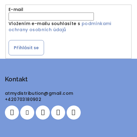
E-mail
Vložením e-mailu souhlasíte s
podmínkami
ochrany osobních údajů
Přihlásit se
Z
á
p
Kontakt
a
atmydistribution
@
gmail.com
t
+420703180902
í