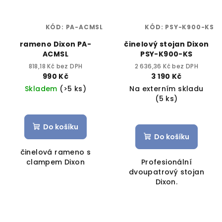
KÓD:
PA-ACMSL
KÓD:
PSY-K900-KS
rameno Dixon PA-
činelový stojan Dixon
ACMSL
PSY-K900-KS
818,18 Kč bez DPH
2 636,36 Kč bez DPH
990 Kč
3 190 Kč
Skladem
(>5 ks)
Na externím skladu
(5 ks)
Do košíku
Do košíku
činelová rameno s
clampem Dixon
Profesionální
dvoupatrový stojan
Dixon.