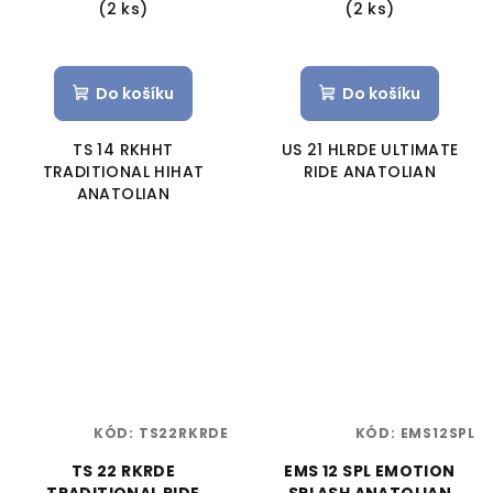
(2 ks)
(2 ks)
Do košíku
Do košíku
TS 14 RKHHT
US 21 HLRDE ULTIMATE
TRADITIONAL HIHAT
RIDE ANATOLIAN
ANATOLIAN
KÓD:
TS22RKRDE
KÓD:
EMS12SPL
TS 22 RKRDE
EMS 12 SPL EMOTION