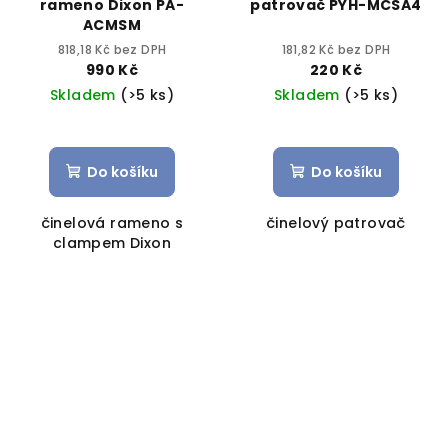
rameno Dixon PA-
patrovač PYH-MCSA4
ACMSM
818,18 Kč bez DPH
181,82 Kč bez DPH
990 Kč
220 Kč
Skladem
(>5 ks)
Skladem
(>5 ks)
Do košíku
Do košíku
činelová rameno s
činelový patrovač
clampem Dixon