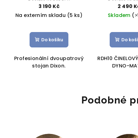
3 190 Kč
2 490 K
Na externím skladu
(5 ks)
Skladem
(>
Do košíku
Do koš
Profesionální dvoupatrový
RDH10 ČINELOV
stojan Dixon.
DYNO-MA
Podobné p