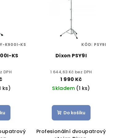
Y-K900I-KS
KÓD:
PSY9I
900I-KS
Dixon PSY9I
ez DPH
1 644,63 Kč bez DPH
č
1 990 Kč
3 ks)
Skladem
(1 ks)
íku
Do košíku
voupatrový
Profesionální dvoupatrový