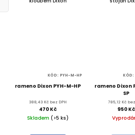
kloubem Dixon
stojan Di
KÓD:
PYH-M-HP
KÓD
rameno Dixon PYH-M-HP
rameno Dixon
SP
388,43 Kč bez DPH
785,12 Kč be
470 Kč
950 K
Skladem
(>5 ks)
Vyprodá