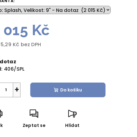
IANTA:
 015 Kč
zdiček.
65,29 Kč bez DPH
rná
a:
 dotaz
:
406/SPL
+
Do košíku
sk
Zeptat se
Hlídat