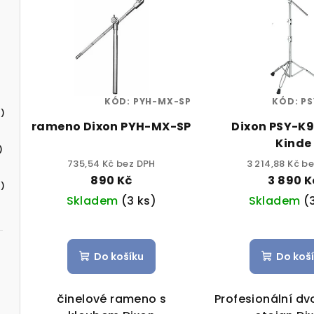
KÓD:
PYH-MX-SP
KÓD:
PS
)
rameno Dixon PYH-MX-SP
Dixon PSY-K
Kinde
)
735,54 Kč bez DPH
3 214,88 Kč b
890 Kč
3 890 K
)
Skladem
(3 ks)
Skladem
(
Do košíku
Do koš
činelové rameno s
Profesionální d