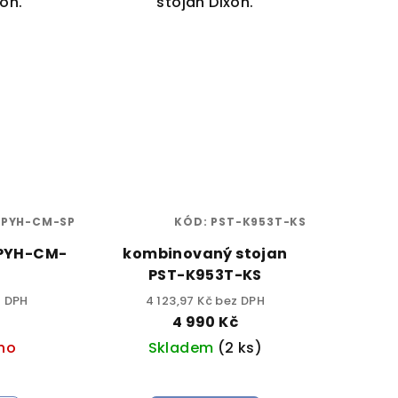
xon.
stojan Dixon.
:
PYH-CM-SP
KÓD:
PST-K953T-KS
 PYH-CM-
kombinovaný stojan
PST-K953T-KS
z DPH
4 123,97 Kč bez DPH
č
4 990 Kč
no
Skladem
(2 ks)