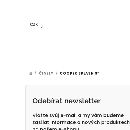
Přejít
na
obsah
CZK
/
ČINELY
/
COOPER SPLASH 9"
DOMŮ
P
o
Odebírat newsletter
s
Vložte svůj e-mail a my vám budeme
t
zasílat informace o nových produktech
na našem e-shopu.