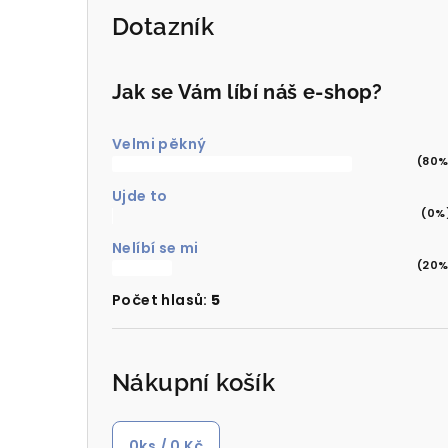
Dotazník
Jak se Vám líbí náš e-shop?
Velmi pěkný
(80%
Ujde to
(0%
Nelíbí se mi
(20%
Počet hlasů:
5
Nákupní košík
0
ks /
0 Kč