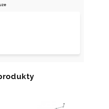
uze
 produkty