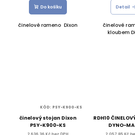
Do košíku
Detail
činelové rameno Dixon
činelové ra
kloubem D
KÓD:
PSY-K900-KS
činelový stojan Dixon
RDH10 ČINELOV
PSY-K900-KS
DYNO-MA
2 636,36 Kč bez DPH
2 057,85 Kč b