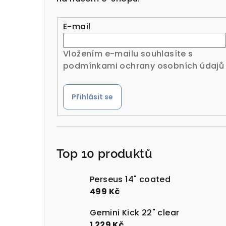
r
a
E-mail
n
Vložením e-mailu souhlasíte s
n
podmínkami ochrany osobních údajů
í
Přihlásit se
p
a
n
Top 10 produktů
e
l
Perseus 14" coated
499 Kč
Gemini Kick 22" clear
1 229 Kč