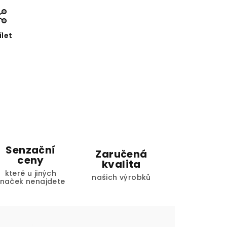
ílet
Senzační
Zaručená
ceny
kvalita
které u jiných
našich výrobků
značek nenajdete