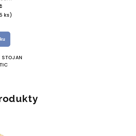
č
5 ks)
íku
Ý STOJAN
TIC
rodukty