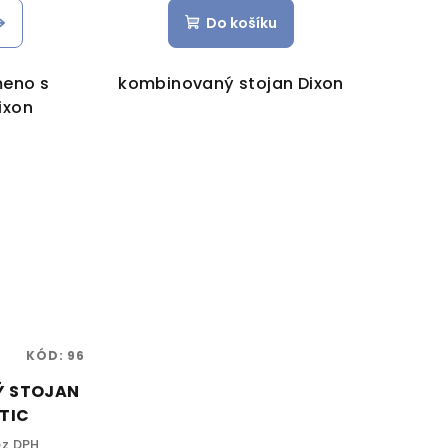
Do košíku
meno s
kombinovaný stojan Dixon
ixon
KÓD:
96
Ý STOJAN
TIC
ez DPH