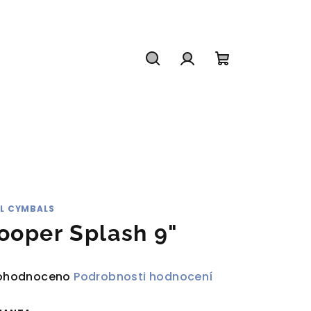
Hledat
Přihlášení
Nákupní
košík
IL CYMBALS
ooper Splash 9"
ůměrné
ohodnoceno
Podrobnosti hodnocení
dnocení
duktu