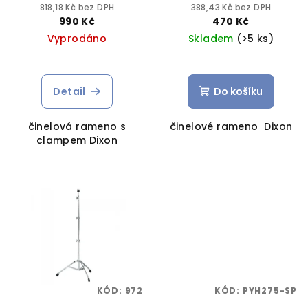
818,18 Kč bez DPH
388,43 Kč bez DPH
990 Kč
470 Kč
Vyprodáno
Skladem
(>5 ks)
Detail
Do košíku
činelová rameno s
činelové rameno Dixon
clampem Dixon
KÓD:
972
KÓD:
PYH275-SP