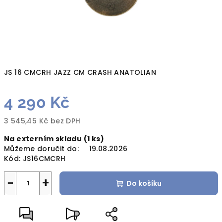
JS 16 CMCRH JAZZ CM CRASH ANATOLIAN
4 290 Kč
3 545,45 Kč bez DPH
Měrná
Na externím skladu
(1 ks)
cena:
Můžeme doručit do:
19.08.2026
Kód:
JS16CMCRH
−
+
Do košíku