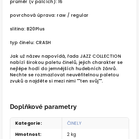
průměr (v palcích): 16
povrchová úprava: raw / regular
slitina: B20Plus
typ činelu: CRASH
Jak už název napovídá, řada JAZZ COLLECTION
nabízí širokou paletu činelů, jejich charakter se
nejlépe hodí do jemnějších hudebních žánrů.
Nechte se rozmazlovat neuvěřitelnou paletou
zvuků a najděte si mezi nimi ""ten svůj"".
Doplňkové parametry
Kategorie
:
ČINELY
Hmotnost
:
2 kg