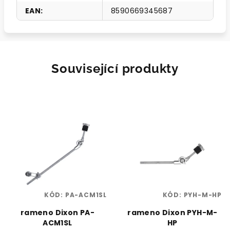
EAN
:
8590669345687
Související produkty
KÓD:
PA-ACM1SL
KÓD:
PYH-M-HP
rameno Dixon PA-
rameno Dixon PYH-M-
ACM1SL
HP