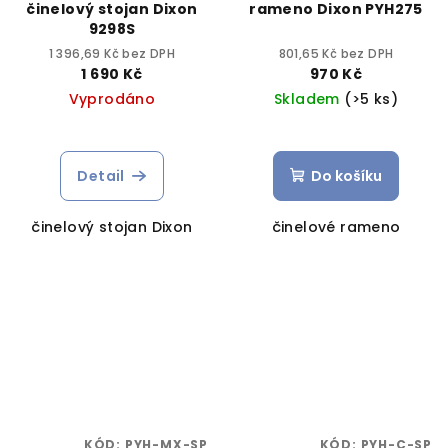
činelový stojan Dixon
rameno Dixon PYH275
9298S
1 396,69 Kč bez DPH
801,65 Kč bez DPH
1 690 Kč
970 Kč
Vyprodáno
Skladem
(>5 ks)
Detail
Do košíku
činelový stojan Dixon
činelové rameno
KÓD:
PYH-MX-SP
KÓD:
PYH-C-SP