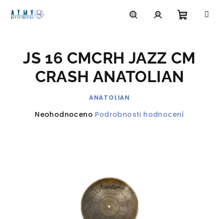
Přejít
na
obsah
Nákupn
Hledat
Přihlášení
JS 16 CMCRH JAZZ CM
košík
CRASH ANATOLIAN
ANATOLIAN
Průměrné
Neohodnoceno
Podrobnosti hodnocení
hodnocení
produktu
je
0,0
z
5
hvězdiček.