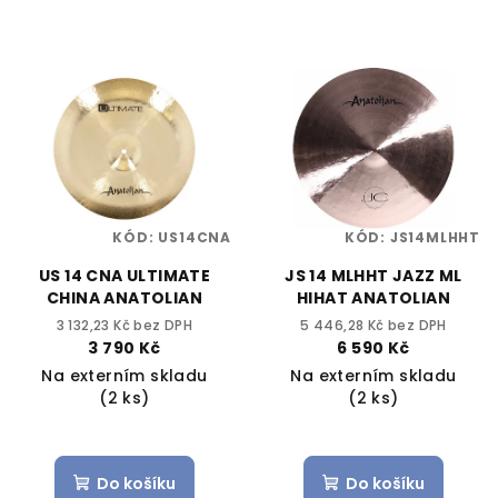
KÓD:
US14CNA
KÓD:
JS14MLHHT
US 14 CNA ULTIMATE
JS 14 MLHHT JAZZ ML
CHINA ANATOLIAN
HIHAT ANATOLIAN
3 132,23 Kč bez DPH
5 446,28 Kč bez DPH
3 790 Kč
6 590 Kč
Na externím skladu
Na externím skladu
(2 ks)
(2 ks)
Do košíku
Do košíku