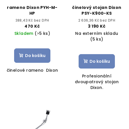
rameno Dixon PYH-M-
činelový stojan Dixon
HP
PSY-K900-KS
388,43 Kč bez DPH
2 636,36 Kč bez DPH
470 Kč
3 190 Kč
Skladem
(>5 ks)
Na externím skladu
(5 ks)
Do košíku
Do košíku
činelové rameno Dixon
Profesionální
dvoupatrový stojan
Dixon.