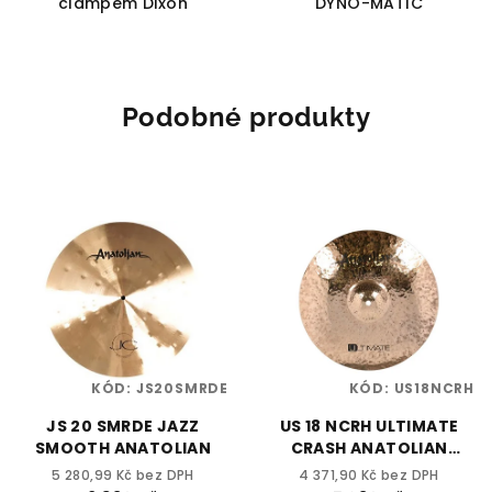
clampem Dixon
DYNO-MATIC
Podobné produkty
KÓD:
JS20SMRDE
KÓD:
US18NCRH
JS 20 SMRDE JAZZ
US 18 NCRH ULTIMATE
SMOOTH ANATOLIAN
CRASH ANATOLIAN
natural
5 280,99 Kč bez DPH
4 371,90 Kč bez DPH