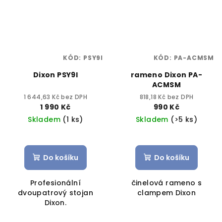
KÓD:
PSY9I
KÓD:
PA-ACMSM
Dixon PSY9I
rameno Dixon PA-
ACMSM
1 644,63 Kč bez DPH
818,18 Kč bez DPH
1 990 Kč
990 Kč
Skladem
(1 ks)
Skladem
(>5 ks)
Do košíku
Do košíku
Profesionální
činelová rameno s
dvoupatrový stojan
clampem Dixon
Dixon.