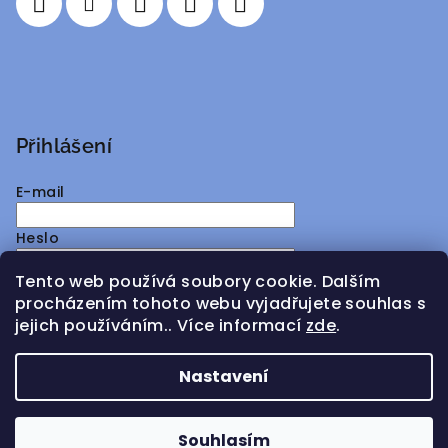
Přihlášení
E-mail
Heslo
Tento web používá soubory cookie. Dalším
Přihlásit se
procházením tohoto webu vyjadřujete souhlas s
jejich používáním.. Více informací
zde
.
Nová registrace
Zapomenuté heslo
Nastavení
Copyright 2026
ATMY Distribution
. Všechna práva
vyhrazena.
Souhlasím