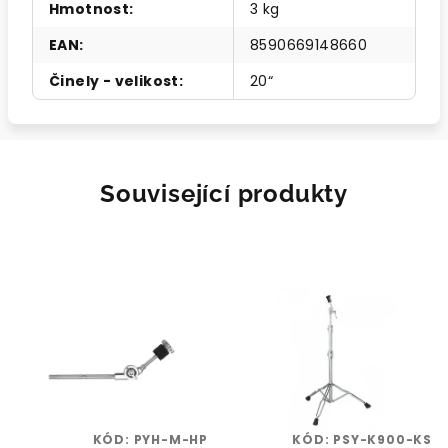
Hmotnost
:
3 kg
EAN
:
8590669148660
Činely - velikost
:
20“
Související produkty
KÓD:
PYH-M-HP
KÓD:
PSY-K900-KS