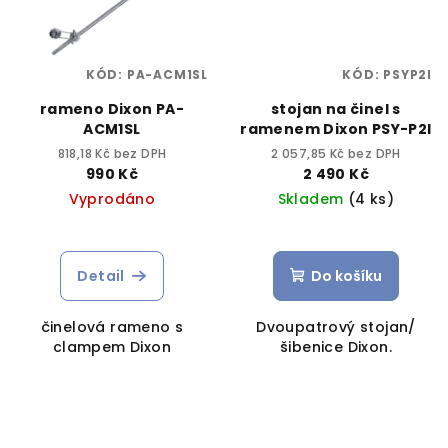
KÓD:
PA-ACM1SL
KÓD:
PSYP2I
rameno Dixon PA-
stojan na činel s
ACM1SL
ramenem Dixon PSY-P2I
818,18 Kč bez DPH
2 057,85 Kč bez DPH
990 Kč
2 490 Kč
Vyprodáno
Skladem
(4 ks)
Detail
Do košíku
činelová rameno s
Dvoupatrový stojan/
clampem Dixon
šibenice Dixon.