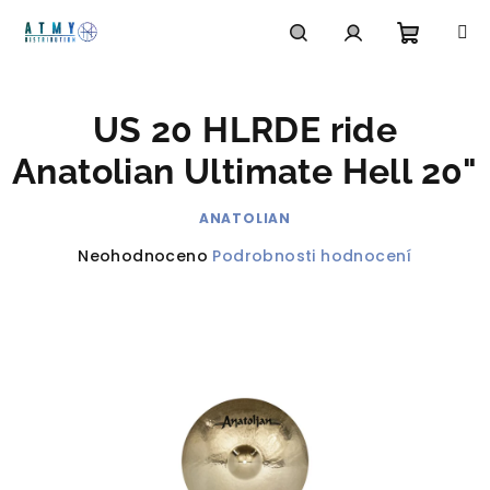
Přejít
na
obsah
Nákupn
Hledat
Přihlášení
US 20 HLRDE ride
košík
Anatolian Ultimate Hell 20"
ANATOLIAN
Průměrné
Neohodnoceno
Podrobnosti hodnocení
hodnocení
produktu
je
0,0
z
5
hvězdiček.