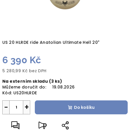
US 20 HLRDE ride Anatolian Ultimate Hell 20"
6 390 Kč
5 280,99 Kč bez DPH
Měrná
Na externím skladu
(3 ks)
cena:
Můžeme doručit do:
19.08.2026
Kód:
US20HLRDE
−
+
Do košíku