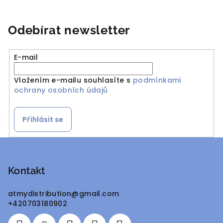
Odebírat newsletter
E-mail
Vložením e-mailu souhlasíte s
podmínkami
ochrany osobních údajů
Přihlásit se
Z
á
p
Kontakt
a
atmydistribution
@
gmail.com
t
+420703180902
í