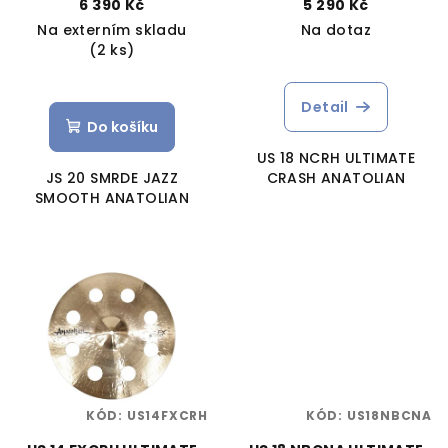
6 390 Kč
5 290 Kč
Na externím skladu
Na dotaz
(2 ks)
Detail
Do košíku
US 18 NCRH ULTIMATE
JS 20 SMRDE JAZZ
CRASH ANATOLIAN
SMOOTH ANATOLIAN
KÓD:
US14FXCRH
KÓD:
US18NBCNA