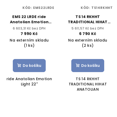
KÓD:
EMS22LRDE
KÓD:
TS14RKHHT
EMS 22 LRDE ride
TS 14 RKHHT
Anatolian Emotion
TRADITIONAL HIHAT
Light 22"
ANATOLIAN
6 603,31 Kč bez DPH
5 611,57 Kč bez DPH
7 990 Kč
6 790 Kč
Na externím skladu
Na externím skladu
(1 ks)
(2 ks)
Do košíku
Do košíku
ride Anatolian Emotion
TS 14 RKHHT
Light 22"
TRADITIONAL HIHAT
ANATOLIAN