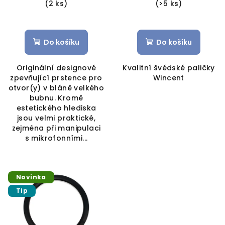
(2 ks)
(>5 ks)
Do košíku
Do košíku
Originální designové
Kvalitní švédské paličky
zpevňující prstence pro
Wincent
otvor(y) v bláně velkého
bubnu. Kromě
estetického hlediska
jsou velmi praktické,
zejména při manipulaci
s mikrofonními...
Novinka
Tip