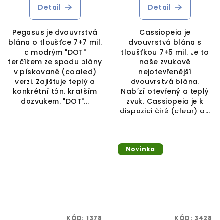
Detail
Detail
Pegasus je dvouvrstvá
Cassiopeia je
blána o tloušťce 7+7 mil.
dvouvrstvá blána s
a modrým "DOT"
tloušťkou 7+5 mil. Je to
terčíkem ze spodu blány
naše zvukově
v pískované (coated)
nejotevřenější
verzi. Zajišťuje teplý a
dvouvrstvá blána.
konkrétní tón. kratším
Nabízí otevřený a teplý
dozvukem. "DOT"...
zvuk. Cassiopeia je k
dispozici čiré (clear) a...
Novinka
KÓD:
1378
KÓD:
3428