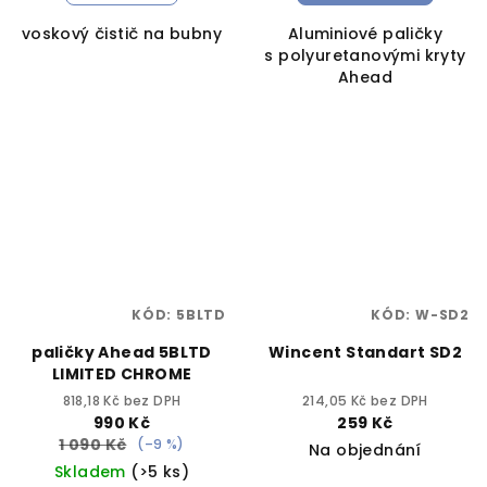
voskový čistič na bubny
Aluminiové paličky
s polyuretanovými kryty
Ahead
KÓD:
5BLTD
KÓD:
W-SD2
paličky Ahead 5BLTD
Wincent Standart SD2
LIMITED CHROME
818,18 Kč bez DPH
214,05 Kč bez DPH
990 Kč
259 Kč
1 090 Kč
(–9 %)
Na objednání
Skladem
(>5 ks)