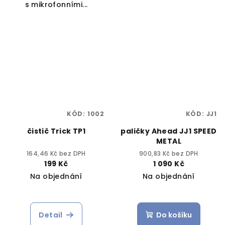
s mikrofonními...
KÓD:
1002
KÓD:
JJ1
čistič Trick TP1
paličky Ahead JJ1 SPEED
METAL
164,46 Kč bez DPH
900,83 Kč bez DPH
199 Kč
1 090 Kč
Na objednání
Na objednání
Detail
Do košíku