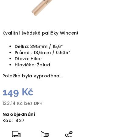
Kvalitní švédské paličky Wincent
Délka: 395mm / 15,6″
Průměr: 13,6mm / 0,535″
Dřevo: Hikor
Hlavička: Žalud
Položka byla vyprodána…
149 Kč
123,14 Kč bez DPH
Měrná
Na objednání
cena:
Kód:
1427