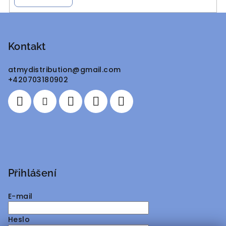
Z
á
p
Kontakt
a
atmydistribution
@
gmail.com
t
+420703180902
í
Přihlášení
E-mail
Heslo