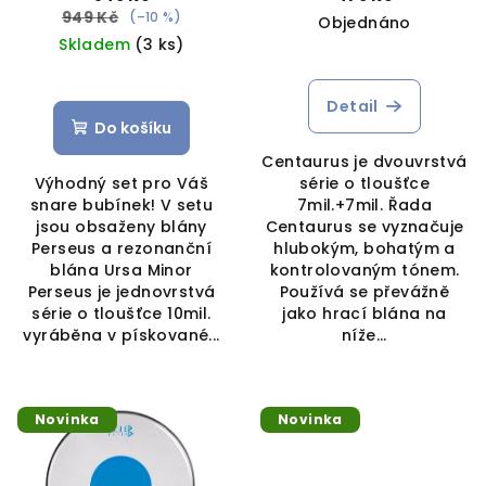
949 Kč
(–10 %)
Objednáno
Skladem
(3 ks)
Detail
Do košíku
Centaurus je dvouvrstvá
Výhodný set pro Váš
série o tloušťce
snare bubínek! V setu
7mil.+7mil. Řada
jsou obsaženy blány
Centaurus se vyznačuje
Perseus a rezonanční
hlubokým, bohatým a
blána Ursa Minor
kontrolovaným tónem.
Perseus je jednovrstvá
Používá se převážně
série o tloušťce 10mil.
jako hrací blána na
vyráběna v pískované...
níže...
Novinka
Novinka