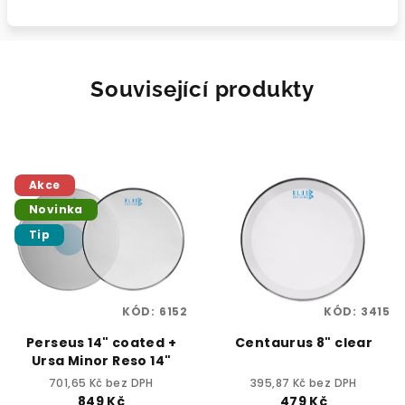
Související produkty
Akce
Novinka
Tip
KÓD:
6152
KÓD:
3415
Perseus 14" coated +
Centaurus 8" clear
Ursa Minor Reso 14"
701,65 Kč bez DPH
395,87 Kč bez DPH
849 Kč
479 Kč