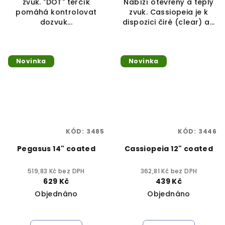
zvuk. "DOT" terčík
Nabízí otevřený a teplý
pomáhá kontrolovat
zvuk. Cassiopeia je k
dozvuk...
dispozici čiré (clear) a...
Novinka
Novinka
KÓD:
3485
KÓD:
3446
Pegasus 14" coated
Cassiopeia 12" coated
519,83 Kč bez DPH
362,81 Kč bez DPH
629 Kč
439 Kč
Objednáno
Objednáno