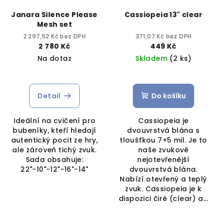
Janara Silence Please
Cassiopeia 13" clear
Mesh set
2 297,52 Kč bez DPH
371,07 Kč bez DPH
2 780 Kč
449 Kč
Na dotaz
Skladem
(2 ks)
Detail
Do košíku
Ideální na cvičení pro
Cassiopeia je
bubeníky, kteří hledají
dvouvrstvá blána s
autentický pocit ze hry,
tloušťkou 7+5 mil. Je to
ale zároveň tichý zvuk.
naše zvukově
Sada obsahuje:
nejotevřenější
22"-10"-12"-16"-14"
dvouvrstvá blána.
Nabízí otevřený a teplý
zvuk. Cassiopeia je k
dispozici čiré (clear) a...