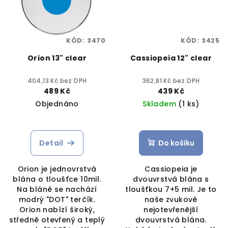
KÓD:
3470
KÓD:
3425
Orion 13" clear
Cassiopeia 12" clear
404,13 Kč bez DPH
362,81 Kč bez DPH
489 Kč
439 Kč
Objednáno
Skladem
(1 ks)
Detail
Do košíku
Orion je jednovrstvá
Cassiopeia je
blána o tloušťce 10mil.
dvouvrstvá blána s
Na bláně se nachází
tloušťkou 7+5 mil. Je to
modrý "DOT" terčík.
naše zvukově
Orion nabízí široký,
nejotevřenější
středně otevřený a teplý
dvouvrstvá blána.