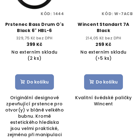
KÓD:
1444
KÓD:
W-7ACB
Prstenec Bass Drum O's
Wincent Standart 7A
Black 6" HBL-6
Black
329,75 Kč bez DPH
214,05 Kč bez DPH
399 Kč
259 Kč
Na externím skladu
Na externím skladu
(2 ks)
(>5 ks)
Do košíku
Do košíku
Originální designové
Kvalitní švédské paličky
zpevňující prstence pro
Wincent
otvor(y) v bláně velkého
bubnu. Kromě
estetického hlediska
jsou velmi praktické,
zejména při manipulaci