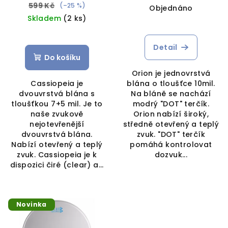
599 Kč
(–25 %)
Objednáno
Skladem
(2 ks)
Detail
Do košíku
Orion je jednovrstvá
Cassiopeia je
blána o tloušťce 10mil.
dvouvrstvá blána s
Na bláně se nachází
tloušťkou 7+5 mil. Je to
modrý "DOT" terčík.
naše zvukově
Orion nabízí široký,
nejotevřenější
středně otevřený a teplý
dvouvrstvá blána.
zvuk. "DOT" terčík
Nabízí otevřený a teplý
pomáhá kontrolovat
zvuk. Cassiopeia je k
dozvuk...
dispozici čiré (clear) a...
Novinka