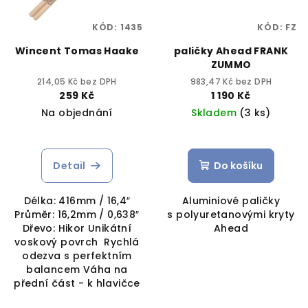
KÓD:
1435
KÓD:
FZ
Wincent Tomas Haake
paličky Ahead FRANK
ZUMMO
214,05 Kč bez DPH
983,47 Kč bez DPH
259 Kč
1 190 Kč
Na objednání
Skladem
(3 ks)
Detail
Do košíku
Délka: 416mm / 16,4″
Aluminiové paličky
Průměr: 16,2mm / 0,638″
s polyuretanovými kryty
Dřevo: Hikor Unikátní
Ahead
voskový povrch Rychlá
odezva s perfektním
balancem Váha na
přední část - k hlavičce