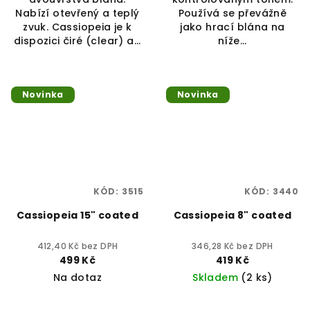
Nabízí otevřený a teplý
Používá se převážně
zvuk. Cassiopeia je k
jako hrací blána na
dispozici čiré (clear) a...
níže...
Novinka
Novinka
KÓD:
3515
KÓD:
3440
Cassiopeia 15" coated
Cassiopeia 8" coated
412,40 Kč bez DPH
346,28 Kč bez DPH
499 Kč
419 Kč
Na dotaz
Skladem
(2 ks)
Průměrné