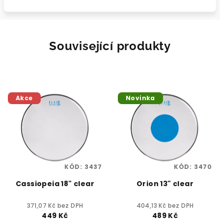
Související produkty
Akce
Novinka
KÓD:
3437
KÓD:
3470
Cassiopeia 18" clear
Orion 13" clear
371,07 Kč bez DPH
404,13 Kč bez DPH
449 Kč
489 Kč