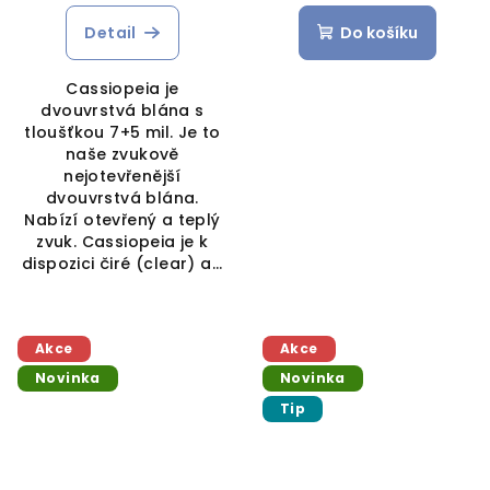
hodnocení
produktu
Detail
Do košíku
je
5,0
Cassiopeia je
z
dvouvrstvá blána s
5
tloušťkou 7+5 mil. Je to
hvězdiček.
naše zvukově
nejotevřenější
dvouvrstvá blána.
Nabízí otevřený a teplý
zvuk. Cassiopeia je k
dispozici čiré (clear) a...
Akce
Akce
Novinka
Novinka
Tip