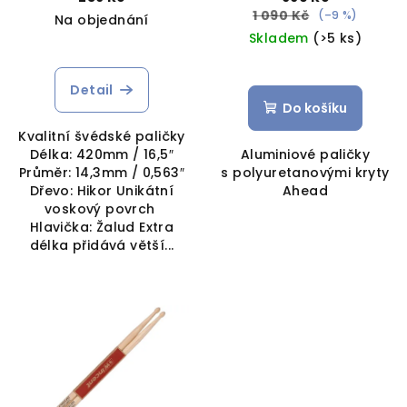
1 090 Kč
(–9 %)
Na objednání
Skladem
(>5 ks)
Detail
Do košíku
Kvalitní švédské paličky
Délka: 420mm / 16,5″
Aluminiové paličky
Průměr: 14,3mm / 0,563″
s polyuretanovými kryty
Dřevo: Hikor Unikátní
Ahead
voskový povrch
Hlavička: Žalud Extra
délka přidává větší...