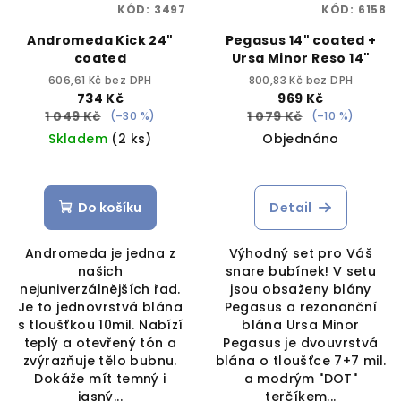
KÓD:
3497
KÓD:
6158
Andromeda Kick 24"
Pegasus 14" coated +
coated
Ursa Minor Reso 14"
606,61 Kč bez DPH
800,83 Kč bez DPH
734 Kč
969 Kč
1 049 Kč
1 079 Kč
(–30 %)
(–10 %)
Skladem
(2 ks)
Objednáno
Do košíku
Detail
Andromeda je jedna z
Výhodný set pro Váš
našich
snare bubínek! V setu
nejuniverzálnějších řad.
jsou obsaženy blány
Je to jednovrstvá blána
Pegasus a rezonanční
s tloušťkou 10mil. Nabízí
blána Ursa Minor
teplý a otevřený tón a
Pegasus je dvouvrstvá
zvýrazňuje tělo bubnu.
blána o tloušťce 7+7 mil.
Dokáže mít temný i
a modrým "DOT"
jasný...
terčíkem...