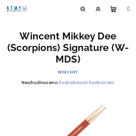
Přejít
na
obsah
Nákupn
Hledat
Přihlášení
Wincent Mikkey Dee
košík
(Scorpions) Signature (W-
MDS)
WINCENT
Průměrné
Neohodnoceno
Podrobnosti hodnocení
hodnocení
produktu
je
0,0
z
5
hvězdiček.