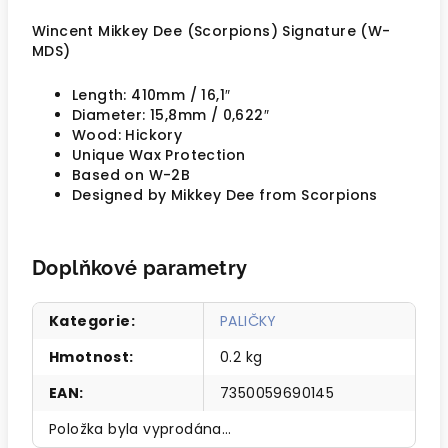
Wincent Mikkey Dee (Scorpions) Signature (W-
MDS)
Length: 410mm / 16,1″
Diameter: 15,8mm / 0,622″
Wood: Hickory
Unique Wax Protection
Based on W-2B
Designed by Mikkey Dee from Scorpions
Doplňkové parametry
Kategorie
:
PALIČKY
Hmotnost
:
0.2 kg
EAN
:
7350059690145
Položka byla vyprodána…