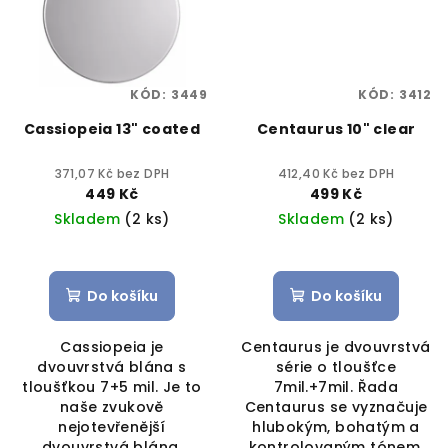
KÓD:
3449
KÓD:
3412
Cassiopeia 13" coated
Centaurus 10" clear
371,07 Kč bez DPH
412,40 Kč bez DPH
449 Kč
499 Kč
Skladem
(2 ks)
Skladem
(2 ks)
Do košíku
Do košíku
Cassiopeia je
Centaurus je dvouvrstvá
dvouvrstvá blána s
série o tloušťce
tloušťkou 7+5 mil. Je to
7mil.+7mil. Řada
naše zvukově
Centaurus se vyznačuje
nejotevřenější
hlubokým, bohatým a
dvouvrstvá blána.
kontrolovaným tónem.