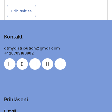
Přihlásit se
Z
á
p
Kontakt
a
atmydistribution
@
gmail.com
t
+420703180902
í
Přihlášení
E-mail