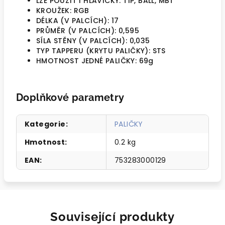
LZE POUŽÍT I HLAVIČKY: TIP, BALL, MBT
KROUŽEK: RGB
DÉLKA (V PALCÍCH): 17
PRŮMĚR (V PALCÍCH): 0,595
SÍLA STĚNY (V PALCÍCH): 0,035
TYP TAPPERU (KRYTU PALIČKY): STS
HMOTNOST JEDNÉ PALIČKY: 69g
Doplňkové parametry
Kategorie
:
PALIČKY
Hmotnost
:
0.2 kg
EAN
:
753283000129
Související produkty