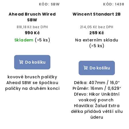
KÓD:
SBW
KÓD:
1438
Ahead Brusch Wired
Wincent Standart 2B
SBW
818,18 Kč bez DPH
214,05 Kč bez DPH
990 Kč
259 Kč
Skladem
(>5 ks)
Na externím skladu
(>5 ks)
Do košíku
Do košíku
kovové brusch paličky
Ahead SBW se špočkou
Délka: 407mm / 16,0″
paličky na druhém konci
Průměr: 16mm / 0,629″
Dřevo: Hikor Unikátní
voskový povrch
Hlavička: Žalud Extra
délka přidává větší sílu
úderu