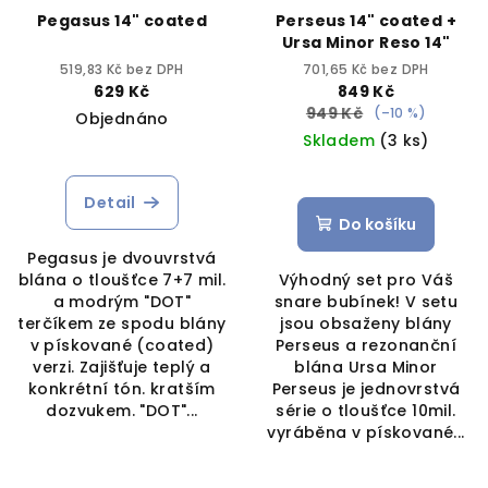
Pegasus 14" coated
Perseus 14" coated +
Ursa Minor Reso 14"
519,83 Kč bez DPH
701,65 Kč bez DPH
629 Kč
849 Kč
949 Kč
(–10 %)
Objednáno
Skladem
(3 ks)
Detail
Do košíku
Pegasus je dvouvrstvá
blána o tloušťce 7+7 mil.
Výhodný set pro Váš
a modrým "DOT"
snare bubínek! V setu
terčíkem ze spodu blány
jsou obsaženy blány
v pískované (coated)
Perseus a rezonanční
verzi. Zajišťuje teplý a
blána Ursa Minor
konkrétní tón. kratším
Perseus je jednovrstvá
dozvukem. "DOT"...
série o tloušťce 10mil.
vyráběna v pískované...