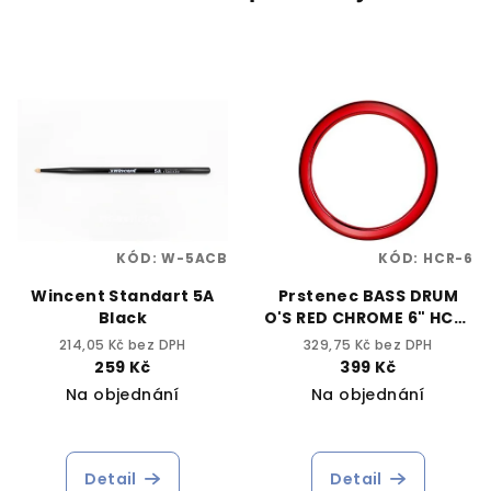
KÓD:
W-5ACB
KÓD:
HCR-6
Wincent Standart 5A
Prstenec BASS DRUM
Black
O'S RED CHROME 6" HCR-
6
214,05 Kč bez DPH
329,75 Kč bez DPH
259 Kč
399 Kč
Na objednání
Na objednání
Detail
Detail