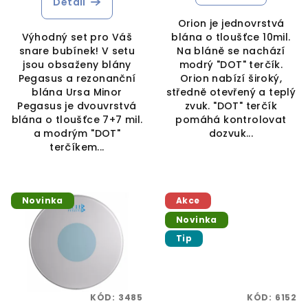
Detail
Orion je jednovrstvá
Výhodný set pro Váš
blána o tloušťce 10mil.
snare bubínek! V setu
Na bláně se nachází
jsou obsaženy blány
modrý "DOT" terčík.
Pegasus a rezonanční
Orion nabízí široký,
blána Ursa Minor
středně otevřený a teplý
Pegasus je dvouvrstvá
zvuk. "DOT" terčík
blána o tloušťce 7+7 mil.
pomáhá kontrolovat
a modrým "DOT"
dozvuk...
terčíkem...
Novinka
Akce
Novinka
Tip
KÓD:
3485
KÓD:
6152