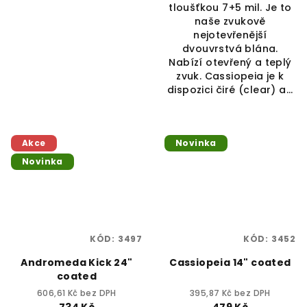
tloušťkou 7+5 mil. Je to
naše zvukově
nejotevřenější
dvouvrstvá blána.
Nabízí otevřený a teplý
zvuk. Cassiopeia je k
dispozici čiré (clear) a...
Akce
Novinka
Novinka
KÓD:
3497
KÓD:
3452
Andromeda Kick 24"
Cassiopeia 14" coated
coated
606,61 Kč bez DPH
395,87 Kč bez DPH