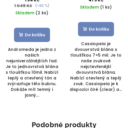
734 Kč
479 Kč
1 049 Kč
(–30 %)
Skladem
(1 ks)
Skladem
(2 ks)
Do košíku
Do košíku
Cassiopeia je
Andromeda je jedna z
dvouvrstvá blána s
našich
tloušťkou 7+5 mil. Je to
nejuniverzálnějších řad.
naše zvukově
Je to jednovrstvá blána
nejotevřenější
s tloušťkou 10mil. Nabízí
dvouvrstvá blána.
teplý a otevřený tón a
Nabízí otevřený a teplý
zvýrazňuje tělo bubnu.
zvuk. Cassiopeia je k
Dokáže mít temný i
dispozici čiré (clear) a...
jasný...
Podobné produkty