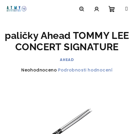
Přejít
na
obsah
Nákupn
Hledat
Přihlášení
paličky Ahead TOMMY LEE
košík
CONCERT SIGNATURE
AHEAD
Průměrné
Neohodnoceno
Podrobnosti hodnocení
hodnocení
produktu
je
0,0
z
5
hvězdiček.