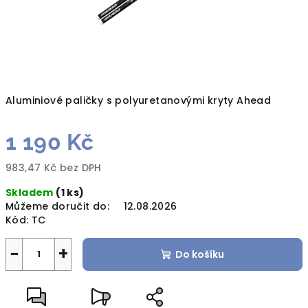
Aluminiové paličky s polyuretanovými kryty Ahead
1 190 Kč
983,47 Kč bez DPH
Měrná
Skladem
(1 ks)
cena:
Můžeme doručit do:
12.08.2026
Kód:
TC
−
+
Do košíku