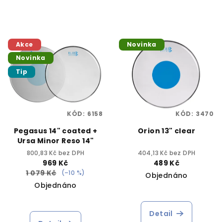
Akce
Novinka
Novinka
Tip
KÓD:
6158
KÓD:
3470
Pegasus 14" coated +
Orion 13" clear
Ursa Minor Reso 14"
800,83 Kč bez DPH
404,13 Kč bez DPH
969 Kč
489 Kč
1 079 Kč
(–10 %)
Objednáno
Objednáno
Detail