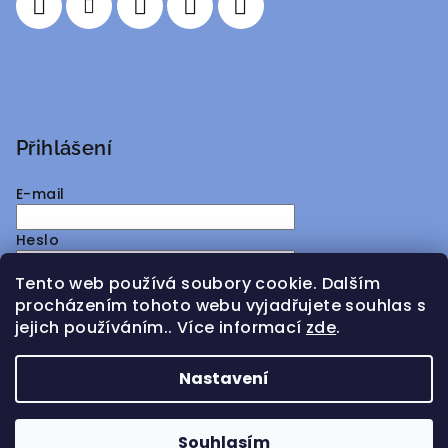
Přihlášení
E-mail
Heslo
Tento web používá soubory cookie. Dalším
Přihlásit se
procházením tohoto webu vyjadřujete souhlas s
jejich používáním.. Více informací
zde
.
Nová registrace
Zapomenuté heslo
Nastavení
Copyright 2026
ATMY Distribution
. Všechna práva
vyhrazena.
Souhlasím