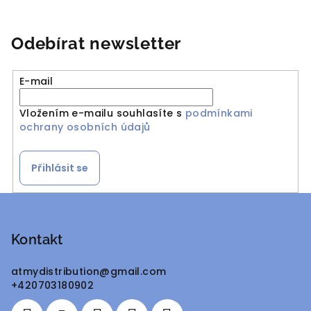
Odebírat newsletter
E-mail
Vložením e-mailu souhlasíte s
podmínkami
ochrany osobních údajů
Přihlásit se
Z
á
p
Kontakt
a
atmydistribution
@
gmail.com
t
+420703180902
í