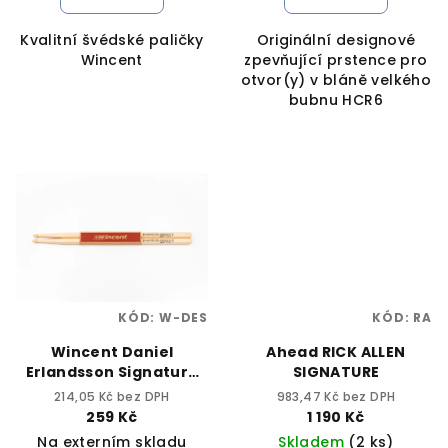
Kvalitní švédské paličky
Originální designové
Wincent
zpevňující prstence pro
otvor(y) v bláně velkého
bubnu HCR6
KÓD:
W-DES
KÓD:
RA
Wincent Daniel
Ahead RICK ALLEN
Erlandsson Signature
SIGNATURE
W-DES
214,05 Kč bez DPH
983,47 Kč bez DPH
259 Kč
1 190 Kč
Na externím skladu
Skladem
(2 ks)