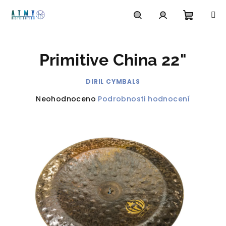
Přejít
na
obsah
Nákupn
Hledat
Přihlášení
Primitive China 22"
košík
DIRIL CYMBALS
Průměrné
Neohodnoceno
Podrobnosti hodnocení
hodnocení
produktu
je
0,0
z
5
hvězdiček.