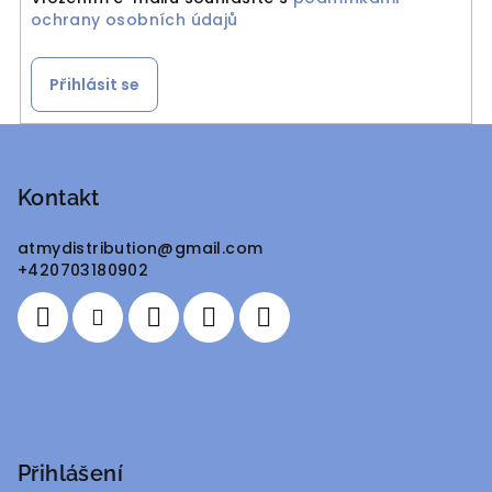
ochrany osobních údajů
Přihlásit se
Z
á
p
Kontakt
a
atmydistribution
@
gmail.com
t
+420703180902
í
Přihlášení