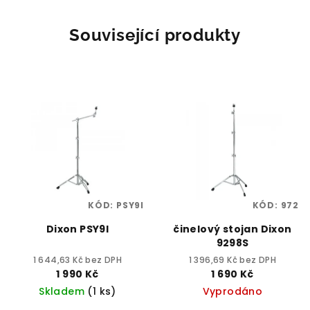
Související produkty
KÓD:
PSY9I
KÓD:
972
Dixon PSY9I
činelový stojan Dixon
9298S
1 644,63 Kč bez DPH
1 396,69 Kč bez DPH
1 990 Kč
1 690 Kč
Skladem
(1 ks)
Vyprodáno