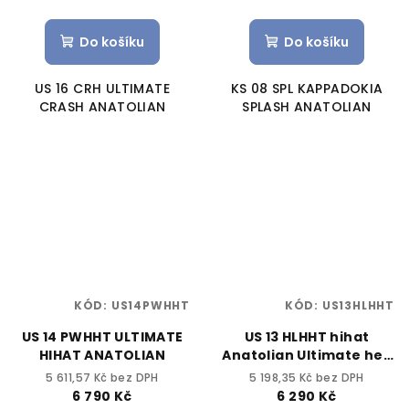
Do košíku
Do košíku
US 16 CRH ULTIMATE
KS 08 SPL KAPPADOKIA
CRASH ANATOLIAN
SPLASH ANATOLIAN
KÓD:
US14PWHHT
KÓD:
US13HLHHT
US 14 PWHHT ULTIMATE
US 13 HLHHT hihat
HIHAT ANATOLIAN
Anatolian Ultimate hell
13"
5 611,57 Kč bez DPH
5 198,35 Kč bez DPH
6 790 Kč
6 290 Kč