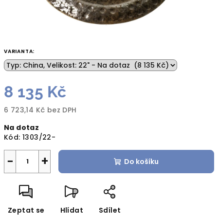
VARIANTA:
8 135 Kč
6 723,14 Kč bez DPH
Měrná
Na dotaz
cena:
Kód:
1303/22-
−
+
Do košíku
Zeptat se
Hlídat
Sdílet