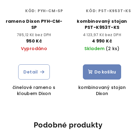
KÓD:
PYH-CM-SP
KÓD:
PST-K953T-KS
rameno Dixon PYH-CM-
kombinovaný stojan
SP
PST-K953T-KS
785,12 Kč bez DPH
4 123,97 Kč bez DPH
950 Kč
4 990 Kč
Vyprodáno
Skladem
(2 ks)
Detail
Do košíku
činelové rameno s
kombinovaný stojan
kloubem Dixon
Dixon
Podobné produkty