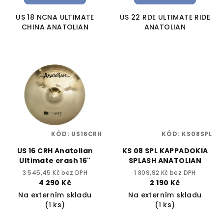
US 18 NCNA ULTIMATE
US 22 RDE ULTIMATE RIDE
CHINA ANATOLIAN
ANATOLIAN
KÓD:
US16CRH
KÓD:
KS08SPL
US 16 CRH Anatolian
KS 08 SPL KAPPADOKIA
Ultimate crash 16"
SPLASH ANATOLIAN
3 545,45 Kč bez DPH
1 809,92 Kč bez DPH
4 290 Kč
2 190 Kč
Na externím skladu
Na externím skladu
(1 ks)
(1 ks)