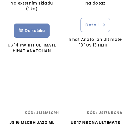
Na externím skladu
Na dotaz
(1 ks)
Detail
Do košíku
hihat Anatolian Ultimate
US 14 PWHHT ULTIMATE
13" US 13 HLHHT
HIHAT ANATOLIAN
KÓD:
JS16MLCRH
KÓD:
US17NBCNA
JS 16 MLCRH JAZZ ML
US 17 NBCNA ULTIMATE