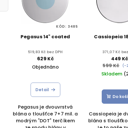
KÓD:
3485
Pegasus 14" coated
Cassiopeia 18
519,83 Kč bez DPH
371,07 Kč be
629 Kč
449 K
599 Kč
(–
Objednáno
Skladem
(
Detail
Do koš
Pegasus je dvouvrstvá
blána o tloušťce 7+7 mil. a
Cassiopeia je d
modrým "DOT" terčíkem
blána s tloušťko
ze spodu blány v
Je to naše z