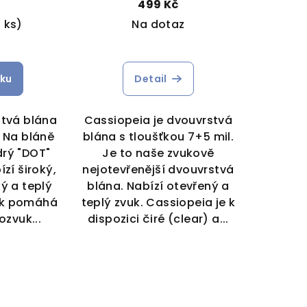
č
499 Kč
1 ks)
Na dotaz
Průměrné
hodnocení
íku
Detail
produktu
je
5,0
stvá blána
Cassiopeia je dvouvrstvá
z
. Na bláně
blána s tloušťkou 7+5 mil.
5
rý "DOT"
Je to naše zvukově
hvězdiček.
ízí široký,
nejotevřenější dvouvrstvá
ý a teplý
blána. Nabízí otevřený a
čík pomáhá
teplý zvuk. Cassiopeia je k
ozvuk...
dispozici čiré (clear) a...