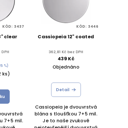
KÓD:
3437
KÓD:
3446
" clear
Cassiopeia 12" coated
z DPH
362,81 Kč bez DPH
č
439 Kč
25 %)
Objednáno
2 ks)
Detail
íku
Cassiopeia je dvouvrstvá
vouvrstvá
blána s tloušťkou 7+5 mil.
u 7+5 mil.
Je to naše zvukově
vukově
nejotevřenější dvouvrstvá