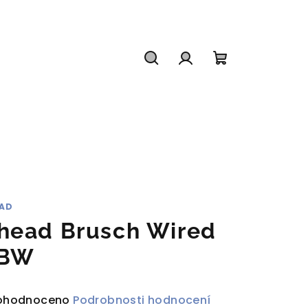
Hledat
Přihlášení
Nákupní
košík
AD
head Brusch Wired
BW
ůměrné
ohodnoceno
Podrobnosti hodnocení