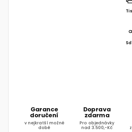
Ti
Sd
Garance
Doprava
doručení
zdarma
v nejkratší možné
Pro objednávky
době
nad 3.500,-Kč