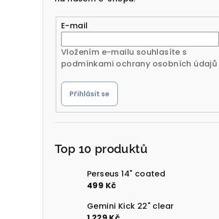
r
a
E-mail
n
Vložením e-mailu souhlasíte s
n
podmínkami ochrany osobních údajů
í
Přihlásit se
p
a
n
Top 10 produktů
e
l
Perseus 14" coated
499 Kč
Gemini Kick 22" clear
1 229 Kč