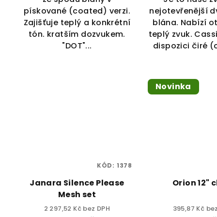
pískované (coated) verzi.
nejotevřenější 
Zajišťuje teplý a konkrétní
blána. Nabízí o
tón. kratším dozvukem.
teplý zvuk. Cass
"DOT"...
dispozici čiré (c
Novinka
KÓD:
1378
Janara Silence Please
Orion 12" 
Mesh set
2 297,52 Kč bez DPH
395,87 Kč be