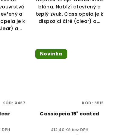
dvouvrstvá
blána. Nabízí otevřený a
tevřený a
teplý zvuk. Cassiopeia je k
iopeia je k
dispozici čiré (clear) a...
lear) a...
Novinka
KÓD:
3467
KÓD:
3515
clear
Cassiopeia 15" coated
z DPH
412,40 Kč bez DPH