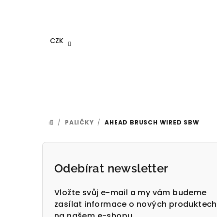
Přejít
na
obsah
CZK
/
PALIČKY
/
AHEAD BRUSCH WIRED SBW
DOMŮ
P
o
Odebírat newsletter
s
Vložte svůj e-mail a my vám budeme
t
zasílat informace o nových produktech
na našem e-shopu.