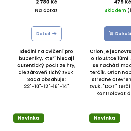
2 780 Kč
479 K
Na dotaz
Skladem
(
Detail
Do koš
Ideální na cvičení pro
Orion je jednovr
bubeníky, kteří hledají
o tloušťce 10mil
autentický pocit ze hry,
se nachází mod
ale zároveň tichý zvuk.
terčík. Orion nab
Sada obsahuje:
středně otevřen
22"-10"-12"-16"-14"
zvuk. "DOT" ter
kontrolovat d
Novinka
Novinka