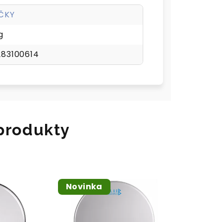
IČKY
g
283100614
 produkty
Novinka