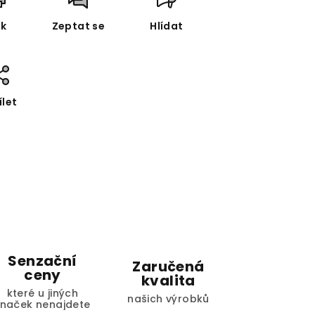
sk
Zeptat se
Hlídat
ílet
Senzační
Zaručená
ceny
kvalita
které u jiných
našich výrobků
značek nenajdete