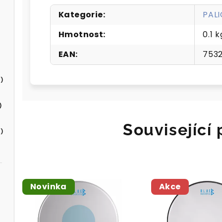
Kategorie
:
PAL
Hmotnost
:
0.1 k
EAN
:
753
)
)
Související
)
Novinka
Akce