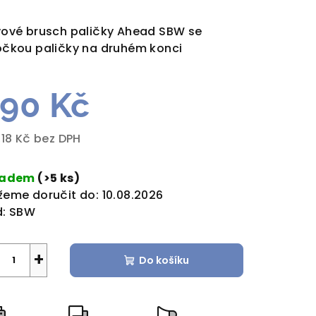
dnocení
duktu
ové brusch paličky Ahead SBW se
čkou paličky na druhém konci
90 Kč
zdiček.
,18 Kč bez DPH
rná
a:
ladem
(>5 ks)
eme doručit do:
10.08.2026
:
SBW
+
Do košíku