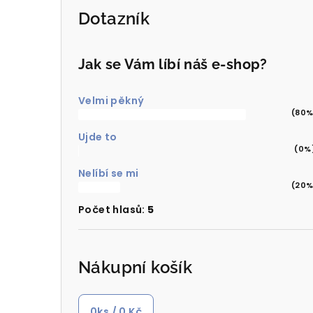
Dotazník
Jak se Vám líbí náš e-shop?
Velmi pěkný
(80%
Ujde to
(0%
Nelíbí se mi
(20%
Počet hlasů:
5
Nákupní košík
0
ks /
0 Kč