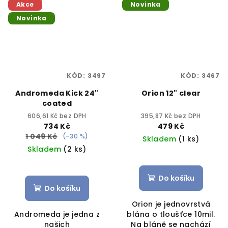
Akce
Novinka
Novinka
KÓD:
3497
KÓD:
3467
Andromeda Kick 24"
Orion 12" clear
coated
606,61 Kč bez DPH
395,87 Kč bez DPH
734 Kč
479 Kč
1 049 Kč
(–30 %)
Skladem
(1 ks)
Skladem
(2 ks)
Do košíku
Do košíku
Orion je jednovrstvá
Andromeda je jedna z
blána o tloušťce 10mil.
našich
Na bláně se nachází