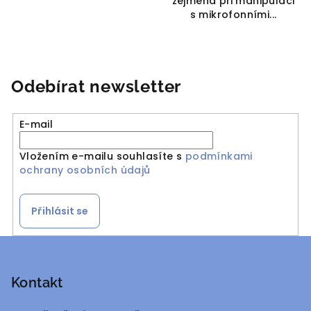
zejména při manipulaci
s mikrofonními...
Odebírat newsletter
E-mail
Vložením e-mailu souhlasíte s
podmínkami
ochrany osobních údajů
Přihlásit se
Z
á
p
Kontakt
a