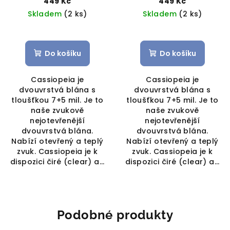
449 Kč
449 Kč
Skladem
(2 ks)
Skladem
(2 ks)
Do košíku
Do košíku
Cassiopeia je
Cassiopeia je
dvouvrstvá blána s
dvouvrstvá blána s
tloušťkou 7+5 mil. Je to
tloušťkou 7+5 mil. Je to
naše zvukově
naše zvukově
nejotevřenější
nejotevřenější
dvouvrstvá blána.
dvouvrstvá blána.
Nabízí otevřený a teplý
Nabízí otevřený a teplý
zvuk. Cassiopeia je k
zvuk. Cassiopeia je k
dispozici čiré (clear) a...
dispozici čiré (clear) a...
Podobné produkty