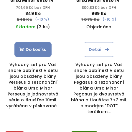
Ursa Minor Reso 14"
Ursa Minor Reso 14"
701,65 Kč bez DPH
800,83 Kč bez DPH
849 Kč
969 Kč
949 Kč
1 079 Kč
(–10 %)
(–10 %)
Skladem
(3 ks)
Objednáno
Do košíku
Detail
Výhodný set pro Váš
Výhodný set pro Váš
snare bubínek! V setu
snare bubínek! V setu
jsou obsaženy blány
jsou obsaženy blány
Perseus a rezonanční
Pegasus a rezonanční
blána Ursa Minor
blána Ursa Minor
Perseus je jednovrstvá
Pegasus je dvouvrstvá
série o tloušťce 10mil.
blána o tloušťce 7+7 mil.
vyráběna v pískované...
a modrým "DOT"
terčíkem...