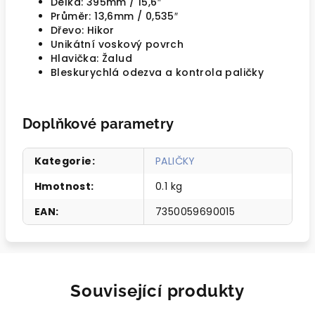
Délka:
395mm / 15,6″
Průměr:
13,6mm / 0,535″
Dřevo: Hikor
Unikátní voskový povrch
Hlavička: Žalud
Bleskurychlá odezva a kontrola paličky
Doplňkové parametry
Kategorie
:
PALIČKY
Hmotnost
:
0.1 kg
EAN
:
7350059690015
Související produkty