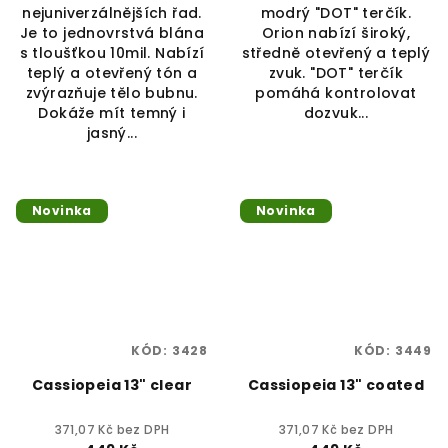
nejuniverzálnějších řad.
modrý "DOT" terčík.
Je to jednovrstvá blána
Orion nabízí široký,
s tloušťkou 10mil. Nabízí
středně otevřený a teplý
teplý a otevřený tón a
zvuk. "DOT" terčík
zvýrazňuje tělo bubnu.
pomáhá kontrolovat
Dokáže mít temný i
dozvuk...
jasný...
Novinka
Novinka
KÓD:
3428
KÓD:
3449
Cassiopeia 13" clear
Cassiopeia 13" coated
371,07 Kč bez DPH
371,07 Kč bez DPH