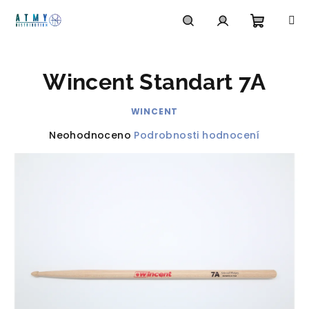
Přejít
na
obsah
Nákupn
Hledat
Přihlášení
Wincent Standart 7A
košík
WINCENT
Průměrné
Neohodnoceno
Podrobnosti hodnocení
hodnocení
produktu
je
0,0
z
5
hvězdiček.