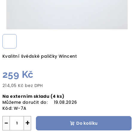
Kvalitní švédské paličky Wincent
259 Kč
214,05 Kč bez DPH
Měrná
Na externím skladu
(4 ks)
cena:
Můžeme doručit do:
19.08.2026
Kód:
W-7A
−
+
Do košíku