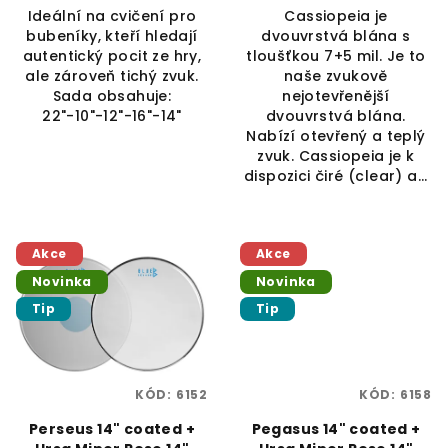
Ideální na cvičení pro
Cassiopeia je
bubeníky, kteří hledají
dvouvrstvá blána s
autentický pocit ze hry,
tloušťkou 7+5 mil. Je to
ale zároveň tichý zvuk.
naše zvukově
Sada obsahuje:
nejotevřenější
22"-10"-12"-16"-14"
dvouvrstvá blána.
Nabízí otevřený a teplý
zvuk. Cassiopeia je k
dispozici čiré (clear) a...
Akce
Akce
Novinka
Novinka
Tip
Tip
KÓD:
6152
KÓD:
6158
Perseus 14" coated +
Pegasus 14" coated +