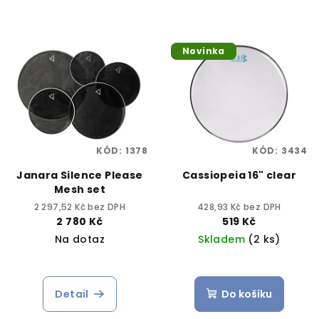
Novinka
KÓD:
1378
KÓD:
3434
Janara Silence Please
Cassiopeia 16" clear
Mesh set
2 297,52 Kč bez DPH
428,93 Kč bez DPH
2 780 Kč
519 Kč
Na dotaz
Skladem
(2 ks)
Detail
Do košíku