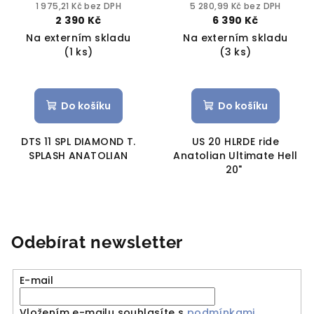
20"
1 975,21 Kč bez DPH
5 280,99 Kč bez DPH
2 390 Kč
6 390 Kč
Na externím skladu
Na externím skladu
(1 ks)
(3 ks)
Do košíku
Do košíku
DTS 11 SPL DIAMOND T.
US 20 HLRDE ride
SPLASH ANATOLIAN
Anatolian Ultimate Hell
20"
Odebírat newsletter
E-mail
Vložením e-mailu souhlasíte s
podmínkami