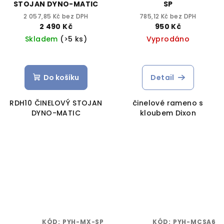
STOJAN DYNO-MATIC
SP
2 057,85 Kč bez DPH
785,12 Kč bez DPH
2 490 Kč
950 Kč
Skladem
(>5 ks)
Vyprodáno
Do košíku
Detail
RDH10 ČINELOVÝ STOJAN
činelové rameno s
DYNO-MATIC
kloubem Dixon
KÓD:
PYH-MX-SP
KÓD:
PYH-MCSA6