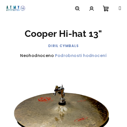
Přejít
na
obsah
Nákupn
Hledat
Přihlášení
Cooper Hi-hat 13"
košík
DIRIL CYMBALS
Průměrné
Neohodnoceno
Podrobnosti hodnocení
hodnocení
produktu
je
0,0
z
5
hvězdiček.