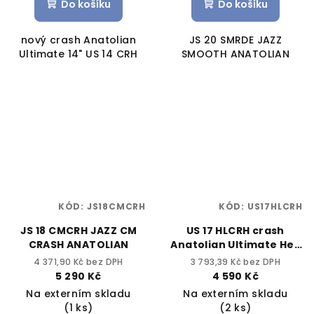
Do košíku
Do košíku
nový crash Anatolian
JS 20 SMRDE JAZZ
Ultimate 14" US 14 CRH
SMOOTH ANATOLIAN
KÓD:
JS18CMCRH
KÓD:
US17HLCRH
JS 18 CMCRH JAZZ CM
US 17 HLCRH crash
CRASH ANATOLIAN
Anatolian Ultimate Hell
17"
4 371,90 Kč bez DPH
3 793,39 Kč bez DPH
5 290 Kč
4 590 Kč
Na externím skladu
Na externím skladu
(1 ks)
(2 ks)