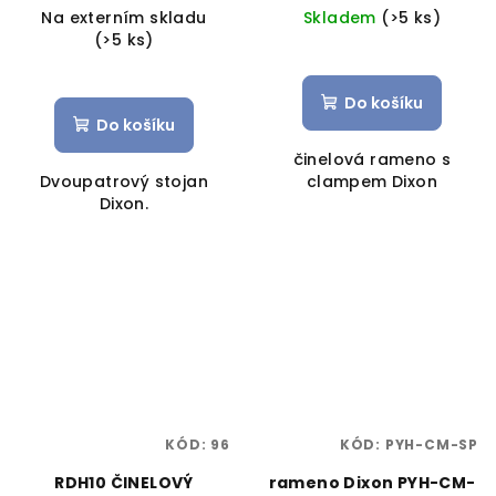
Na externím skladu
Skladem
(>5 ks)
(>5 ks)
Do košíku
Do košíku
činelová rameno s
Dvoupatrový stojan
clampem Dixon
Dixon.
KÓD:
96
KÓD:
PYH-CM-SP
RDH10 ČINELOVÝ
rameno Dixon PYH-CM-