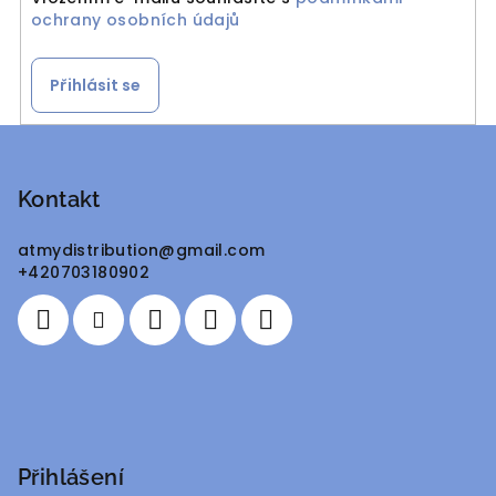
ochrany osobních údajů
Přihlásit se
Z
á
p
Kontakt
a
atmydistribution
@
gmail.com
t
+420703180902
í
Přihlášení