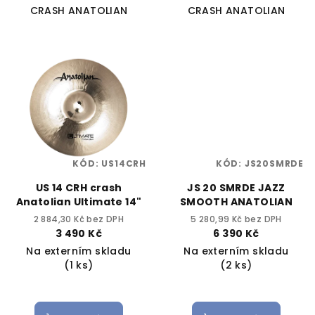
CRASH ANATOLIAN
CRASH ANATOLIAN
KÓD:
US14CRH
KÓD:
JS20SMRDE
US 14 CRH crash
JS 20 SMRDE JAZZ
Anatolian Ultimate 14"
SMOOTH ANATOLIAN
2 884,30 Kč bez DPH
5 280,99 Kč bez DPH
3 490 Kč
6 390 Kč
Na externím skladu
Na externím skladu
(1 ks)
(2 ks)