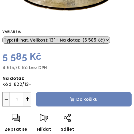
VARIANTA:
5 585 Kč
4 615,70 Kč bez DPH
Měrná
Na dotaz
cena:
Kód:
622/13-
−
+
Do košíku
Zeptat se
Hlídat
Sdílet