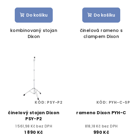
Do košíku
Do košíku
kombinovaný stojan
činelová rameno s
Dixon
clampem Dixon
KÓD:
PSY-P2
KÓD:
PYH-C-SP
činelový stojan Dixon
rameno Dixon PYH-C
PSY-P2
1 561,98 Kč bez DPH
818,18 Kč bez DPH
1 890 Kč
990 Kč