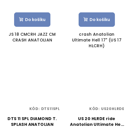
Do košíku
Do košíku
JS 18 CMCRH JAZZ CM
crash Anatolian
CRASH ANATOLIAN
Ultimate Hell 17" (US 17
HLCRH)
KÓD:
DTS11SPL
KÓD:
US20HLRDE
DTS 11 SPL DIAMOND T.
US 20 HLRDE ride
SPLASH ANATOLIAN
Anatolian Ultimate Hell