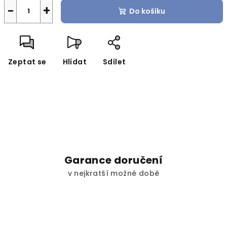
−
+
Do košíku
Zeptat se
Hlídat
Sdílet
Garance doručení
v nejkratší možné době