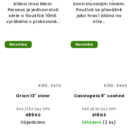
blána Ursa Minor
kontrolovaným tónem.
Perseus je jednovrstvá
Používá se převážně
série o tloušťce 10mil.
jako hrací blána na
vyráběna v pískované...
níže...
Novinka
Novinka
KÓD:
3470
KÓD:
3440
Orion 13" clear
Cassiopeia 8" coated
404,13 Kč bez DPH
346,28 Kč bez DPH
489 Kč
419 Kč
Objednáno
Skladem
(2 ks)