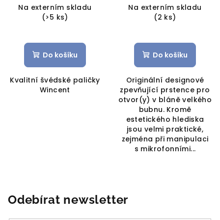
Na externím skladu
Na externím skladu
(>5 ks)
(2 ks)
Do košíku
Do košíku
Kvalitní švédské paličky
Originální designové
Wincent
zpevňující prstence pro
otvor(y) v bláně velkého
bubnu. Kromě
estetického hlediska
jsou velmi praktické,
zejména při manipulaci
s mikrofonními...
Odebírat newsletter