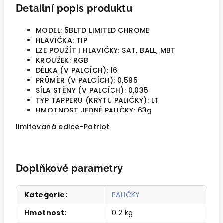
Detailní popis produktu
MODEL: 5BLTD LIMITED CHROME
HLAVIČKA: TIP
LZE POUŽÍT I HLAVIČKY: SAT, BALL, MBT
KROUŽEK: RGB
DÉLKA (V PALCÍCH): 16
PRŮMĚR (V PALCÍCH): 0,595
SÍLA STĚNY (V PALCÍCH): 0,035
TYP TAPPERU (KRYTU PALIČKY): LT
HMOTNOST JEDNÉ PALIČKY: 63g
limitovaná edice-Patriot
Doplňkové parametry
Kategorie
:
PALIČKY
Hmotnost
:
0.2 kg