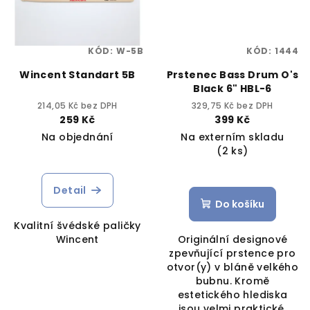
KÓD:
W-5B
KÓD:
1444
Wincent Standart 5B
Prstenec Bass Drum O's
Black 6" HBL-6
214,05 Kč bez DPH
329,75 Kč bez DPH
259 Kč
399 Kč
Na objednání
Na externím skladu
(2 ks)
Detail
Do košíku
Kvalitní švédské paličky
Wincent
Originální designové
zpevňující prstence pro
otvor(y) v bláně velkého
bubnu. Kromě
estetického hlediska
jsou velmi praktické,