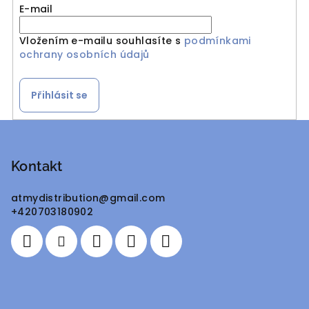
E-mail
Vložením e-mailu souhlasíte s
podmínkami
ochrany osobních údajů
Přihlásit se
Z
á
p
Kontakt
a
atmydistribution
@
gmail.com
t
+420703180902
í