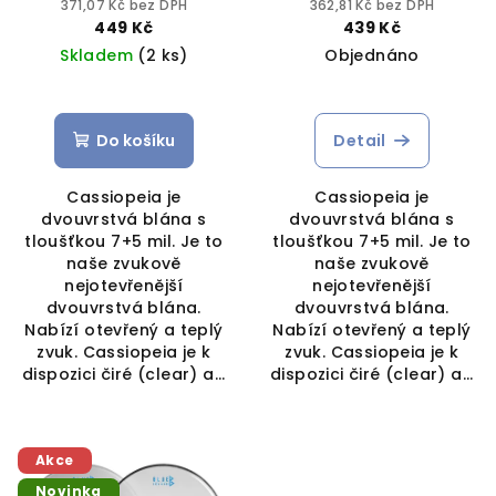
371,07 Kč bez DPH
362,81 Kč bez DPH
449 Kč
439 Kč
Skladem
(2 ks)
Objednáno
Do košíku
Detail
Cassiopeia je
Cassiopeia je
dvouvrstvá blána s
dvouvrstvá blána s
tloušťkou 7+5 mil. Je to
tloušťkou 7+5 mil. Je to
naše zvukově
naše zvukově
nejotevřenější
nejotevřenější
dvouvrstvá blána.
dvouvrstvá blána.
Nabízí otevřený a teplý
Nabízí otevřený a teplý
zvuk. Cassiopeia je k
zvuk. Cassiopeia je k
dispozici čiré (clear) a...
dispozici čiré (clear) a...
Akce
Novinka