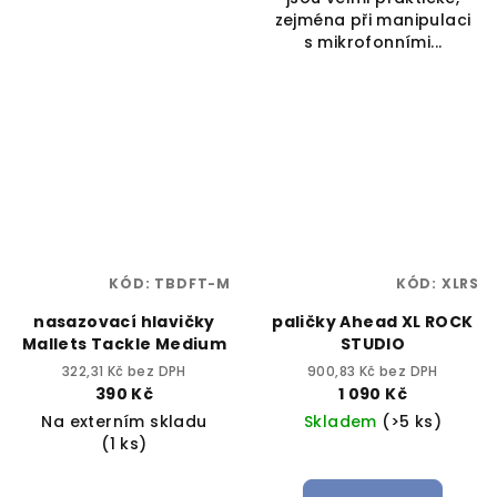
zejména při manipulaci
s mikrofonními...
KÓD:
TBDFT-M
KÓD:
XLRS
nasazovací hlavičky
paličky Ahead XL ROCK
Mallets Tackle Medium
STUDIO
322,31 Kč bez DPH
900,83 Kč bez DPH
390 Kč
1 090 Kč
Na externím skladu
Skladem
(>5 ks)
(1 ks)