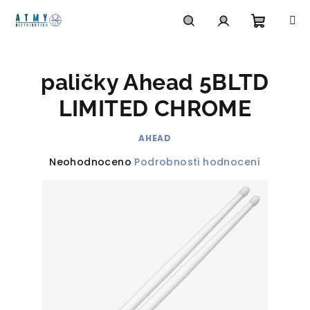
Přejít
na
obsah
Nákupn
Hledat
Přihlášení
paličky Ahead 5BLTD
košík
LIMITED CHROME
AHEAD
Průměrné
Neohodnoceno
Podrobnosti hodnocení
hodnocení
produktu
je
0,0
z
5
hvězdiček.