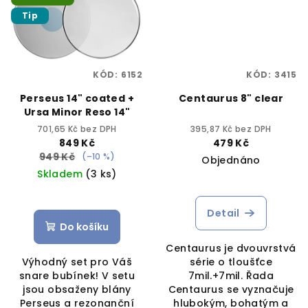
Tip
KÓD:
6152
KÓD:
3415
Perseus 14" coated +
Centaurus 8" clear
Ursa Minor Reso 14"
701,65 Kč bez DPH
395,87 Kč bez DPH
849 Kč
479 Kč
949 Kč
(–10 %)
Objednáno
Skladem
(3 ks)
Detail
Do košíku
Centaurus je dvouvrstvá
Výhodný set pro Váš
série o tloušťce
snare bubínek! V setu
7mil.+7mil. Řada
jsou obsaženy blány
Centaurus se vyznačuje
Perseus a rezonanční
hlubokým, bohatým a