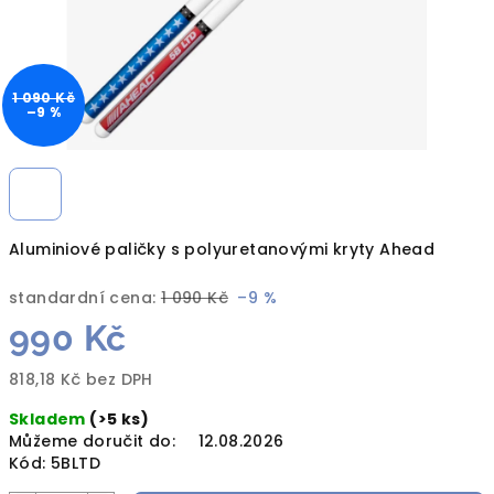
1 090 Kč
–9 %
Aluminiové paličky s polyuretanovými kryty Ahead
standardní cena:
1 090 Kč
–9 %
990 Kč
818,18 Kč bez DPH
Měrná
Skladem
(>5 ks)
cena:
Můžeme doručit do:
12.08.2026
Kód:
5BLTD