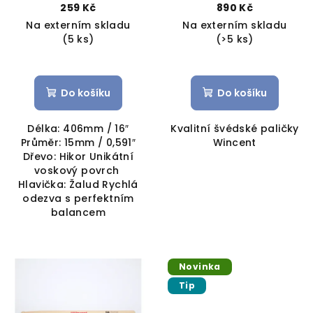
259 Kč
890 Kč
Na externím skladu
Na externím skladu
(5 ks)
(>5 ks)
Do košíku
Do košíku
Délka: 406mm / 16″
Kvalitní švédské paličky
Průměr: 15mm / 0,591″
Wincent
Dřevo: Hikor Unikátní
voskový povrch
Hlavička: Žalud Rychlá
odezva s perfektním
balancem
Novinka
Tip