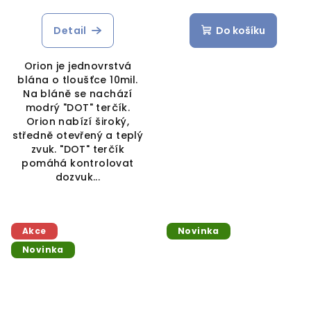
Detail
Do košíku
Orion je jednovrstvá
blána o tloušťce 10mil.
Na bláně se nachází
modrý "DOT" terčík.
Orion nabízí široký,
středně otevřený a teplý
zvuk. "DOT" terčík
pomáhá kontrolovat
dozvuk...
Akce
Novinka
Novinka