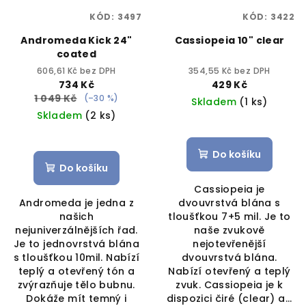
KÓD:
3497
KÓD:
3422
Andromeda Kick 24"
Cassiopeia 10" clear
coated
606,61 Kč bez DPH
354,55 Kč bez DPH
734 Kč
429 Kč
1 049 Kč
(–30 %)
Skladem
(1 ks)
Skladem
(2 ks)
Do košíku
Do košíku
Cassiopeia je
Andromeda je jedna z
dvouvrstvá blána s
našich
tloušťkou 7+5 mil. Je to
nejuniverzálnějších řad.
naše zvukově
Je to jednovrstvá blána
nejotevřenější
s tloušťkou 10mil. Nabízí
dvouvrstvá blána.
teplý a otevřený tón a
Nabízí otevřený a teplý
zvýrazňuje tělo bubnu.
zvuk. Cassiopeia je k
Dokáže mít temný i
dispozici čiré (clear) a...