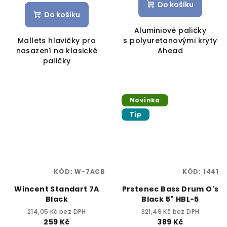
Do košíku
Do košíku
Aluminiové paličky
Mallets hlavičky pro
s polyuretanovými kryty
nasazení na klasické
Ahead
paličky
Novinka
Tip
KÓD:
W-7ACB
KÓD:
1441
Wincent Standart 7A
Prstenec Bass Drum O's
Black
Black 5" HBL-5
214,05 Kč bez DPH
321,49 Kč bez DPH
259 Kč
389 Kč