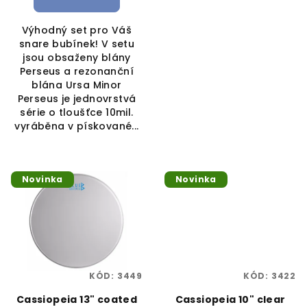
Výhodný set pro Váš
snare bubínek! V setu
jsou obsaženy blány
Perseus a rezonanční
blána Ursa Minor
Perseus je jednovrstvá
série o tloušťce 10mil.
vyráběna v pískované...
Novinka
Novinka
KÓD:
3449
KÓD:
3422
Cassiopeia 13" coated
Cassiopeia 10" clear