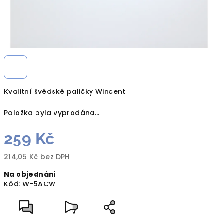
Kvalitní švédské paličky Wincent
Položka byla vyprodána…
259 Kč
214,05 Kč bez DPH
Měrná
Na objednání
cena:
Kód:
W-5ACW