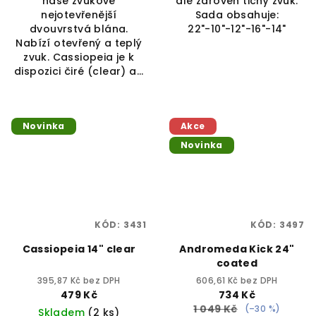
naše zvukově
ale zároveň tichý zvuk.
nejotevřenější
Sada obsahuje:
dvouvrstvá blána.
22"-10"-12"-16"-14"
Nabízí otevřený a teplý
zvuk. Cassiopeia je k
dispozici čiré (clear) a...
Novinka
Akce
Novinka
KÓD:
3431
KÓD:
3497
Cassiopeia 14" clear
Andromeda Kick 24"
coated
395,87 Kč bez DPH
606,61 Kč bez DPH
479 Kč
734 Kč
1 049 Kč
(–30 %)
Skladem
(2 ks)