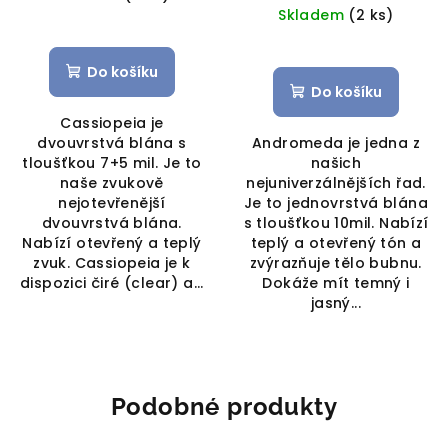
Skladem
(2 ks)
Do košíku
Do košíku
Cassiopeia je
dvouvrstvá blána s
Andromeda je jedna z
tloušťkou 7+5 mil. Je to
našich
naše zvukově
nejuniverzálnějších řad.
nejotevřenější
Je to jednovrstvá blána
dvouvrstvá blána.
s tloušťkou 10mil. Nabízí
Nabízí otevřený a teplý
teplý a otevřený tón a
zvuk. Cassiopeia je k
zvýrazňuje tělo bubnu.
dispozici čiré (clear) a...
Dokáže mít temný i
jasný...
Podobné produkty