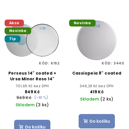
Akce
Novinka
Novinka
Tip
KÓD:
6152
KÓD:
3440
Perseus 14" coated +
Cassiopeia 8" coated
Ursa Minor Reso 14"
701,65 Kč bez DPH
346,28 Kč bez DPH
849 Kč
419 Kč
949 Kč
(–10 %)
Skladem
(2 ks)
Skladem
(3 ks)
Do košíku
Do košíku