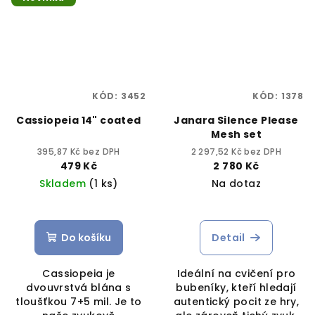
KÓD:
3452
KÓD:
1378
Cassiopeia 14" coated
Janara Silence Please
Mesh set
395,87 Kč bez DPH
2 297,52 Kč bez DPH
479 Kč
2 780 Kč
Skladem
(1 ks)
Na dotaz
Do košíku
Detail
Cassiopeia je
Ideální na cvičení pro
dvouvrstvá blána s
bubeníky, kteří hledají
tloušťkou 7+5 mil. Je to
autentický pocit ze hry,