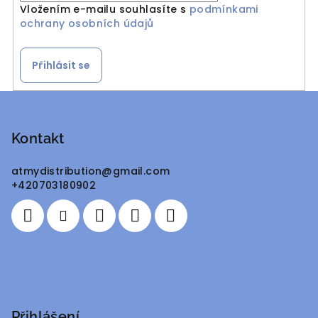
Vložením e-mailu souhlasíte s
podmínkami
ochrany osobních údajů
Přihlásit se
Z
á
p
Kontakt
a
atmydistribution
@
gmail.com
t
+420703180902
í
Přihlášení