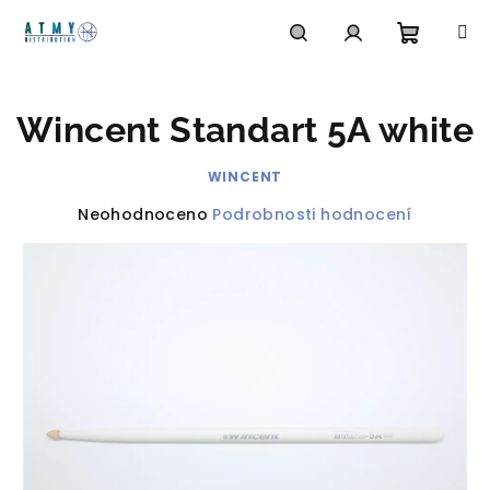
Přejít
na
obsah
Nákupn
Hledat
Přihlášení
Wincent Standart 5A white
košík
WINCENT
Průměrné
Neohodnoceno
Podrobnosti hodnocení
hodnocení
produktu
je
0,0
z
5
hvězdiček.