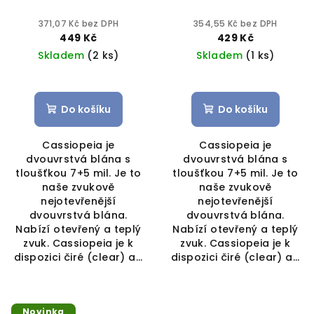
371,07 Kč bez DPH
354,55 Kč bez DPH
449 Kč
429 Kč
Skladem
(2 ks)
Skladem
(1 ks)
Do košíku
Do košíku
Cassiopeia je
Cassiopeia je
dvouvrstvá blána s
dvouvrstvá blána s
tloušťkou 7+5 mil. Je to
tloušťkou 7+5 mil. Je to
naše zvukově
naše zvukově
nejotevřenější
nejotevřenější
dvouvrstvá blána.
dvouvrstvá blána.
Nabízí otevřený a teplý
Nabízí otevřený a teplý
zvuk. Cassiopeia je k
zvuk. Cassiopeia je k
dispozici čiré (clear) a...
dispozici čiré (clear) a...
Novinka