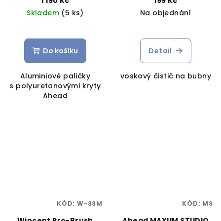
1 190 Kč
199 Kč
Skladem
(5 ks)
Na objednání
Do košíku
Detail
Aluminiové paličky
voskový čistič na bubny
s polyuretanovými kryty
Ahead
KÓD:
W-33M
KÓD:
MS
Wincent Pro-Brush
Ahead MAXUM STUDIO