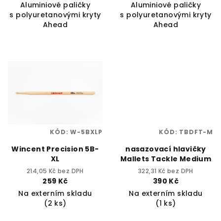
Aluminiové paličky
Aluminiové paličky
s polyuretanovými kryty
s polyuretanovými kryty
Ahead
Ahead
KÓD:
W-5BXLP
KÓD:
TBDFT-M
Wincent Precision 5B-
nasazovací hlavičky
XL
Mallets Tackle Medium
214,05 Kč bez DPH
322,31 Kč bez DPH
259 Kč
390 Kč
Na externím skladu
Na externím skladu
(2 ks)
(1 ks)