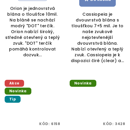
Orion je jednovrstvá
blána o tloušťce 10mil.
Cassiopeia je
Na bláně se nachází
dvouvrstvá blána s
modrý "DOT" terčík.
tloušťkou 7+5 mil. Je to
Orion nabízí široký,
naše zvukově
středně otevřený a teplý
nejotevřenější
zvuk. "DOT" terčík
dvouvrstvá blána.
pomáhá kontrolovat
Nabízí otevřený a teplý
dozvuk...
zvuk. Cassiopeia je k
dispozici čiré (clear) a...
Akce
Novinka
Novinka
Tip
KÓD:
6158
KÓD:
3428