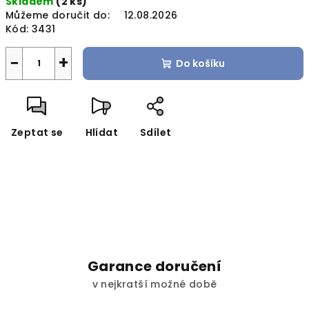
Skladem
(2 ks)
cena:
Můžeme doručit do:
12.08.2026
Kód:
3431
−
+
Do košíku
Zeptat se
Hlídat
Sdílet
Garance doručení
v nejkratší možné době