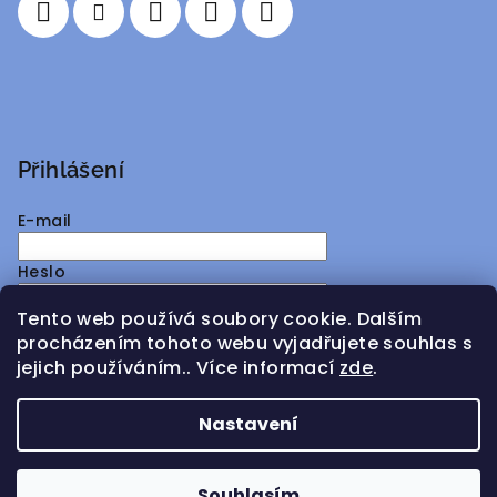
Přihlášení
E-mail
Heslo
Tento web používá soubory cookie. Dalším
Přihlásit se
procházením tohoto webu vyjadřujete souhlas s
jejich používáním.. Více informací
zde
.
Nová registrace
Zapomenuté heslo
Nastavení
Copyright 2026
ATMY Distribution
. Všechna práva
vyhrazena.
Souhlasím