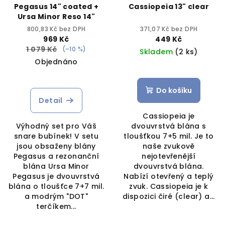
Pegasus 14" coated +
Cassiopeia 13" clear
Ursa Minor Reso 14"
800,83 Kč bez DPH
371,07 Kč bez DPH
969 Kč
449 Kč
1 079 Kč
(–10 %)
Skladem
(2 ks)
Objednáno
Do košíku
Detail
Cassiopeia je
Výhodný set pro Váš
dvouvrstvá blána s
snare bubínek! V setu
tloušťkou 7+5 mil. Je to
jsou obsaženy blány
naše zvukově
Pegasus a rezonanční
nejotevřenější
blána Ursa Minor
dvouvrstvá blána.
Pegasus je dvouvrstvá
Nabízí otevřený a teplý
blána o tloušťce 7+7 mil.
zvuk. Cassiopeia je k
a modrým "DOT"
dispozici čiré (clear) a...
terčíkem...