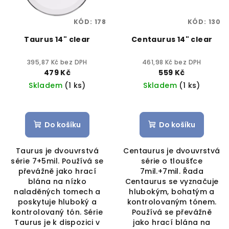
KÓD:
178
KÓD:
130
Taurus 14" clear
Centaurus 14" clear
395,87 Kč bez DPH
461,98 Kč bez DPH
479 Kč
559 Kč
Skladem
(1 ks)
Skladem
(1 ks)
Průměrné
hodnocení
produktu
Do košíku
Do košíku
je
5,0
Taurus je dvouvrstvá
Centaurus je dvouvrstvá
z
série 7+5mil. Používá se
série o tloušťce
5
převážně jako hrací
7mil.+7mil. Řada
hvězdiček.
blána na nízko
Centaurus se vyznačuje
naladěných tomech a
hlubokým, bohatým a
poskytuje hluboký a
kontrolovaným tónem.
kontrolovaný tón. Série
Používá se převážně
Taurus je k dispozici v
jako hrací blána na