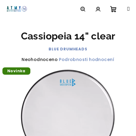
Přejít
na
obsah
Nákupn
Hledat
Přihlášení
Cassiopeia 14" clear
košík
BLUE DRUMHEADS
Průměrné
Neohodnoceno
Podrobnosti hodnocení
hodnocení
Novinka
produktu
je
0,0
z
5
hvězdiček.