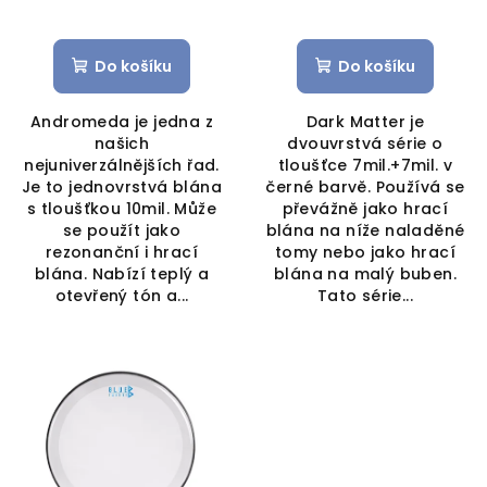
Do košíku
Do košíku
Andromeda je jedna z
Dark Matter je
našich
dvouvrstvá série o
nejuniverzálnějších řad.
tloušťce 7mil.+7mil. v
Je to jednovrstvá blána
černé barvě. Používá se
s tloušťkou 10mil. Může
převážně jako hrací
se použít jako
blána na níže naladěné
rezonanční i hrací
tomy nebo jako hrací
blána. Nabízí teplý a
blána na malý buben.
otevřený tón a...
Tato série...