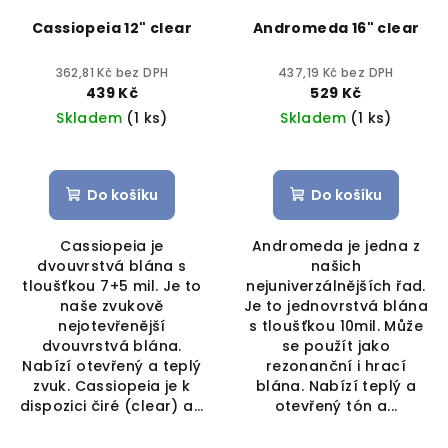
Cassiopeia 12" clear
Andromeda 16" clear
362,81 Kč bez DPH
437,19 Kč bez DPH
439 Kč
529 Kč
Skladem
(1 ks)
Skladem
(1 ks)
Do košíku
Do košíku
Cassiopeia je
Andromeda je jedna z
dvouvrstvá blána s
našich
tloušťkou 7+5 mil. Je to
nejuniverzálnějších řad.
naše zvukově
Je to jednovrstvá blána
nejotevřenější
s tloušťkou 10mil. Může
dvouvrstvá blána.
se použít jako
Nabízí otevřený a teplý
rezonanční i hrací
zvuk. Cassiopeia je k
blána. Nabízí teplý a
dispozici čiré (clear) a...
otevřený tón a...