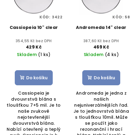
KÓD:
3422
KÓD:
58
Cassiopeia 10" clear
Andromeda 14" clear
354,55 Kč bez DPH
387,60 Kč bez DPH
429 Kč
469 Kč
Skladem
(1 ks)
Skladem
(4 ks)
Do košíku
Do košíku
Cassiopeia je
Andromeda je jedna z
dvouvrstvá blána s
našich
tloušťkou 7+5 mil. Je to
nejuniverzálnějších řad.
naše zvukově
Je to jednovrstvá blána
nejotevřenější
s tloušťkou 10mil. Může
dvouvrstvá blána.
se použít jako
Nabízí otevřený a teplý
rezonanční i hrací