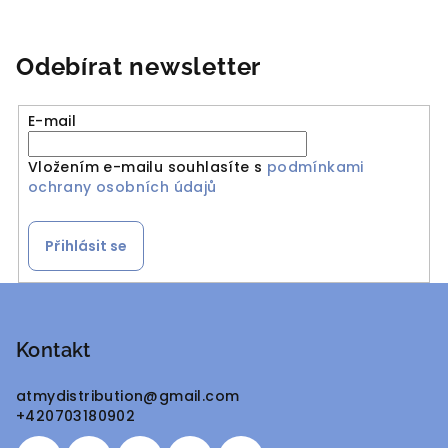
Odebírat newsletter
E-mail
Vložením e-mailu souhlasíte s
podmínkami
ochrany osobních údajů
Přihlásit se
Z
á
p
Kontakt
a
atmydistribution
@
gmail.com
t
+420703180902
í