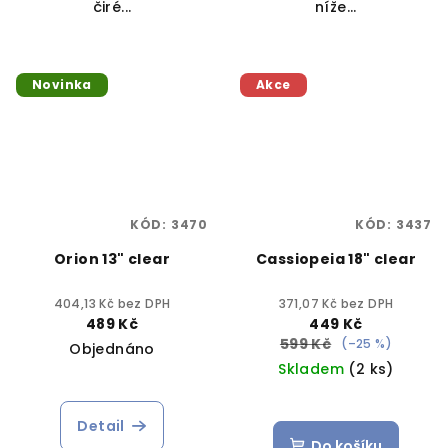
čiré...
níže...
Novinka
Akce
KÓD:
3470
KÓD:
3437
Orion 13" clear
Cassiopeia 18" clear
404,13 Kč bez DPH
371,07 Kč bez DPH
489 Kč
449 Kč
599 Kč
(–25 %)
Objednáno
Skladem
(2 ks)
Detail
Do košíku