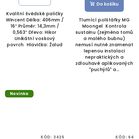
Do košíku
Kvalitní švédské paličky
Wincent Délka: 406mm /
Tlumící polštářky MG
16″ Průměr: 14,3mm /
Moongel Kontrola
0,563″ Dřevo: Hikor
sustainu (zejména tomů
Unikátní voskový
a malého bubnu)
povrch Hlavička: Žalud
nemusí nutně znamenat
lepenou instalaci
nepraktických a
zdlouhavě aplikovaných
"puchýřů" a...
Novinka
KÓD:
3425
KÓD:
64