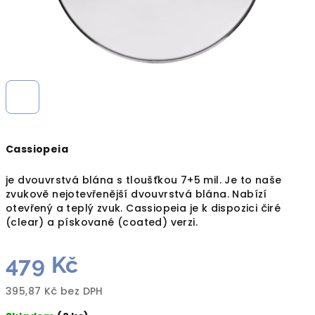
Cassiopeia
je dvouvrstvá blána s tloušťkou 7+5 mil. Je to naše
zvukově nejotevřenější dvouvrstvá blána. Nabízí
otevřený a teplý zvuk. Cassiopeia je k dispozici čiré
(clear) a pískované (coated) verzi.
479 Kč
395,87 Kč bez DPH
Měrná