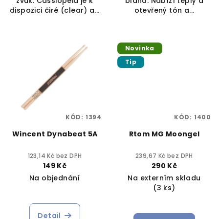
zvuk. Cassiopeia je k
blána. Nabízí teplý a
dispozici čiré (clear) a...
otevřený tón a...
Novinka
Tip
KÓD:
1394
KÓD:
1400
Wincent Dynabeat 5A
Rtom MG Moongel
123,14 Kč bez DPH
239,67 Kč bez DPH
149 Kč
290 Kč
Na objednání
Na externím skladu
(3 ks)
Detail