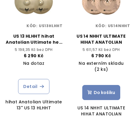
KÓD:
US13HLHHT
KÓD:
US14NHHT
US 13 HLHHT hihat
US 14 NHHT ULTIMATE
Anatolian Ultimate hell
HIHAT ANATOLIAN
13"
5 198,35 Kč bez DPH
5 611,57 Kč bez DPH
6 290 Kč
6 790 Kč
Na dotaz
Na externím skladu
(2 ks)
Detail
Do košíku
hihat Anatolian Ultimate
13" US 13 HLHHT
US 14 NHHT ULTIMATE
HIHAT ANATOLIAN