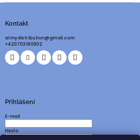
Z
á
p
Kontakt
a
atmydistribution
@
gmail.com
t
+420703180902
í
Přihlášení
E-mail
Heslo