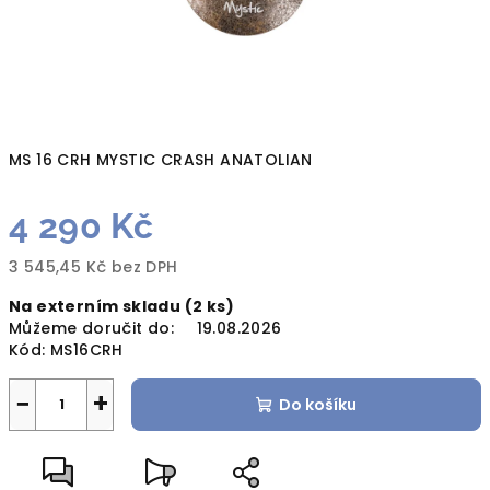
MS 16 CRH MYSTIC CRASH ANATOLIAN
4 290 Kč
3 545,45 Kč bez DPH
Měrná
Na externím skladu
(2 ks)
cena:
Můžeme doručit do:
19.08.2026
Kód:
MS16CRH
−
+
Do košíku