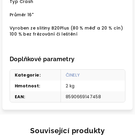
Typ Crash
Průměr 16"
Vyroben ze slitiny B20Plus (80 % měď a 20 % cín)
100 % bez frézování či leštění
Doplňkové parametry
Kategorie
:
ČINELY
Hmotnost
:
2 kg
EAN
:
8590669147458
Související produkty