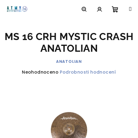
Přejít
na
obsah
Nákupn
Hledat
Přihlášení
MS 16 CRH MYSTIC CRASH
košík
ANATOLIAN
ANATOLIAN
Průměrné
Neohodnoceno
Podrobnosti hodnocení
hodnocení
produktu
je
0,0
z
5
hvězdiček.