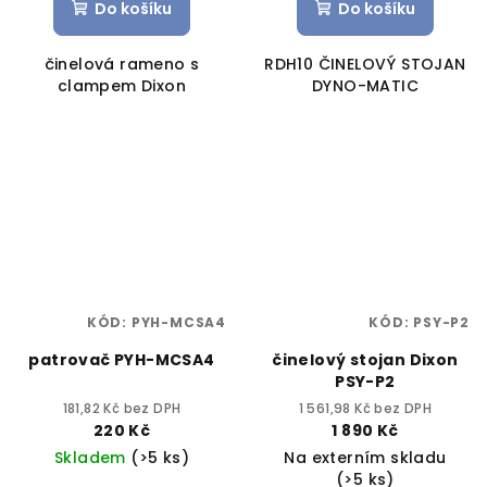
Do košíku
Do košíku
činelová rameno s
RDH10 ČINELOVÝ STOJAN
clampem Dixon
DYNO-MATIC
KÓD:
PYH-MCSA4
KÓD:
PSY-P2
patrovač PYH-MCSA4
činelový stojan Dixon
PSY-P2
181,82 Kč bez DPH
1 561,98 Kč bez DPH
220 Kč
1 890 Kč
Skladem
(>5 ks)
Na externím skladu
(>5 ks)