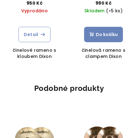
950 Kč
990 Kč
Vyprodáno
Skladem
(>5 ks)
Detail
Do košíku
činelové rameno s
činelová rameno s
kloubem Dixon
clampem Dixon
Podobné produkty