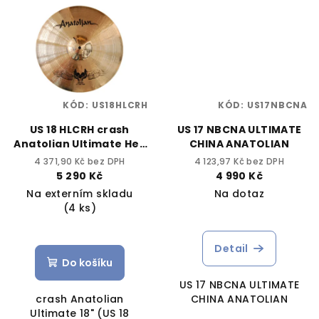
KÓD:
US18HLCRH
KÓD:
US17NBCNA
US 18 HLCRH crash
US 17 NBCNA ULTIMATE
Anatolian Ultimate Hell
CHINA ANATOLIAN
18"
4 371,90 Kč bez DPH
4 123,97 Kč bez DPH
5 290 Kč
4 990 Kč
Na externím skladu
Na dotaz
(4 ks)
Detail
Do košíku
US 17 NBCNA ULTIMATE
crash Anatolian
CHINA ANATOLIAN
Ultimate 18" (US 18