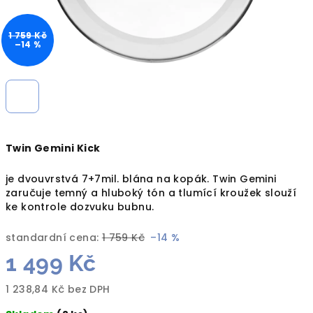
1 759 Kč
–14 %
Twin Gemini Kick
je dvouvrstvá 7+7mil. blána na kopák. Twin Gemini
zaručuje temný a hluboký tón a tlumící kroužek slouží
ke kontrole dozvuku bubnu.
standardní cena:
1 759 Kč
–14 %
1 499 Kč
1 238,84 Kč bez DPH
Měrná