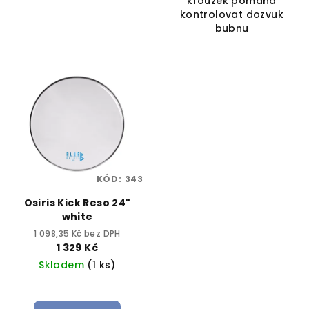
kroužek pomáhá
kontrolovat dozvuk
bubnu
KÓD:
343
Osiris Kick Reso 24"
white
1 098,35 Kč bez DPH
1 329 Kč
Skladem
(1 ks)