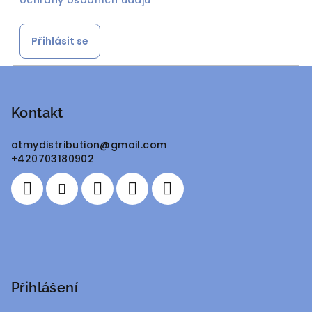
Přihlásit se
Z
á
p
Kontakt
a
atmydistribution
@
gmail.com
t
+420703180902
í
Přihlášení