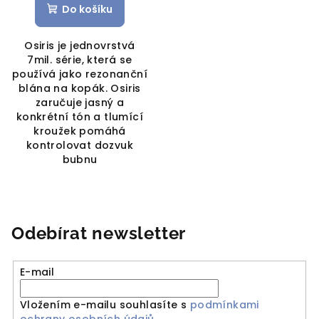
Do košíku
Osiris je jednovrstvá
7mil. série, která se
používá jako rezonanční
blána na kopák. Osiris
zaručuje jasný a
konkrétní tón a tlumící
kroužek pomáhá
kontrolovat dozvuk
bubnu
Odebírat newsletter
E-mail
Vložením e-mailu souhlasíte s
podmínkami
ochrany osobních údajů