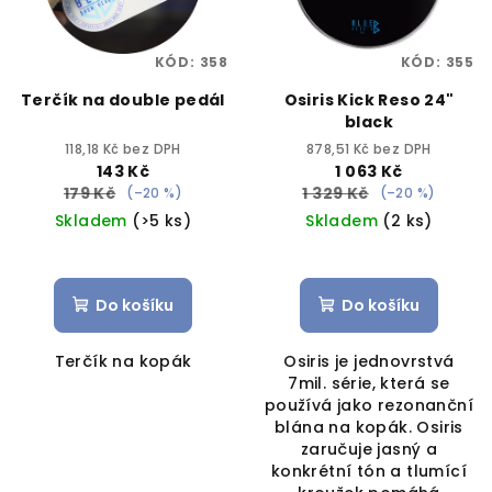
KÓD:
358
KÓD:
355
Terčík na double pedál
Osiris Kick Reso 24"
black
118,18 Kč bez DPH
878,51 Kč bez DPH
143 Kč
1 063 Kč
179 Kč
1 329 Kč
(–20 %)
(–20 %)
Skladem
(>5 ks)
Skladem
(2 ks)
Do košíku
Do košíku
Terčík na kopák
Osiris je jednovrstvá
7mil. série, která se
používá jako rezonanční
blána na kopák. Osiris
zaručuje jasný a
konkrétní tón a tlumící