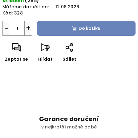
Skladem
(2 ks)
cena:
Můžeme doručit do:
12.08.2026
Kód:
328
−
+
Do košíku
Zeptat se
Hlídat
Sdílet
Garance doručení
v nejkratší možné době