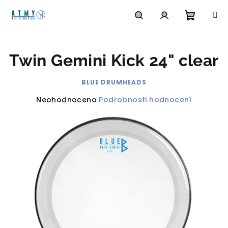
Přejít
na
obsah
Nákupn
Hledat
Přihlášení
Twin Gemini Kick 24" clear
košík
BLUE DRUMHEADS
Průměrné
Neohodnoceno
Podrobnosti hodnocení
hodnocení
produktu
je
0,0
z
5
hvězdiček.