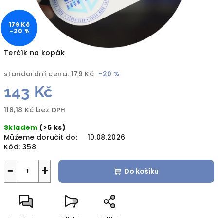
179 Kč
–20 %
Terčík na kopák
standardní cena:
179 Kč
–20 %
143 Kč
118,18 Kč bez DPH
Měrná
Skladem
(>5 ks)
cena:
Můžeme doručit do:
10.08.2026
Kód:
358
−
+
Do košíku