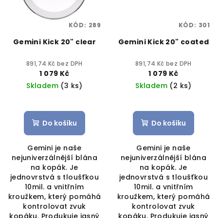
KÓD:
289
KÓD:
301
Gemini Kick 20" clear
Gemini Kick 20" coated
891,74 Kč bez DPH
891,74 Kč bez DPH
1 079 Kč
1 079 Kč
Skladem
(3 ks)
Skladem
(2 ks)
Do košíku
Do košíku
Gemini je naše
Gemini je naše
nejuniverzálnější blána
nejuniverzálnější blána
na kopák. Je
na kopák. Je
jednovrstvá s tloušťkou
jednovrstvá s tloušťkou
10mil. a vnitřním
10mil. a vnitřním
kroužkem, který pomáhá
kroužkem, který pomáhá
kontrolovat zvuk
kontrolovat zvuk
kopáku. Produkuje jasný
kopáku. Produkuje jasný