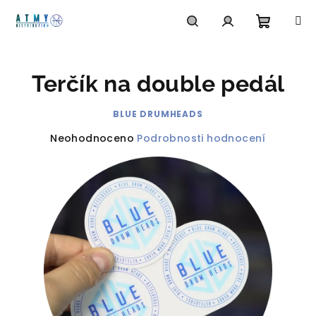
Přejít
na
obsah
Nákupn
Hledat
Přihlášení
Terčík na double pedál
košík
BLUE DRUMHEADS
Průměrné
Neohodnoceno
Podrobnosti hodnocení
hodnocení
produktu
je
0,0
z
5
hvězdiček.