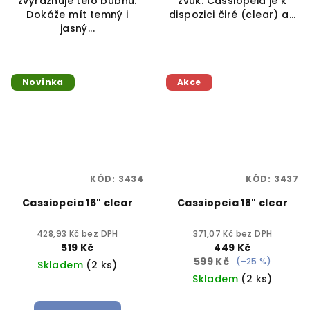
zvýrazňuje tělo bubnu.
zvuk. Cassiopeia je k
Dokáže mít temný i
dispozici čiré (clear) a...
jasný...
Novinka
Akce
KÓD:
3434
KÓD:
3437
Cassiopeia 16" clear
Cassiopeia 18" clear
428,93 Kč bez DPH
371,07 Kč bez DPH
519 Kč
449 Kč
599 Kč
(–25 %)
Skladem
(2 ks)
Skladem
(2 ks)