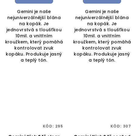
Gemini je naše
Gemini je naše
nejuniverzálnější blána
nejuniverzálnější blána
na kopák. Je
na kopák. Je
jednovrstvá s tloušťkou
jednovrstvá s tloušťkou
10mil. a vnitřním
10mil. a vnitřním
kroužkem, který pomáhá
kroužkem, který pomáhá
kontrolovat zvuk
kontrolovat zvuk
kopáku. Produkuje jasný
kopáku. Produkuje jasný
a teplý tón.
a teplý tón.
KÓD:
295
KÓD:
307