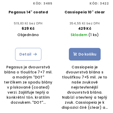
KÓD:
3485
KÓD:
3422
Pegasus 14" coated
Cassiopeia 10" clear
519,83 Kč bez DPH
354,55 Kč bez DPH
629 Kč
429 Kč
Objednáno
Skladem
(1 ks)
Detail
Do košíku
Pegasus je dvouvrstvá
Cassiopeia je
blána o tloušťce 7+7 mil.
dvouvrstvá blána s
a modrým "DOT"
tloušťkou 7+5 mil. Je to
terčíkem ze spodu blány
naše zvukově
v pískované (coated)
nejotevřenější
verzi. Zajišťuje teplý a
dvouvrstvá blána.
konkrétní tón. kratším
Nabízí otevřený a teplý
dozvukem. "DOT"...
zvuk. Cassiopeia je k
dispozici čiré (clear) a...