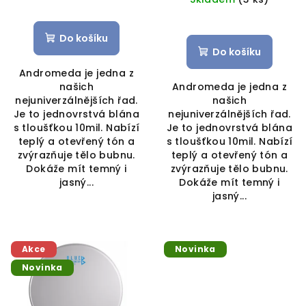
Do košíku
Do košíku
Andromeda je jedna z
našich
Andromeda je jedna z
nejuniverzálnějších řad.
našich
Je to jednovrstvá blána
nejuniverzálnějších řad.
s tloušťkou 10mil. Nabízí
Je to jednovrstvá blána
teplý a otevřený tón a
s tloušťkou 10mil. Nabízí
zvýrazňuje tělo bubnu.
teplý a otevřený tón a
Dokáže mít temný i
zvýrazňuje tělo bubnu.
jasný...
Dokáže mít temný i
jasný...
Akce
Novinka
Novinka