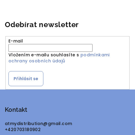
Odebírat newsletter
E-mail
Vložením e-mailu souhlasíte s
podmínkami
ochrany osobních údajů
Přihlásit se
Z
á
p
Kontakt
a
atmydistribution
@
gmail.com
t
+420703180902