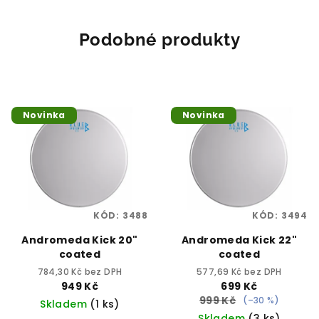
Podobné produkty
Novinka
Novinka
KÓD:
3488
KÓD:
3494
Andromeda Kick 20"
Andromeda Kick 22"
coated
coated
784,30 Kč bez DPH
577,69 Kč bez DPH
949 Kč
699 Kč
999 Kč
(–30 %)
Skladem
(1 ks)
Skladem
(3 ks)