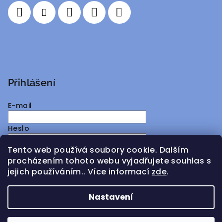
í
Přihlášení
E-mail
Heslo
Tento web používá soubory cookie. Dalším
Přihlásit se
procházením tohoto webu vyjadřujete souhlas s
jejich používáním.. Více informací
zde
.
Nová registrace
Zapomenuté heslo
Nastavení
Copyright 2026
ATMY Distribution
. Všechna práva
vyhrazena.