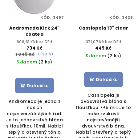
KÓD:
3497
KÓD:
3428
Andromeda Kick 24"
Cassiopeia 13" clear
coated
606,61 Kč bez DPH
371,07 Kč bez DPH
734 Kč
449 Kč
1 049 Kč
(–30 %)
Skladem
(2 ks)
Skladem
(2 ks)
Do košíku
Do košíku
Cassiopeia je
Andromeda je jedna z
dvouvrstvá blána s
našich
tloušťkou 7+5 mil. Je to
nejuniverzálnějších řad.
naše zvukově
Je to jednovrstvá blána
nejotevřenější
s tloušťkou 10mil. Nabízí
dvouvrstvá blána.
teplý a otevřený tón a
Nabízí otevřený a teplý