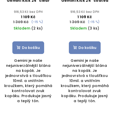
Gemini Kick 24" clear
Gemini Kick 24" coated
916,53 Kč bez DPH
916,53 Kč bez DPH
1 109 Kč
1 109 Kč
1 309 Kč
1 309 Kč
(–15 %)
(–15 %)
Skladem
(2 ks)
Skladem
(3 ks)
Do košíku
Do košíku
Gemini je naše
Gemini je naše
nejuniverzálnější blána
nejuniverzálnější blána
na kopák. Je
na kopák. Je
jednovrstvá s tloušťkou
jednovrstvá s tloušťkou
10mil. a vnitřním
10mil. a vnitřním
kroužkem, který pomáhá
kroužkem, který pomáhá
kontrolovat zvuk
kontrolovat zvuk
kopáku. Produkuje jasný
kopáku. Produkuje jasný
a teplý tón.
a teplý tón.