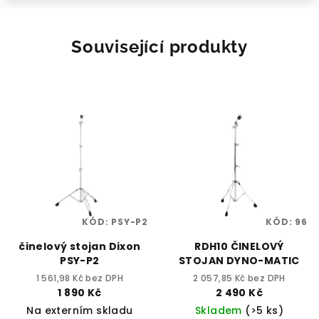
Související produkty
KÓD:
PSY-P2
KÓD:
96
činelový stojan Dixon
RDH10 ČINELOVÝ
PSY-P2
STOJAN DYNO-MATIC
1 561,98 Kč bez DPH
2 057,85 Kč bez DPH
1 890 Kč
2 490 Kč
Na externím skladu
Skladem
(>5 ks)