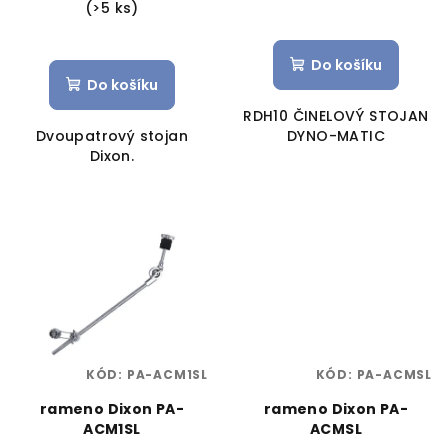
(>5 ks)
Do košíku
Do košíku
RDH10 ČINELOVÝ STOJAN
Dvoupatrový stojan
DYNO-MATIC
Dixon.
KÓD:
PA-ACM1SL
KÓD:
PA-ACMSL
rameno Dixon PA-
rameno Dixon PA-
ACM1SL
ACMSL