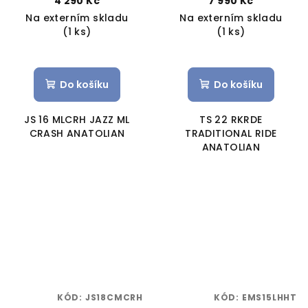
4 290 Kč
7 990 Kč
Na externím skladu
Na externím skladu
(1 ks)
(1 ks)
Do košíku
Do košíku
JS 16 MLCRH JAZZ ML
TS 22 RKRDE
CRASH ANATOLIAN
TRADITIONAL RIDE
ANATOLIAN
KÓD:
JS18CMCRH
KÓD:
EMS15LHHT