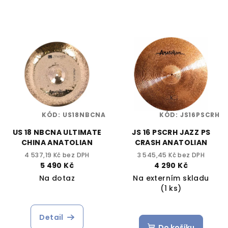
KÓD:
US18NBCNA
KÓD:
JS16PSCRH
US 18 NBCNA ULTIMATE
JS 16 PSCRH JAZZ PS
CHINA ANATOLIAN
CRASH ANATOLIAN
4 537,19 Kč bez DPH
3 545,45 Kč bez DPH
5 490 Kč
4 290 Kč
Na dotaz
Na externím skladu
(1 ks)
Detail
Do košíku