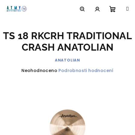
Přejít
na
obsah
Nákupn
Hledat
Přihlášení
TS 18 RKCRH TRADITIONAL
košík
CRASH ANATOLIAN
ANATOLIAN
Průměrné
Neohodnoceno
Podrobnosti hodnocení
hodnocení
produktu
je
0,0
z
5
hvězdiček.