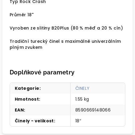
Typ Rock Crash
Průměr 18"
Vyroben ze slitiny B20Plus (80 % měď a 20 % cín)
Tradiční turecký činel s maximálně univerzálním
plným zvukem
Doplňkové parametry
Kategorie
:
ČINELY
Hmotnost
:
1.55 kg
EAN
:
8590669148066
Činely - velikost
:
18“