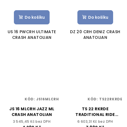
Do košíku
Do košíku
US 16 PWCRH ULTIMATE
DZ 20 CRH DENIZ CRASH
CRASH ANATOLIAN
ANATOLIAN
KÓD:
JS16MLCRH
KÓD:
TS22RKRDE
JS 16 MLCRH JAZZ ML
TS 22 RKRDE
CRASH ANATOLIAN
TRADITIONAL RIDE
ANATOLIAN
3 545,45 Kč bez DPH
6 603,31 Kč bez DPH