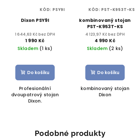
KÓD:
PSY9I
KÓD:
PST-K953T-KS
Dixon PSY9I
kombinovaný stojan
PST-K953T-KS
1 644,63 Kč bez DPH
4 123,97 Kč bez DPH
1 990 Kč
4 990 Kč
Skladem
(1 ks)
Skladem
(2 ks)
Do košíku
Do košíku
Profesionální
kombinovaný stojan
dvoupatrový stojan
Dixon
Dixon.
Podobné produkty