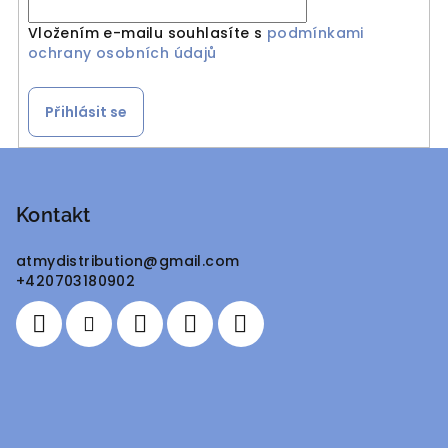
Vložením e-mailu souhlasíte s
podmínkami
ochrany osobních údajů
Přihlásit se
Z
á
p
Kontakt
a
atmydistribution
@
gmail.com
t
+420703180902
í