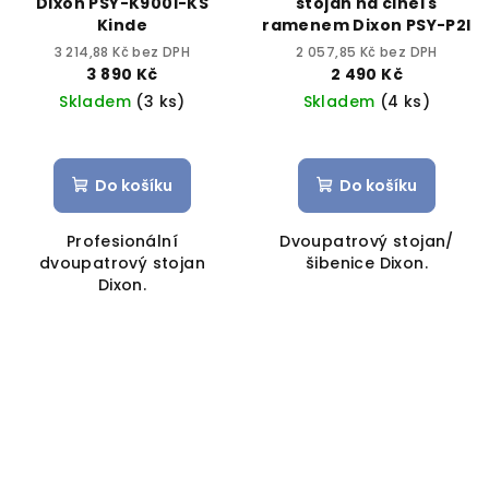
Dixon PSY-K900I-KS
stojan na činel s
Kinde
ramenem Dixon PSY-P2I
3 214,88 Kč bez DPH
2 057,85 Kč bez DPH
3 890 Kč
2 490 Kč
Skladem
(3 ks)
Skladem
(4 ks)
Do košíku
Do košíku
Profesionální
Dvoupatrový stojan/
dvoupatrový stojan
šibenice Dixon.
Dixon.