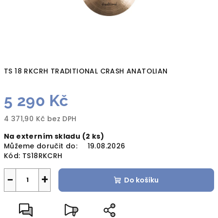
TS 18 RKCRH TRADITIONAL CRASH ANATOLIAN
5 290 Kč
4 371,90 Kč bez DPH
Měrná
Na externím skladu
(2 ks)
cena:
Můžeme doručit do:
19.08.2026
Kód:
TS18RKCRH
−
+
Do košíku