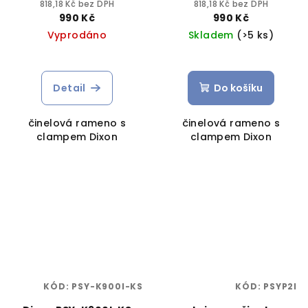
818,18 Kč bez DPH
818,18 Kč bez DPH
990 Kč
990 Kč
Vyprodáno
Skladem
(>5 ks)
Detail
Do košíku
činelová rameno s
činelová rameno s
clampem Dixon
clampem Dixon
KÓD:
PSY-K900I-KS
KÓD:
PSYP2I