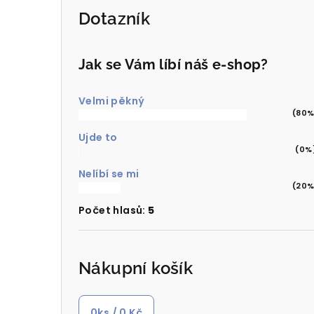
Dotazník
Jak se Vám líbí náš e-shop?
Velmi pěkný
(80%
Ujde to
(0%
Nelíbí se mi
(20%
Počet hlasů:
5
Nákupní košík
0
ks /
0 Kč