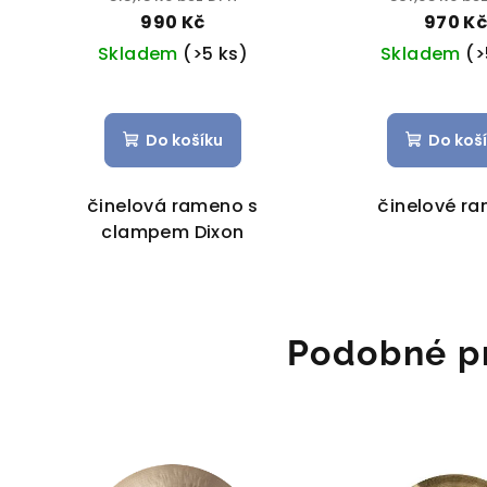
990 Kč
970 K
Skladem
(>5 ks)
Skladem
(>
Do košíku
Do koš
činelová rameno s
činelové r
clampem Dixon
Podobné p