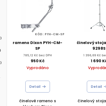
KÓD:
PYH-CM-SP
)
rameno Dixon PYH-CM-
činelový stoj
SP
9298S
)
785,12 Kč bez DPH
1 396,69 Kč b
950 Kč
1 690 K
)
Vyprodáno
Vyprodá
Detail
Detail
činelové rameno s
činelový stoj