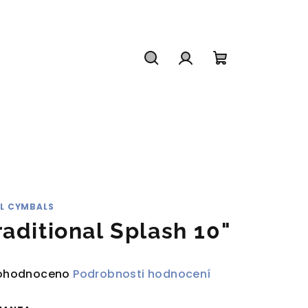
Hledat
Přihlášení
Nákupní
košík
IL CYMBALS
raditional Splash 10"
ůměrné
ohodnoceno
Podrobnosti hodnocení
dnocení
duktu