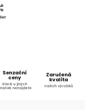
ílet
Senzační
Zaručená
ceny
kvalita
které u jiných
našich výrobků
značek nenajdete