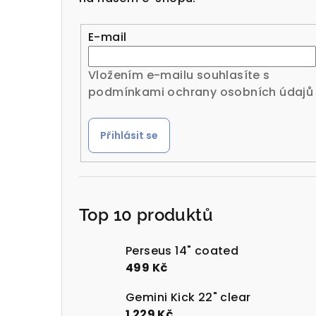
r
a
E-mail
n
Vložením e-mailu souhlasíte s
n
podmínkami ochrany osobních údajů
í
Přihlásit se
p
a
n
Top 10 produktů
e
l
Perseus 14" coated
499 Kč
Gemini Kick 22" clear
1 229 Kč