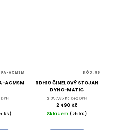
:
PA-ACMSM
KÓD:
96
PA-ACMSM
RDH10 ČINELOVÝ STOJAN
DYNO-MATIC
z DPH
2 057,85 Kč bez DPH
č
2 490 Kč
5 ks)
Skladem
(>5 ks)