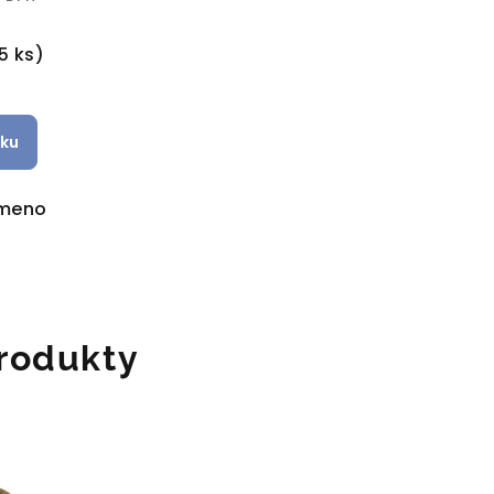
č
5 ks)
íku
ameno
rodukty