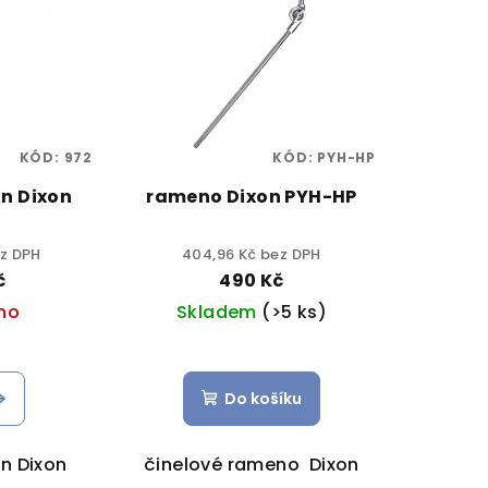
KÓD:
972
KÓD:
PYH-HP
an Dixon
rameno Dixon PYH-HP
ez DPH
404,96 Kč bez DPH
č
490 Kč
no
Skladem
(>5 ks)
Do košíku
an Dixon
činelové rameno Dixon