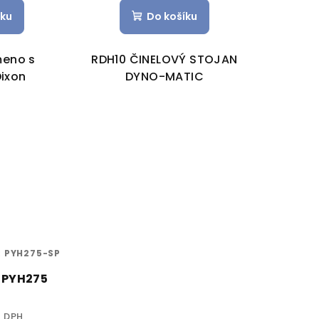
íku
Do košíku
meno s
RDH10 ČINELOVÝ STOJAN
ixon
DYNO-MATIC
:
PYH275-SP
 PYH275
z DPH