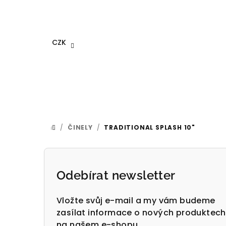
Přejít
na
obsah
CZK
/
ČINELY
/
TRADITIONAL SPLASH 10"
DOMŮ
P
o
Odebírat newsletter
s
Vložte svůj e-mail a my vám budeme
t
zasílat informace o nových produktech
na našem e-shopu.