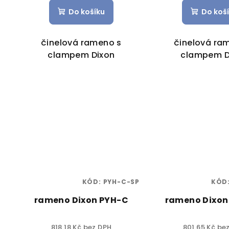
Do košíku
Do koš
činelová rameno s
činelová ra
clampem Dixon
clampem D
KÓD:
PYH-C-SP
KÓD
rameno Dixon PYH-C
rameno Dixon
818,18 Kč bez DPH
801,65 Kč be