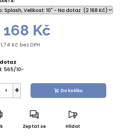
IANTA:
 168 Kč
zdiček.
91,74 Kč bez DPH
rná
a:
 dotaz
:
565/10-
+
Do košíku
sk
Zeptat se
Hlídat