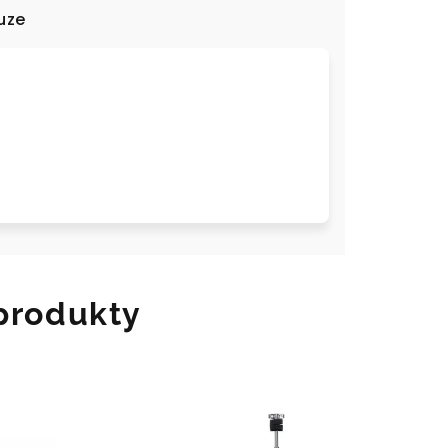
uze
 produkty