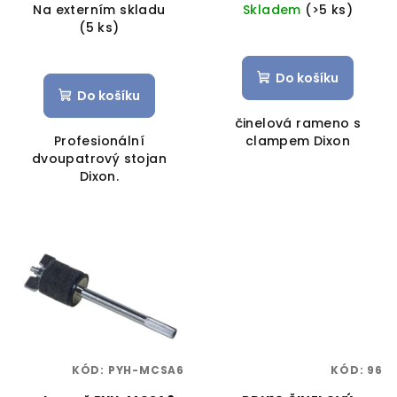
Na externím skladu
Skladem
(>5 ks)
(5 ks)
Do košíku
Do košíku
činelová rameno s
Profesionální
clampem Dixon
dvoupatrový stojan
Dixon.
KÓD:
PYH-MCSA6
KÓD:
96