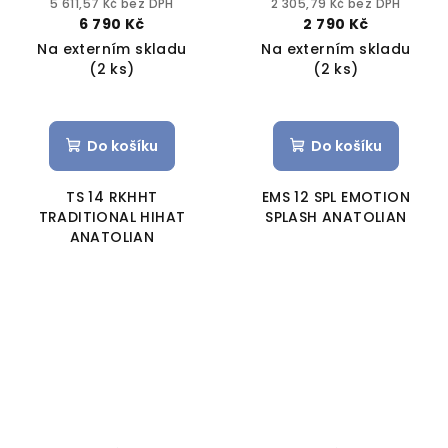
5 611,57 Kč bez DPH
2 305,79 Kč bez DPH
6 790 Kč
2 790 Kč
Na externím skladu
Na externím skladu
(2 ks)
(2 ks)
Do košíku
Do košíku
TS 14 RKHHT
EMS 12 SPL EMOTION
TRADITIONAL HIHAT
SPLASH ANATOLIAN
ANATOLIAN