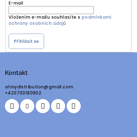
E-mail
Vložením e-mailu souhlasíte s
podmínkami
ochrany osobních údajů
Přihlásit se
Z
á
p
Kontakt
a
atmydistribution
@
gmail.com
t
+420703180902
í