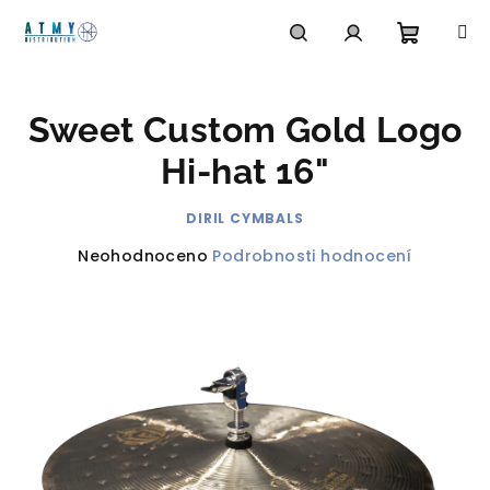
Přejít
na
obsah
Nákupn
Hledat
Přihlášení
Sweet Custom Gold Logo
košík
Hi-hat 16"
DIRIL CYMBALS
Průměrné
Neohodnoceno
Podrobnosti hodnocení
hodnocení
produktu
je
0,0
z
5
hvězdiček.