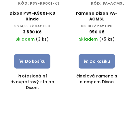
KÓD:
PSY-K900I-KS
KÓD:
PA-ACMSL
Dixon PSY-K900I-KS
rameno Dixon PA-
Kinde
ACMSL
3 214,88 Kč bez DPH
818,18 Kč bez DPH
3 890 Kč
990 Kč
Skladem
(3 ks)
Skladem
(>5 ks)
Do košíku
Do košíku
Profesionální
činelová rameno s
dvoupatrový stojan
clampem Dixon
Dixon.