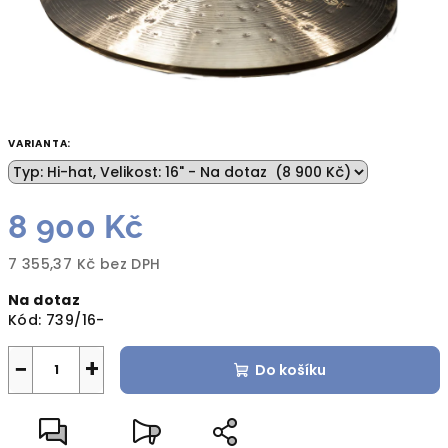
VARIANTA:
8 900 Kč
7 355,37 Kč bez DPH
Měrná
Na dotaz
cena:
Kód:
739/16-
−
+
Do košíku