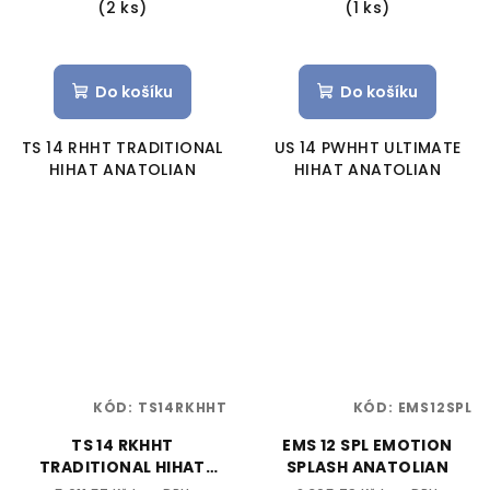
(2 ks)
(1 ks)
Do košíku
Do košíku
TS 14 RHHT TRADITIONAL
US 14 PWHHT ULTIMATE
HIHAT ANATOLIAN
HIHAT ANATOLIAN
KÓD:
TS14RKHHT
KÓD:
EMS12SPL
TS 14 RKHHT
EMS 12 SPL EMOTION
TRADITIONAL HIHAT
SPLASH ANATOLIAN
ANATOLIAN