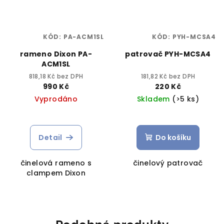
KÓD:
PA-ACM1SL
KÓD:
PYH-MCSA4
rameno Dixon PA-
patrovač PYH-MCSA4
ACM1SL
818,18 Kč bez DPH
181,82 Kč bez DPH
990 Kč
220 Kč
Vyprodáno
Skladem
(>5 ks)
Detail
Do košíku
činelová rameno s
činelový patrovač
clampem Dixon