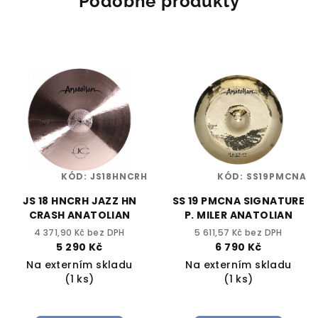
Podobné produkty
KÓD:
JS18HNCRH
KÓD:
SS19PMCNA
JS 18 HNCRH JAZZ HN
SS 19 PMCNA SIGNATURE
CRASH ANATOLIAN
P. MILER ANATOLIAN
4 371,90 Kč bez DPH
5 611,57 Kč bez DPH
5 290 Kč
6 790 Kč
Na externím skladu
Na externím skladu
(1 ks)
(1 ks)