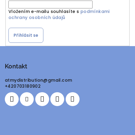
Vložením e-mailu souhlasíte s
podmínkami
ochrany osobních údajů
Přihlásit se
Z
á
p
Kontakt
a
atmydistribution
@
gmail.com
t
+420703180902
í