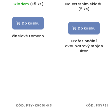
Skladem
(>5 ks)
Na externím skladu
(5 ks)
Do košíku
Do košíku
činelové rameno
Profesionální
dvoupatrový stojan
Dixon.
KÓD:
PSY-K900I-KS
KÓD:
PSYP2I