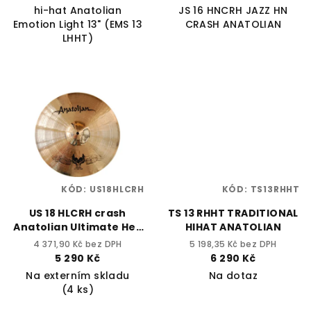
hi-hat Anatolian
JS 16 HNCRH JAZZ HN
Emotion Light 13" (EMS 13
CRASH ANATOLIAN
LHHT)
KÓD:
US18HLCRH
KÓD:
TS13RHHT
US 18 HLCRH crash
TS 13 RHHT TRADITIONAL
Anatolian Ultimate Hell
HIHAT ANATOLIAN
18"
4 371,90 Kč bez DPH
5 198,35 Kč bez DPH
5 290 Kč
6 290 Kč
Na externím skladu
Na dotaz
(4 ks)