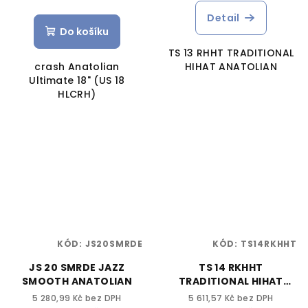
Detail
Do košíku
TS 13 RHHT TRADITIONAL
crash Anatolian
HIHAT ANATOLIAN
Ultimate 18" (US 18
HLCRH)
KÓD:
JS20SMRDE
KÓD:
TS14RKHHT
JS 20 SMRDE JAZZ
TS 14 RKHHT
SMOOTH ANATOLIAN
TRADITIONAL HIHAT
ANATOLIAN
5 280,99 Kč bez DPH
5 611,57 Kč bez DPH