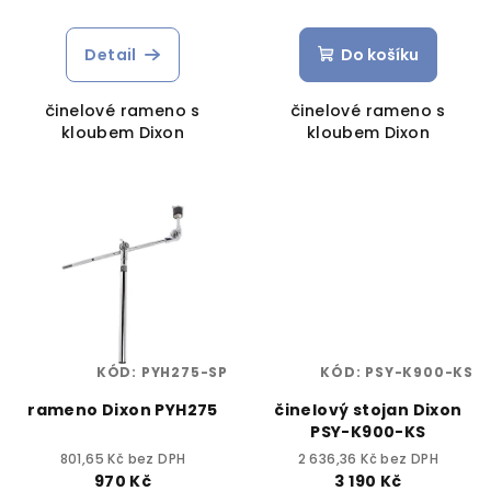
Detail
Do košíku
činelové rameno s
činelové rameno s
kloubem Dixon
kloubem Dixon
KÓD:
PYH275-SP
KÓD:
PSY-K900-KS
rameno Dixon PYH275
činelový stojan Dixon
PSY-K900-KS
801,65 Kč bez DPH
2 636,36 Kč bez DPH
970 Kč
3 190 Kč