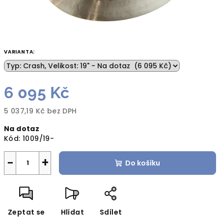
VARIANTA:
6 095 Kč
5 037,19 Kč bez DPH
Měrná
Na dotaz
cena:
Kód:
1009/19-
−
+
Do košíku
Zeptat se
Hlídat
Sdílet