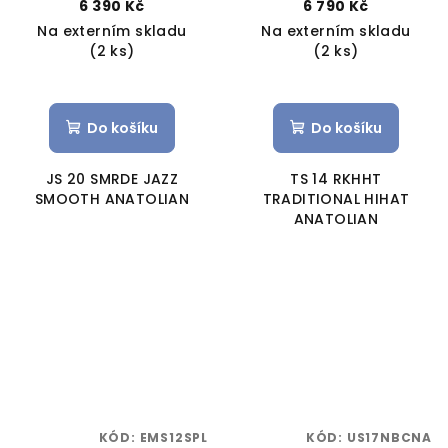
6 390 Kč
6 790 Kč
Na externím skladu
Na externím skladu
(2 ks)
(2 ks)
Do košíku
Do košíku
JS 20 SMRDE JAZZ
TS 14 RKHHT
SMOOTH ANATOLIAN
TRADITIONAL HIHAT
ANATOLIAN
KÓD:
EMS12SPL
KÓD:
US17NBCNA