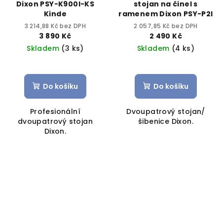
Dixon PSY-K900I-KS
stojan na činel s
Kinde
ramenem Dixon PSY-P2I
3 214,88 Kč bez DPH
2 057,85 Kč bez DPH
3 890 Kč
2 490 Kč
Skladem
(3 ks)
Skladem
(4 ks)
Do košíku
Do košíku
Profesionální
Dvoupatrový stojan/
dvoupatrový stojan
šibenice Dixon.
Dixon.