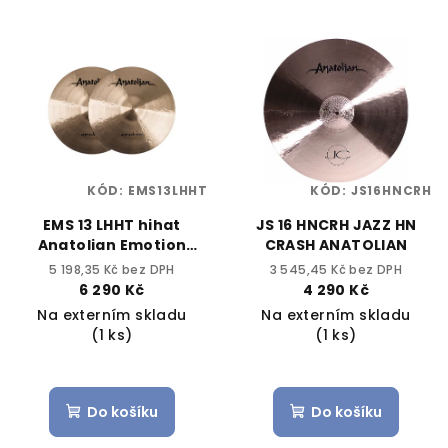
KÓD:
EMS13LHHT
KÓD:
JS16HNCRH
EMS 13 LHHT hihat
JS 16 HNCRH JAZZ HN
Anatolian Emotion
CRASH ANATOLIAN
Light 13"
5 198,35 Kč bez DPH
3 545,45 Kč bez DPH
6 290 Kč
4 290 Kč
Na externím skladu
Na externím skladu
(1 ks)
(1 ks)
Do košíku
Do košíku