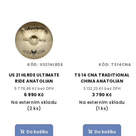
KÓD:
US21HLRDE
KÓD:
TS14CNA
US 21 HLRDE ULTIMATE
TS 14 CNA TRADITIONAL
RIDE ANATOLIAN
CHINA ANATOLIAN
5 776,86 Kč bez DPH
3 132,23 Kč bez DPH
6 990 Kč
3 790 Kč
Na externím skladu
Na externím skladu
(2 ks)
(1 ks)
Do košíku
Do košíku