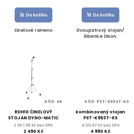
Do košíku
Do košíku
činelové rameno
Dvoupatrový stojan/
šibenice Dixon.
KÓD:
96
KÓD:
PST-K953T-KS
RDH10 ČINELOVÝ
kombinovaný stojan
STOJAN DYNO-MATIC
PST-K953T-KS
2 057,85 Kč bez DPH
4 123,97 Kč bez DPH
2 490 Kč
4 990 Kč