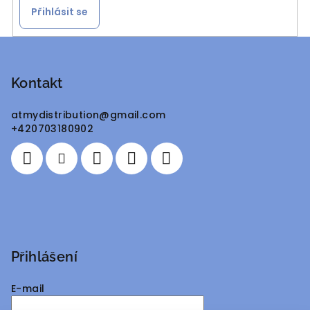
Přihlásit se
Z
á
p
Kontakt
a
atmydistribution
@
gmail.com
t
+420703180902
í
Přihlášení
E-mail