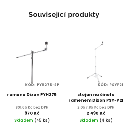
Související produkty
KÓD:
PYH275-SP
KÓD:
PSYP2I
rameno Dixon PYH275
stojan na činel s
ramenem Dixon PSY-P2I
801,65 Kč bez DPH
2 057,85 Kč bez DPH
970 Kč
2 490 Kč
Skladem
(>5 ks)
Skladem
(4 ks)