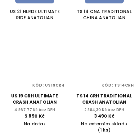
US 21 HLRDE ULTIMATE
TS 14 CNA TRADITIONAL
RIDE ANATOLIAN
CHINA ANATOLIAN
KÓD:
US19CRH
KÓD:
TS14CRH
US 19 CRH ULTIMATE
TS 14 CRH TRADITIONAL
CRASH ANATOLIAN
CRASH ANATOLIAN
4 867,77 Kč bez DPH
2 884,30 Kč bez DPH
5 890 Kč
3 490 Kč
Na dotaz
Na externím skladu
(1 ks)