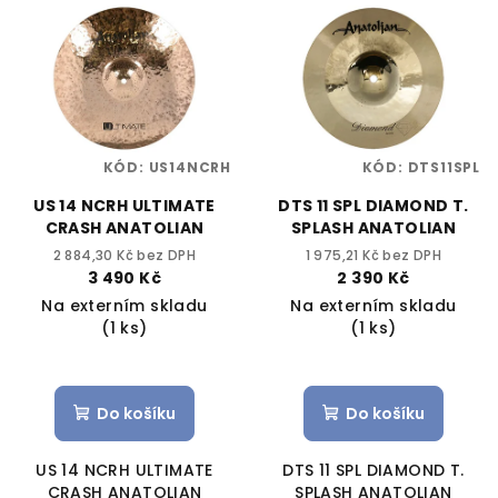
KÓD:
US14NCRH
KÓD:
DTS11SPL
US 14 NCRH ULTIMATE
DTS 11 SPL DIAMOND T.
CRASH ANATOLIAN
SPLASH ANATOLIAN
2 884,30 Kč bez DPH
1 975,21 Kč bez DPH
3 490 Kč
2 390 Kč
Na externím skladu
Na externím skladu
(1 ks)
(1 ks)
Do košíku
Do košíku
US 14 NCRH ULTIMATE
DTS 11 SPL DIAMOND T.
CRASH ANATOLIAN
SPLASH ANATOLIAN