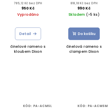
785,12 Kč bez DPH
818,18 Kč bez DPH
950 Kč
990 Kč
Vyprodáno
Skladem
(>5 ks)
Detail
Do košíku
činelové rameno s
činelová rameno s
kloubem Dixon
clampem Dixon
KÓD:
PA-ACMSL
KÓD:
PA-ACMSM