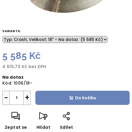
VARIANTA:
5 585 Kč
4 615,70 Kč bez DPH
Měrná
Na dotaz
cena:
Kód:
1006/18-
−
+
Do košíku
Zeptat se
Hlídat
Sdílet