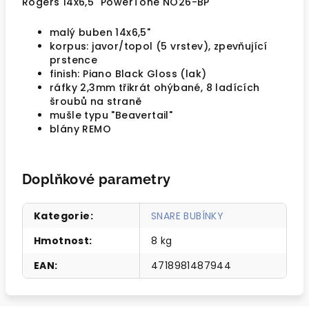
Rogers 14x6,5" PowerTone NO26-BP
malý buben 14x6,5"
korpus: javor/topol (5 vrstev), zpevňující
prstence
finish: Piano Black Gloss (lak)
ráfky 2,3mm třikrát ohýbané, 8 ladících
šroubů na straně
mušle typu "Beavertail"
blány REMO
Doplňkové parametry
Kategorie
:
SNARE BUBÍNKY
Hmotnost
:
8 kg
EAN
:
4718981487944