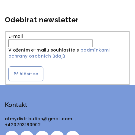
Odebírat newsletter
E-mail
Vložením e-mailu souhlasíte s
podmínkami
ochrany osobních údajů
Přihlásit se
Z
á
p
Kontakt
a
atmydistribution
@
gmail.com
t
+420703180902
í