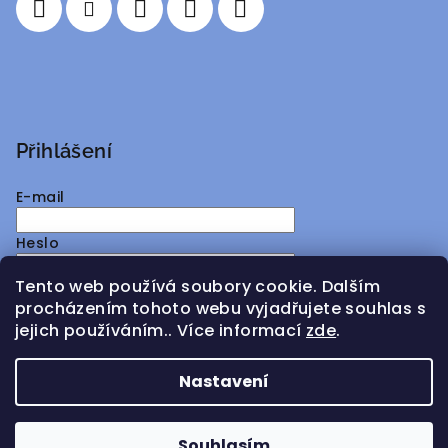
Přihlášení
E-mail
Heslo
Tento web používá soubory cookie. Dalším
Přihlásit se
procházením tohoto webu vyjadřujete souhlas s
jejich používáním.. Více informací
zde
.
Nová registrace
Zapomenuté heslo
Nastavení
Copyright 2026
ATMY Distribution
. Všechna práva
vyhrazena.
Souhlasím