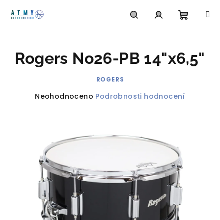
Přejít
na
obsah
Nákupn
Hledat
Přihlášení
Rogers No26-PB 14"x6,5"
košík
ROGERS
Průměrné
Neohodnoceno
Podrobnosti hodnocení
hodnocení
produktu
je
0,0
z
5
hvězdiček.