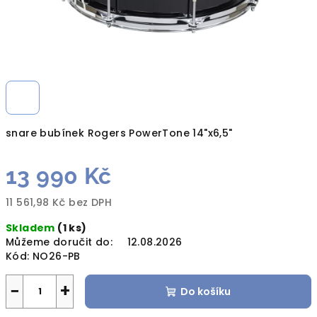
snare bubínek Rogers PowerTone 14"x6,5"
13 990 Kč
11 561,98 Kč bez DPH
Měrná
Skladem
(1 ks)
cena:
Můžeme doručit do:
12.08.2026
Kód:
NO26-PB
−
+
Do košíku