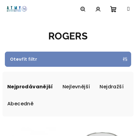
Přejít
na
obsah
Nákupn
Hledat
Přihlášení
ROGERS
košík
Otevřít filtr
Ř
a
Nejprodávanější
Nejlevnější
Nejdražší
z
e
Abecedně
n
í
V
p
ý