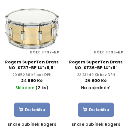
KÓD:
ST37-BP
KÓD:
ST36-BP
Rogers SuperTen Brass
Rogers SuperTen Brass
NO. ST37-BP 14"x6,5"
NO. ST36-BP 14"x5"
20 652,89 Kč bez DPH
22 231,40 Kč bez DPH
24 990 Kč
26 900 Kč
Skladem
(2 ks)
Na objednání
Do košíku
Do košíku
snare bubínek Rogers
snare bubínek Rogers