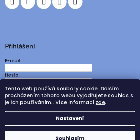
Přihlášení
E-mail
Heslo
Tento web používá soubory cookie. Dalším
Přihlásit se
procházením tohoto webu vyjadřujete souhlas s
jejich používáním.. Více informací
zde
.
Nová registrace
Zapomenuté heslo
Nastavení
Copyright 2026
ATMY Distribution
. Všechna práva
vyhrazena.
Souhlasím