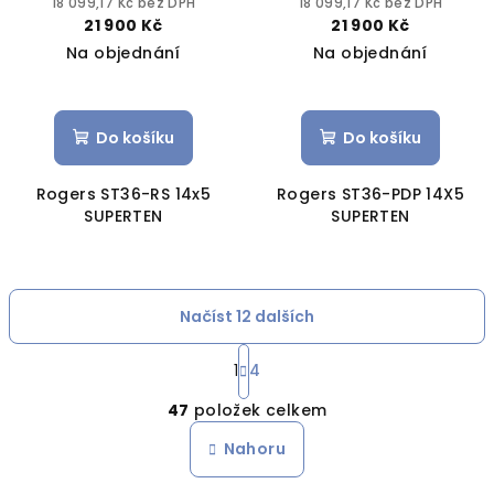
18 099,17 Kč bez DPH
18 099,17 Kč bez DPH
21 900 Kč
21 900 Kč
Na objednání
Na objednání
Do košíku
Do košíku
Rogers ST36-RS 14x5
Rogers ST36-PDP 14X5
SUPERTEN
SUPERTEN
Načíst 12 dalších
S
1
4
t
O
r
47
položek celkem
á
v
n
l
Nahoru
k
á
o