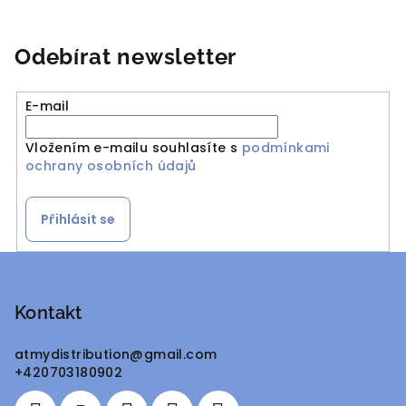
d
v
a
á
n
c
Odebírat newsletter
í
í
p
r
E-mail
v
k
Vložením e-mailu souhlasíte s
podmínkami
ochrany osobních údajů
y
v
ý
Přihlásit se
p
i
Z
s
á
u
p
Kontakt
a
atmydistribution
@
gmail.com
t
+420703180902
í