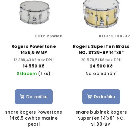
r
p
o
i
d
s
u
p
k
KÓD:
26WMP
KÓD:
ST38-BP
r
t
Rogers Powertone
Rogers SuperTen Brass
o
ů
14x6,5 WMP
NO. ST38-BP 14"x8"
d
12 388,43 Kč bez DPH
20 578,51 Kč bez DPH
u
14 990 Kč
24 900 Kč
k
Skladem
(1 ks)
Na objednání
t
ů
Do košíku
Do košíku
snare Rogers Powertone
snare bubínek Rogers
14x6,5 cwhite marine
SuperTen 14"x8" NO.
pearl
ST38-BP