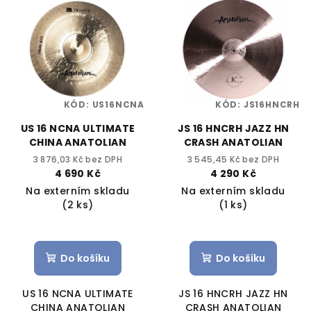
KÓD:
US16NCNA
KÓD:
JS16HNCRH
US 16 NCNA ULTIMATE
JS 16 HNCRH JAZZ HN
CHINA ANATOLIAN
CRASH ANATOLIAN
3 876,03 Kč bez DPH
3 545,45 Kč bez DPH
4 690 Kč
4 290 Kč
Na externím skladu
Na externím skladu
(2 ks)
(1 ks)
Do košíku
Do košíku
US 16 NCNA ULTIMATE
JS 16 HNCRH JAZZ HN
CHINA ANATOLIAN
CRASH ANATOLIAN