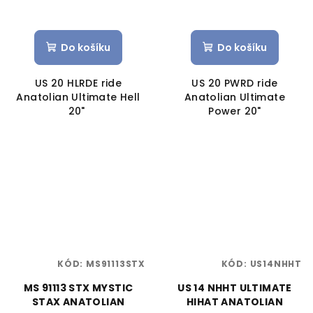
Do košíku
Do košíku
US 20 HLRDE ride
US 20 PWRD ride
Anatolian Ultimate Hell
Anatolian Ultimate
20"
Power 20"
KÓD:
MS91113STX
KÓD:
US14NHHT
MS 91113 STX MYSTIC
US 14 NHHT ULTIMATE
STAX ANATOLIAN
HIHAT ANATOLIAN