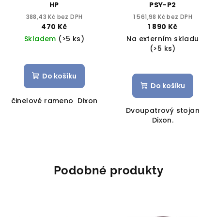
HP
PSY-P2
388,43 Kč bez DPH
1 561,98 Kč bez DPH
470 Kč
1 890 Kč
Skladem
(>5 ks)
Na externím skladu
(>5 ks)
Do košíku
Do košíku
činelové rameno Dixon
Dvoupatrový stojan
Dixon.
Podobné produkty