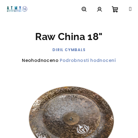
Přejít
na
obsah
Nákupn
Hledat
Přihlášení
Raw China 18"
košík
DIRIL CYMBALS
Průměrné
Neohodnoceno
Podrobnosti hodnocení
hodnocení
produktu
je
0,0
z
5
hvězdiček.