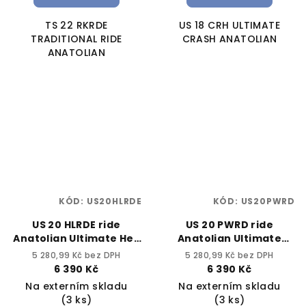
TS 22 RKRDE
US 18 CRH ULTIMATE
TRADITIONAL RIDE
CRASH ANATOLIAN
ANATOLIAN
KÓD:
US20HLRDE
KÓD:
US20PWRD
US 20 HLRDE ride
US 20 PWRD ride
Anatolian Ultimate Hell
Anatolian Ultimate
20"
Power 20"
5 280,99 Kč bez DPH
5 280,99 Kč bez DPH
6 390 Kč
6 390 Kč
Na externím skladu
Na externím skladu
(3 ks)
(3 ks)