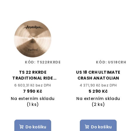
KÓD:
TS22RKRDE
KÓD:
US18CRH
TS 22 RKRDE
US 18 CRH ULTIMATE
TRADITIONAL RIDE
CRASH ANATOLIAN
ANATOLIAN
6 603,31 Kč bez DPH
4 371,90 Kč bez DPH
7 990 Kč
5 290 Kč
Na externím skladu
Na externím skladu
(1 ks)
(2 ks)
Do košíku
Do košíku