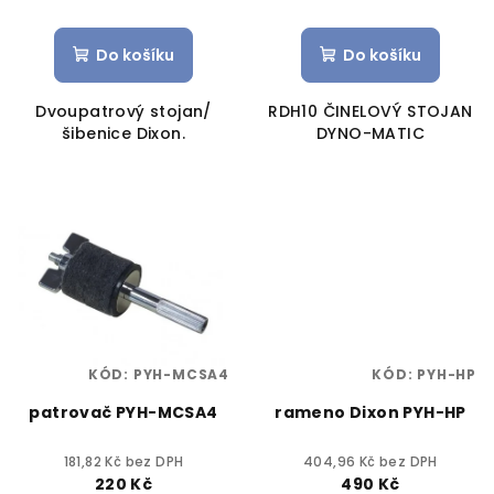
Do košíku
Do košíku
Dvoupatrový stojan/
RDH10 ČINELOVÝ STOJAN
šibenice Dixon.
DYNO-MATIC
KÓD:
PYH-MCSA4
KÓD:
PYH-HP
patrovač PYH-MCSA4
rameno Dixon PYH-HP
181,82 Kč bez DPH
404,96 Kč bez DPH
220 Kč
490 Kč