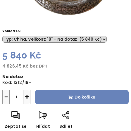
VARIANTA:
5 840 Kč
4 826,45 Kč bez DPH
Měrná
Na dotaz
cena:
Kód:
1312/18-
−
+
Do košíku
Zeptat se
Hlídat
Sdílet