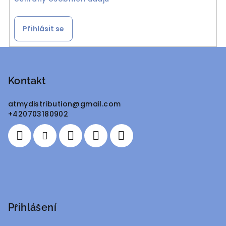
Přihlásit se
Z
á
p
Kontakt
a
atmydistribution
@
gmail.com
t
+420703180902
í
Přihlášení