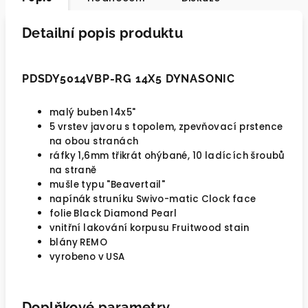
Detailní popis produktu
PDSDY5014VBP-RG 14X5 DYNASONIC
malý buben 14x5"
5 vrstev javoru s topolem, zpevňovací prstence
na obou stranách
ráfky 1,6mm třikrát ohýbané, 10 ladících šroubů
na straně
mušle typu "Beavertail"
napínák struníku Swivo-matic Clock face
folie Black Diamond Pearl
vnitřní lakování korpusu Fruitwood stain
blány REMO
vyrobeno v USA
Doplňkové parametry