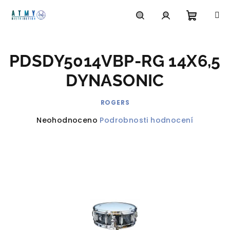
Přejít
na
obsah
Nákupn
Hledat
Přihlášení
PDSDY5014VBP-RG 14X6,5
košík
DYNASONIC
ROGERS
Průměrné
Neohodnoceno
Podrobnosti hodnocení
hodnocení
produktu
je
0,0
z
5
hvězdiček.