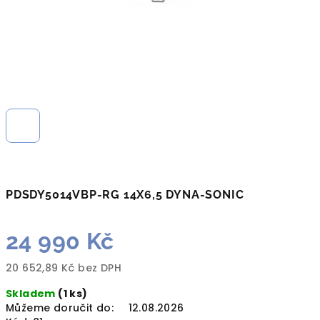
PDSDY5014VBP-RG 14X6,5 DYNA-SONIC
24 990 Kč
20 652,89 Kč bez DPH
Měrná
Skladem
(1 ks)
cena:
Můžeme doručit do:
12.08.2026