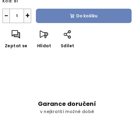
Kód:
81
−
+
Do košíku
Zeptat se
Hlídat
Sdílet
Garance doručení
v nejkratší možné době