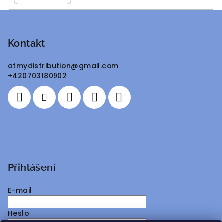
Z
á
p
Kontakt
a
atmydistribution
@
gmail.com
t
+420703180902
í
Přihlášení
E-mail
Heslo