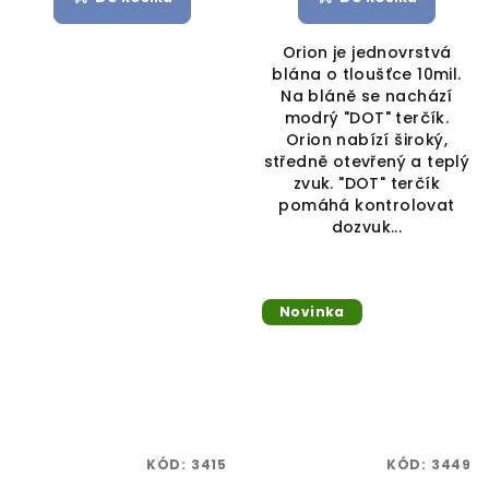
Orion je jednovrstvá
blána o tloušťce 10mil.
Na bláně se nachází
modrý "DOT" terčík.
Orion nabízí široký,
středně otevřený a teplý
zvuk. "DOT" terčík
pomáhá kontrolovat
dozvuk...
Novinka
KÓD:
3415
KÓD:
3449