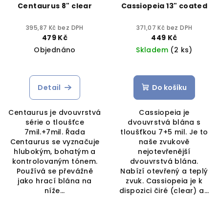
Centaurus 8" clear
Cassiopeia 13" coated
395,87 Kč bez DPH
371,07 Kč bez DPH
479 Kč
449 Kč
Objednáno
Skladem
(2 ks)
Detail
Do košíku
Centaurus je dvouvrstvá
Cassiopeia je
série o tloušťce
dvouvrstvá blána s
7mil.+7mil. Řada
tloušťkou 7+5 mil. Je to
Centaurus se vyznačuje
naše zvukově
hlubokým, bohatým a
nejotevřenější
kontrolovaným tónem.
dvouvrstvá blána.
Používá se převážně
Nabízí otevřený a teplý
jako hrací blána na
zvuk. Cassiopeia je k
níže...
dispozici čiré (clear) a...