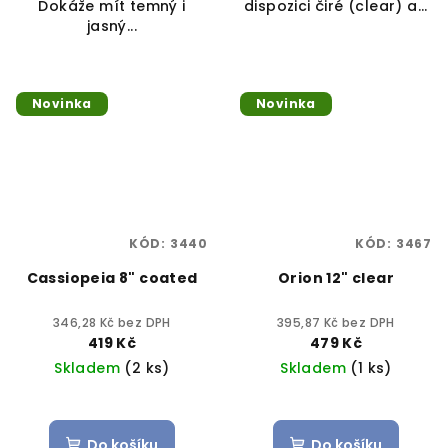
Dokáže mít temný i
dispozici čiré (clear) a...
jasný...
Novinka
Novinka
KÓD:
3440
KÓD:
3467
Cassiopeia 8" coated
Orion 12" clear
346,28 Kč bez DPH
395,87 Kč bez DPH
419 Kč
479 Kč
Skladem
(2 ks)
Skladem
(1 ks)
Do košíku
Do košíku