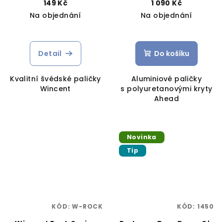
149 Kč
1 090 Kč
Na objednání
Na objednání
Detail
Do košíku
Kvalitní švédské paličky
Aluminiové paličky
Wincent
s polyuretanovými kryty
Ahead
Novinka
Tip
KÓD:
W-ROCK
KÓD:
1450