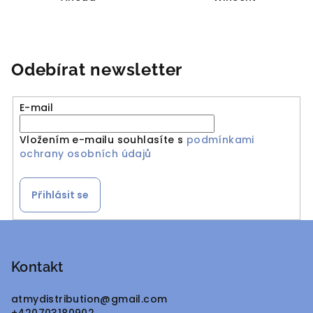
Odebírat newsletter
E-mail
Vložením e-mailu souhlasíte s
podmínkami
ochrany osobních údajů
Přihlásit se
Z
á
p
Kontakt
a
atmydistribution
@
gmail.com
t