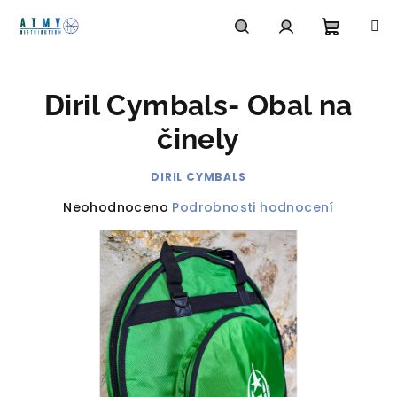
Přejít
na
obsah
Nákupn
Hledat
Přihlášení
Diril Cymbals- Obal na
košík
činely
DIRIL CYMBALS
Průměrné
Neohodnoceno
Podrobnosti hodnocení
hodnocení
produktu
je
0,0
z
5
hvězdiček.