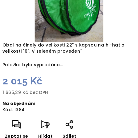
Obal na činely do velikosti 22" s kapsou na hi-hat o
velikosti 16". V zeleném provedení
Položka byla vyprodána…
2 015 Kč
1 665,29 Kč bez DPH
Měrná
Na objednání
cena:
Kód:
1384
Zeptat se
Hlídat
Sdílet