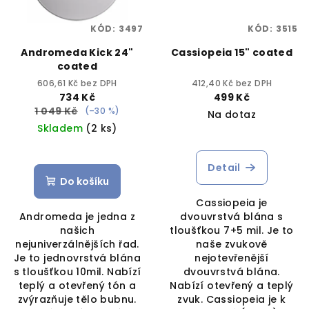
KÓD:
3497
KÓD:
3515
Andromeda Kick 24"
Cassiopeia 15" coated
coated
606,61 Kč bez DPH
412,40 Kč bez DPH
734 Kč
499 Kč
1 049 Kč
(–30 %)
Na dotaz
Skladem
(2 ks)
Průměrné
hodnocení
produktu
Detail
je
Do košíku
5,0
Cassiopeia je
z
Andromeda je jedna z
dvouvrstvá blána s
5
našich
tloušťkou 7+5 mil. Je to
hvězdiček.
nejuniverzálnějších řad.
naše zvukově
Je to jednovrstvá blána
nejotevřenější
s tloušťkou 10mil. Nabízí
dvouvrstvá blána.
teplý a otevřený tón a
Nabízí otevřený a teplý
zvýrazňuje tělo bubnu.
zvuk. Cassiopeia je k