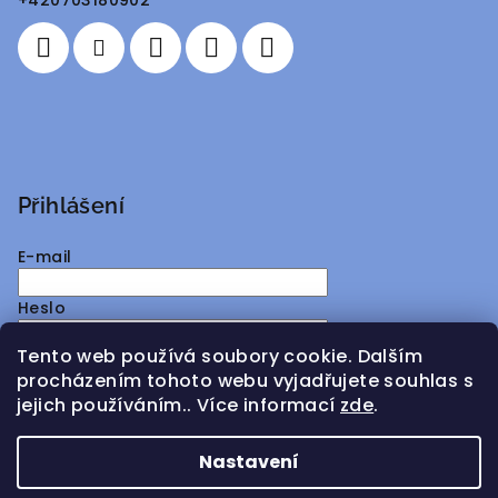
+420703180902
í
Přihlášení
E-mail
Heslo
Tento web používá soubory cookie. Dalším
Přihlásit se
procházením tohoto webu vyjadřujete souhlas s
jejich používáním.. Více informací
zde
.
Nová registrace
Zapomenuté heslo
Nastavení
Copyright 2026
ATMY Distribution
. Všechna práva