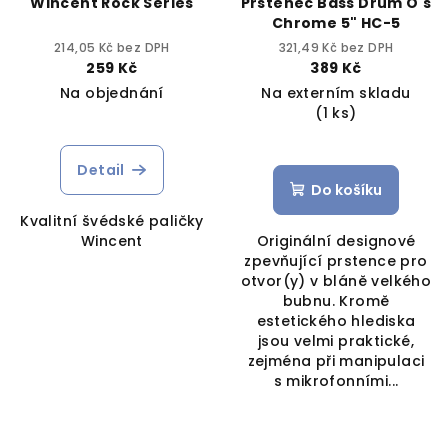
Wincent Rock Series
Prstenec Bass Drum O's
Chrome 5" HC-5
214,05 Kč bez DPH
321,49 Kč bez DPH
259 Kč
389 Kč
Na objednání
Na externím skladu
(1 ks)
Detail
Do košíku
Kvalitní švédské paličky
Wincent
Originální designové
zpevňující prstence pro
otvor(y) v bláně velkého
bubnu. Kromě
estetického hlediska
jsou velmi praktické,
zejména při manipulaci
s mikrofonními...