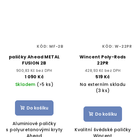
KÓD:
MF-2B
KÓD:
W-22PR
paličky Ahead METAL
Wincent Poly-Rods
FUSION 2B
22PR
900,83 Kč bez DPH
428,93 Kč bez DPH
1 090 Kč
519 Kč
Skladem
(>5 ks)
Na externím skladu
(3 ks)
Do košíku
Do košíku
Aluminiové paličky
s polyuretanovými kryty
Kvalitní švédské paličky
Ahead
Wincent