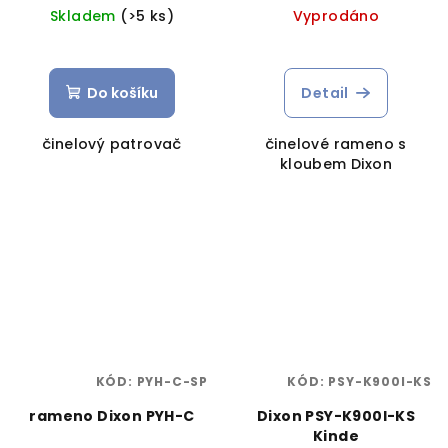
Skladem
(>5 ks)
Vyprodáno
Do košíku
Detail
činelový patrovač
činelové rameno s
kloubem Dixon
KÓD:
PYH-C-SP
KÓD:
PSY-K900I-KS
rameno Dixon PYH-C
Dixon PSY-K900I-KS
Kinde