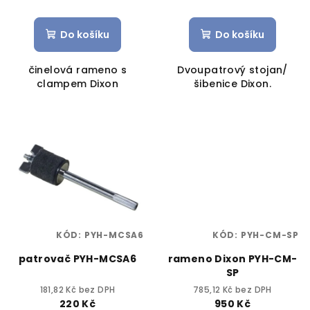
Do košíku
Do košíku
činelová rameno s
Dvoupatrový stojan/
clampem Dixon
šibenice Dixon.
KÓD:
PYH-MCSA6
KÓD:
PYH-CM-SP
patrovač PYH-MCSA6
rameno Dixon PYH-CM-
SP
181,82 Kč bez DPH
785,12 Kč bez DPH
220 Kč
950 Kč