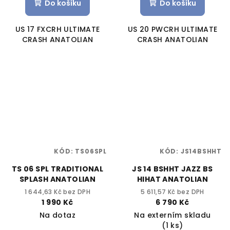
Do košíku
Do košíku
US 17 FXCRH ULTIMATE
US 20 PWCRH ULTIMATE
CRASH ANATOLIAN
CRASH ANATOLIAN
KÓD:
TS06SPL
KÓD:
JS14BSHHT
TS 06 SPL TRADITIONAL
JS 14 BSHHT JAZZ BS
SPLASH ANATOLIAN
HIHAT ANATOLIAN
1 644,63 Kč bez DPH
5 611,57 Kč bez DPH
1 990 Kč
6 790 Kč
Na dotaz
Na externím skladu
(1 ks)