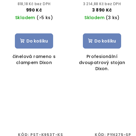
818,18 Kč bez DPH
3 214,88 Kč bez DPH
990 Kč
3 890 Kč
Skladem
(>5 ks)
Skladem
(3 ks)
Do košíku
Do košíku
činelová rameno s
Profesionální
clampem Dixon
dvoupatrový stojan
Dixon.
KÓD:
PST-K953T-KS
KÓD:
PYH275-SP