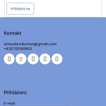
Přihlásit se
Z
á
p
Kontakt
a
atmydistribution
@
gmail.com
t
+420703180902
í
Přihlášení
E-mail