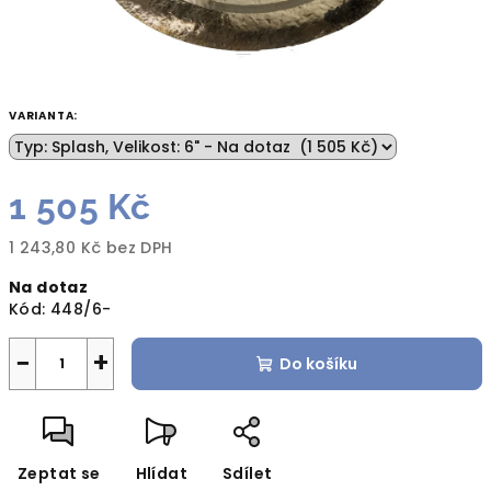
VARIANTA:
1 505 Kč
1 243,80 Kč bez DPH
Měrná
Na dotaz
cena:
Kód:
448/6-
−
+
Do košíku
Zeptat se
Hlídat
Sdílet