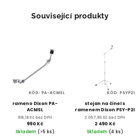
Související produkty
KÓD:
PA-ACMSL
KÓD:
PSYP2I
rameno Dixon PA-
stojan na činel s
ACMSL
ramenem Dixon PSY-P2I
818,18 Kč bez DPH
2 057,85 Kč bez DPH
990 Kč
2 490 Kč
Skladem
(>5 ks)
Skladem
(4 ks)