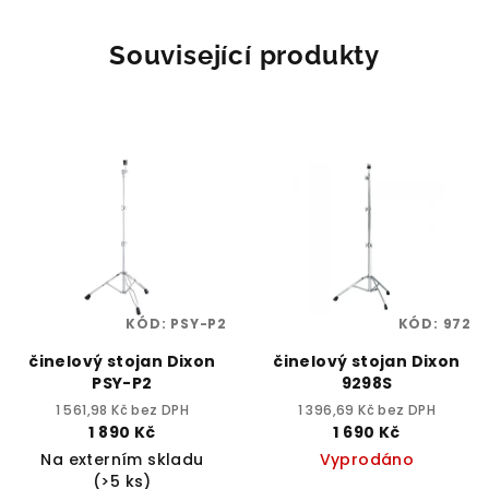
Související produkty
KÓD:
PSY-P2
KÓD:
972
činelový stojan Dixon
činelový stojan Dixon
PSY-P2
9298S
1 561,98 Kč bez DPH
1 396,69 Kč bez DPH
1 890 Kč
1 690 Kč
Na externím skladu
Vyprodáno
(>5 ks)