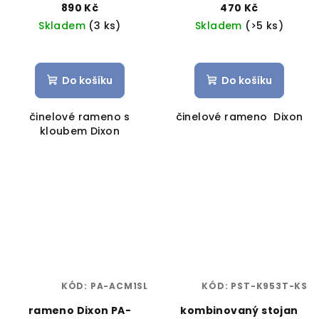
890 Kč
470 Kč
Skladem
(3 ks)
Skladem
(>5 ks)
Do košíku
Do košíku
činelové rameno s
činelové rameno Dixon
kloubem Dixon
KÓD:
PA-ACM1SL
KÓD:
PST-K953T-KS
rameno Dixon PA-
kombinovaný stojan