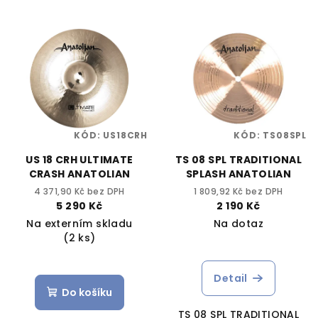
KÓD:
US18CRH
KÓD:
TS08SPL
US 18 CRH ULTIMATE
TS 08 SPL TRADITIONAL
CRASH ANATOLIAN
SPLASH ANATOLIAN
4 371,90 Kč bez DPH
1 809,92 Kč bez DPH
5 290 Kč
2 190 Kč
Na externím skladu
Na dotaz
(2 ks)
Detail
Do košíku
TS 08 SPL TRADITIONAL