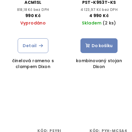
ACM1SL
PST-K953T-KS
818,18 Kč bez DPH
4 123,97 Kč bez DPH
990 Kč
4 990 Kč
Vyprodáno
Skladem
(2 ks)
Detail
Do košíku
činelová rameno s
kombinovaný stojan
clampem Dixon
Dixon
KÓD:
PSY9I
KÓD:
PYH-MCSA4