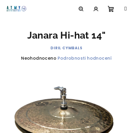
Přejít
na
obsah
Nákupn
Hledat
Přihlášení
Janara Hi-hat 14"
košík
DIRIL CYMBALS
Průměrné
Neohodnoceno
Podrobnosti hodnocení
hodnocení
produktu
je
0,0
z
5
hvězdiček.