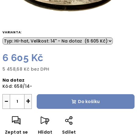
VARIANTA:
6 605 Kč
5 458,68 Kč bez DPH
Měrná
Na dotaz
cena:
Kód:
658/14-
−
+
Do košíku
Zeptat se
Hlídat
Sdílet