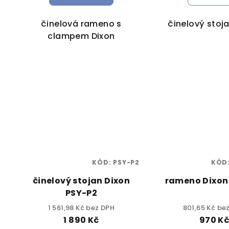
činelová rameno s
činelový stoj
clampem Dixon
KÓD:
PSY-P2
KÓD
činelový stojan Dixon
rameno Dixon
PSY-P2
1 561,98 Kč bez DPH
801,65 Kč be
1 890 Kč
970 K