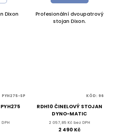
an Dixon
Profesionální dvoupatrový
stojan Dixon.
:
PYH275-SP
KÓD:
96
 PYH275
RDH10 ČINELOVÝ STOJAN
DYNO-MATIC
z DPH
2 057,85 Kč bez DPH
č
2 490 Kč