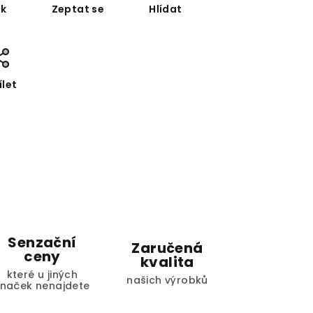
sk
Zeptat se
Hlídat
ílet
Senzační
Zaručená
ceny
kvalita
které u jiných
našich výrobků
značek nenajdete