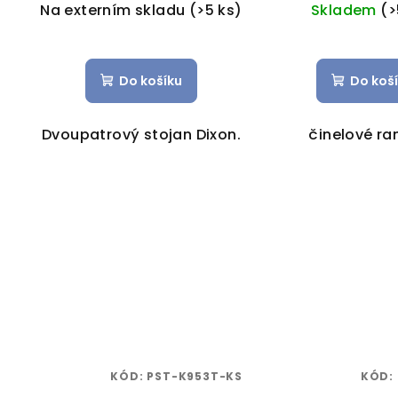
Na externím skladu
(>5 ks)
Skladem
(>
Do košíku
Do koš
Dvoupatrový stojan Dixon.
činelové r
KÓD:
PST-K953T-KS
KÓD: