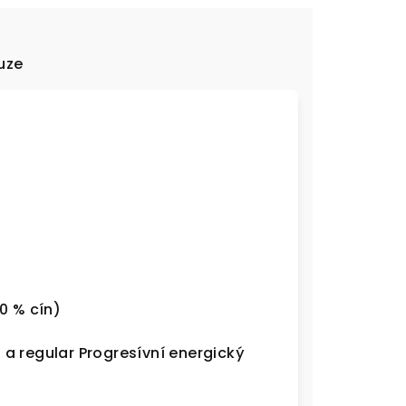
uze
0 % cín)
a regular Progresívní energický