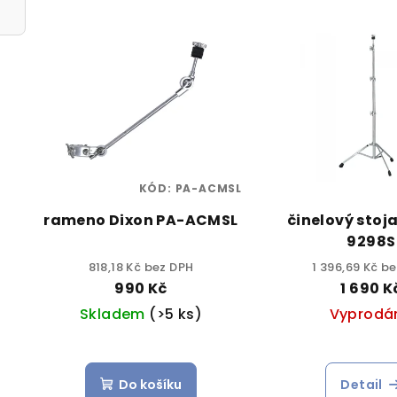
KÓD:
PA-ACMSL
rameno Dixon PA-ACMSL
činelový stoj
9298S
818,18 Kč bez DPH
1 396,69 Kč b
990 Kč
1 690 K
Skladem
(>5 ks)
Vyprodá
Do košíku
Detail