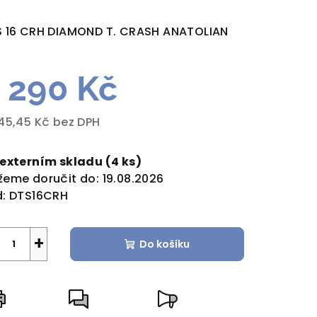
dnocení
duktu
 16 CRH DIAMOND T. CRASH ANATOLIAN
 290 Kč
zdiček.
45,45 Kč bez DPH
rná
a:
 externím skladu
(4 ks)
eme doručit do:
19.08.2026
:
DTS16CRH
+
Do košíku