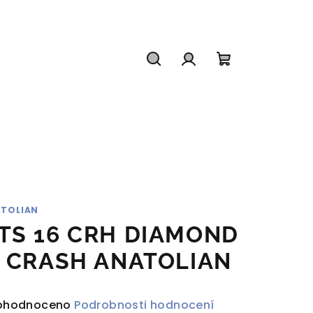
Hledat
Přihlášení
Nákupní
košík
TOLIAN
TS 16 CRH DIAMOND
. CRASH ANATOLIAN
ůměrné
ohodnoceno
Podrobnosti hodnocení