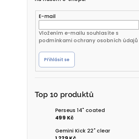
r
a
E-mail
n
Vložením e-mailu souhlasíte s
n
podmínkami ochrany osobních údajů
í
Přihlásit se
p
a
n
Top 10 produktů
e
l
Perseus 14" coated
499 Kč
Gemini Kick 22" clear
1 229 Kč