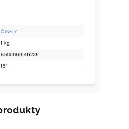
ČINELY
1 kg
8590669146239
16“
 produkty