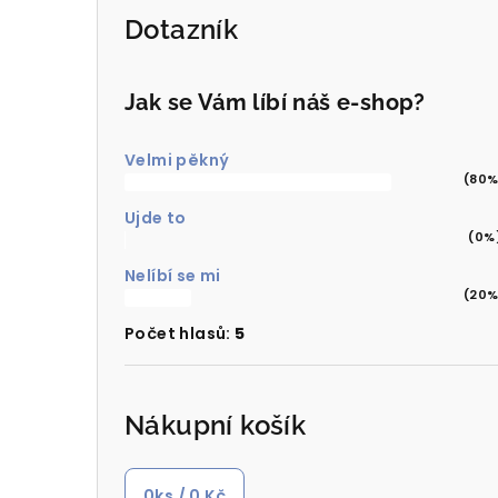
Dotazník
Jak se Vám líbí náš e-shop?
Velmi pěkný
(80%
Ujde to
(0%
Nelíbí se mi
(20%
Počet hlasů:
5
Nákupní košík
0
ks /
0 Kč