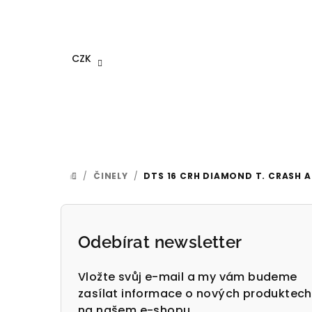
Přejít
na
obsah
CZK
/
ČINELY
/
DTS 16 CRH DIAMOND T. CRASH 
DOMŮ
P
o
Odebírat newsletter
s
Vložte svůj e-mail a my vám budeme
t
zasílat informace o nových produktech
na našem e-shopu.