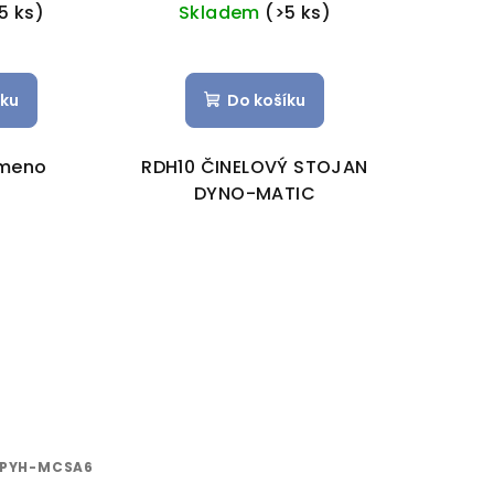
5 ks)
Skladem
(>5 ks)
íku
Do košíku
ameno
RDH10 ČINELOVÝ STOJAN
DYNO-MATIC
PYH-MCSA6