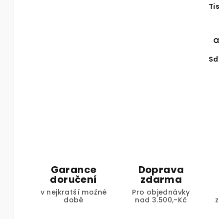
Ti
Sd
Garance
Doprava
doručení
zdarma
v nejkratší možné
Pro objednávky
době
nad 3.500,-Kč