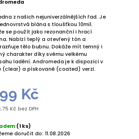
dromeda
jedna z našich nejuniverzálnějších řad. Je
jednovrstvá blána s tloušťkou 10mil.
e se použít jako rezonanční i hrací
zdiček.
na. Nabízí teplý a otevřený tón a
razňuje tělo bubnu. Dokáže mít temný i
ný charakter díky svému velkému
sahu ladění. Andromeda je k dispozici v
é (clear) a pískované (coated) verzi.
99 Kč
,75 Kč bez DPH
rná
a:
ladem
(1 ks)
eme doručit do:
11.08.2026