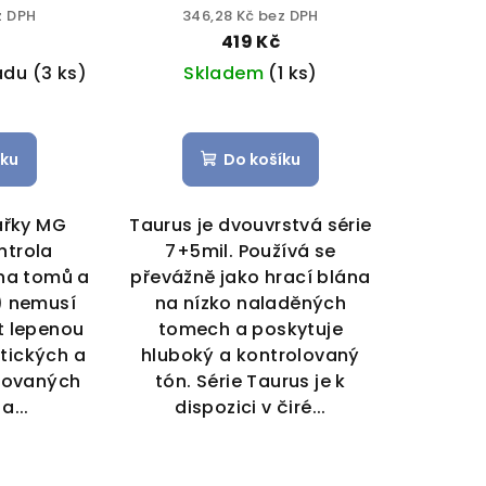
z DPH
346,28 Kč bez DPH
č
419 Kč
ladu
(3 ks)
Skladem
(1 ks)
íku
Do košíku
ářky MG
Taurus je dvouvrstvá série
ntrola
7+5mil. Používá se
na tomů a
převážně jako hrací blána
) nemusí
na nízko naladěných
 lepenou
tomech a poskytuje
ktických a
hluboký a kontrolovaný
kovaných
tón. Série Taurus je k
a...
dispozici v čiré...