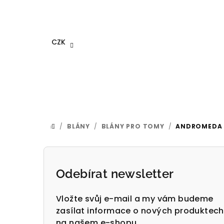
Přejít
na
obsah
CZK
/
BLÁNY
/
BLÁNY PRO TOMY
/
ANDROMEDA 
DOMŮ
P
o
Odebírat newsletter
s
Vložte svůj e-mail a my vám budeme
t
zasílat informace o nových produktech
na našem e-shopu.