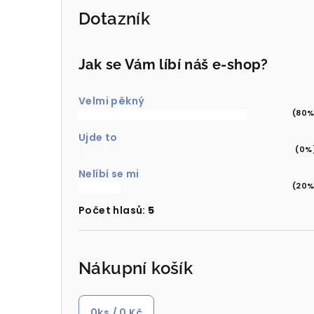
Dotazník
Jak se Vám líbí náš e-shop?
Velmi pěkný
(80%
Ujde to
(0%
Nelíbí se mi
(20%
Počet hlasů:
5
Nákupní košík
0
ks /
0 Kč