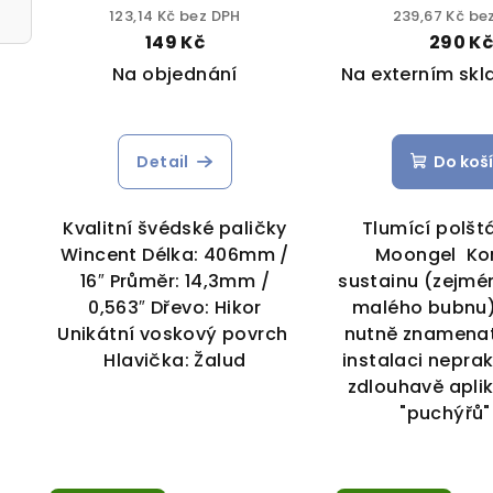
123,14 Kč bez DPH
239,67 Kč be
149 Kč
290 K
Na objednání
Na externím sk
Detail
Do koš
Kvalitní švédské paličky
Tlumící polšt
Wincent Délka: 406mm /
Moongel Ko
16″ Průměr: 14,3mm /
sustainu (zejmé
0,563″ Dřevo: Hikor
malého bubnu
Unikátní voskový povrch
nutně znamenat
Hlavička: Žalud
instalaci nepra
zdlouhavě apli
"puchýřů" 