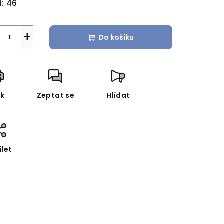
:
46
+
Do košíku
sk
Zeptat se
Hlídat
ílet