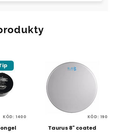
 produkty
Tip
KÓD:
1400
KÓD:
190
ongel
Taurus 8" coated