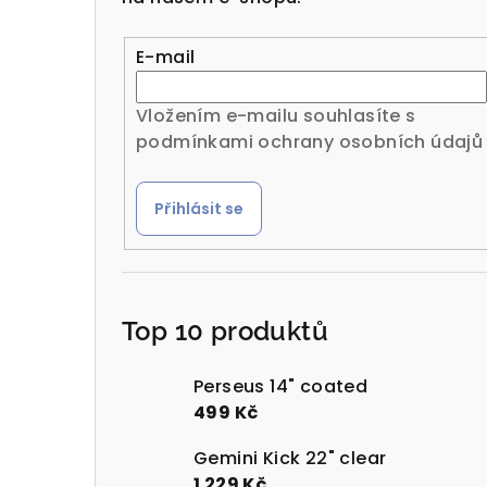
r
a
E-mail
n
Vložením e-mailu souhlasíte s
n
podmínkami ochrany osobních údajů
í
Přihlásit se
p
a
n
Top 10 produktů
e
l
Perseus 14" coated
499 Kč
Gemini Kick 22" clear
1 229 Kč