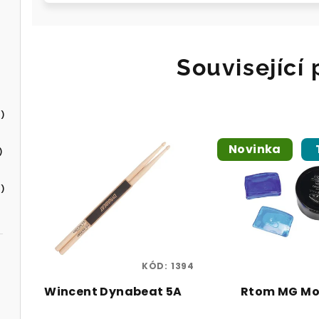
Související
)
Novinka
)
)
KÓD:
1394
Wincent Dynabeat 5A
Rtom MG Mo