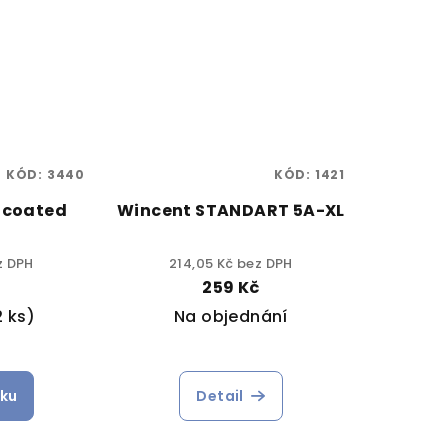
KÓD:
3440
KÓD:
1421
 coated
Wincent STANDART 5A-XL
z DPH
214,05 Kč bez DPH
259 Kč
2 ks)
Na objednání
íku
Detail