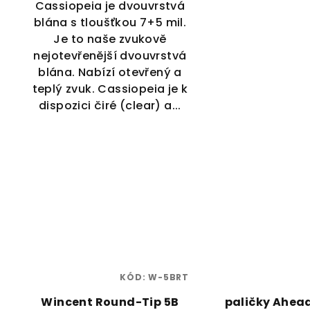
Cassiopeia je dvouvrstvá
blána s tloušťkou 7+5 mil.
Je to naše zvukově
nejotevřenější dvouvrstvá
blána. Nabízí otevřený a
teplý zvuk. Cassiopeia je k
dispozici čiré (clear) a...
KÓD:
W-5BRT
Wincent Round-Tip 5B
paličky Ahea