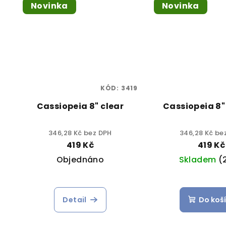
Novinka
Novinka
KÓD:
3419
Cassiopeia 8" clear
Cassiopeia 8"
346,28 Kč bez DPH
346,28 Kč be
419 Kč
419 Kč
Objednáno
Skladem
(
Detail
Do koš