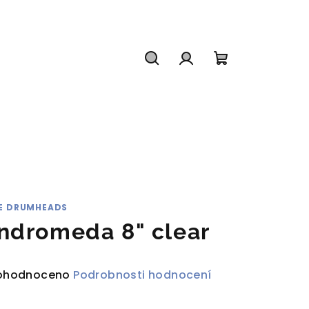
Hledat
Přihlášení
Nákupní
košík
E DRUMHEADS
ndromeda 8" clear
ůměrné
ohodnoceno
Podrobnosti hodnocení
dnocení
duktu