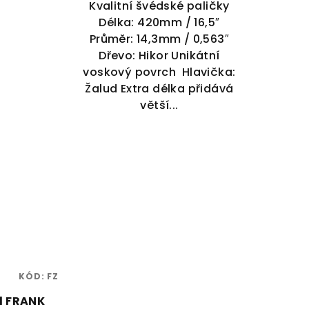
Kvalitní švédské paličky
Délka: 420mm / 16,5″
Průměr: 14,3mm / 0,563″
Dřevo: Hikor Unikátní
voskový povrch Hlavička:
Žalud Extra délka přidává
větší...
KÓD:
FZ
d FRANK