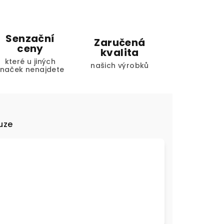
Senzační
Zaručená
ceny
kvalita
které u jiných
našich výrobků
značek nenajdete
uze