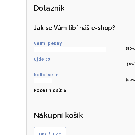
Dotazník
Jak se Vám líbí náš e-shop?
Velmi pěkný
(80%
Ujde to
(0%
Nelíbí se mi
(20%
Počet hlasů:
5
Nákupní košík
0
ks /
0 Kč