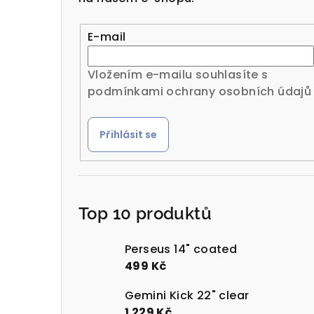
r
a
E-mail
n
Vložením e-mailu souhlasíte s
n
podmínkami ochrany osobních údajů
í
Přihlásit se
p
a
n
Top 10 produktů
e
l
Perseus 14" coated
499 Kč
Gemini Kick 22" clear
1 229 Kč