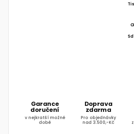
Ti
Sd
Garance
Doprava
doručení
zdarma
v nejkratší možné
Pro objednávky
době
nad 3.500,-Kč