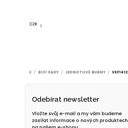
Přejít
na
obsah
CZK
/
BICÍ SADY
/
JEDNOTLIVÉ BUBNY
/
VEF141
DOMŮ
P
o
Odebírat newsletter
s
Vložte svůj e-mail a my vám budeme
t
zasílat informace o nových produktech
na našem e-shopu.