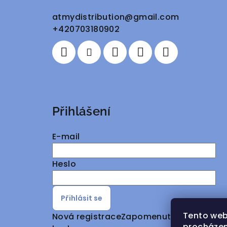
a
atmydistribution
@
gmail.com
+420703180902
t
í
Přihlášení
E-mail
Heslo
Přihlásit se
Tento web
Nová registrace
Zapomenuté
procházen