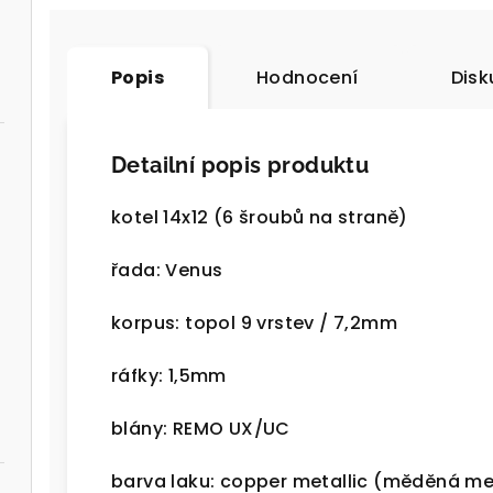
Popis
Hodnocení
Disk
Detailní popis produktu
kotel 14x12 (6 šroubů na straně)
řada: Venus
korpus: topol 9 vrstev / 7,2mm
ráfky: 1,5mm
blány: REMO UX/UC
barva laku: copper metallic (měděná me