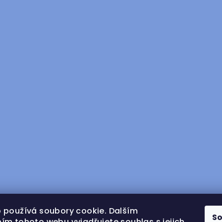
 používá soubory cookie. Dalším
S
ím tohoto webu vyjadřujete souhlas s jejich