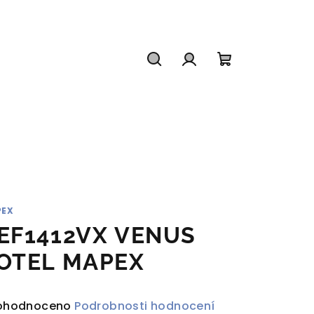
Hledat
Přihlášení
Nákupní
košík
PEX
EF1412VX VENUS
OTEL MAPEX
ůměrné
ohodnoceno
Podrobnosti hodnocení