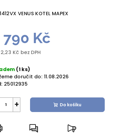
dnocení
duktu
1412VX VENUS KOTEL MAPEX
 790 Kč
zdiček.
32,23 Kč bez DPH
rná
a:
ladem
(1 ks)
eme doručit do:
11.08.2026
:
25012935
+
Do košíku