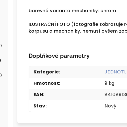
barevná varianta mechaniky: chrom
ILUSTRAČNÍ FOTO (fotografie zobrazuje 
korpusu a mechaniky, nemusí ovšem zob
)
Doplňkové parametry
)
Kategorie
:
JEDNOTL
)
Hmotnost
:
9 kg
EAN
:
84108913
Stav
:
Nový