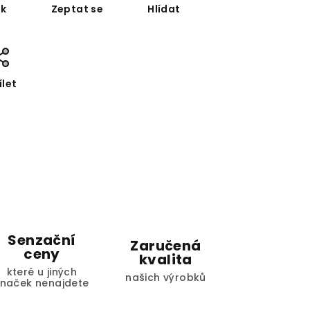
sk
Zeptat se
Hlídat
ílet
Senzační
Zaručená
ceny
kvalita
které u jiných
našich výrobků
značek nenajdete