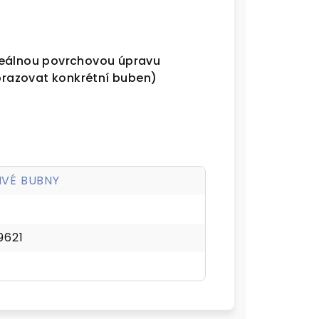
reálnou povrchovou úpravu
razovat konkrétní buben)
IVÉ BUBNY
9621