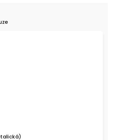
uze
talická)