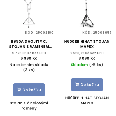
KÓD:
25002180
KÓD:
25008057
B990A DVOJITY C.
H600EB HIHAT STOJAN
STOJAN S RAMENEM
MAPEX
MAPEX
5 776,86 Kč bez DPH
2 553,72 Kč bez DPH
6 990 Kč
3 090 Kč
Na externím skladu
Skladem
(>5 ks)
(3 ks)
Do košíku
Do košíku
H600EB HIHAT STOJAN
stojan s činelovými
MAPEX
rameny