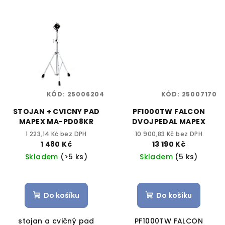
KÓD:
25006204
KÓD:
25007170
STOJAN + CVICNY PAD
PF1000TW FALCON
MAPEX MA-PD08KR
DVOJPEDAL MAPEX
1 223,14 Kč bez DPH
10 900,83 Kč bez DPH
1 480 Kč
13 190 Kč
Skladem
(>5 ks)
Skladem
(5 ks)
Do košíku
Do košíku
stojan a cvičný pad
PF1000TW FALCON