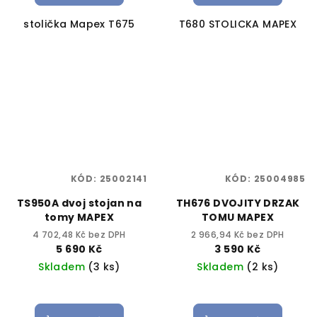
stolička Mapex T675
T680 STOLICKA MAPEX
KÓD:
25002141
KÓD:
25004985
TS950A dvoj stojan na
TH676 DVOJITY DRZAK
tomy MAPEX
TOMU MAPEX
4 702,48 Kč bez DPH
2 966,94 Kč bez DPH
5 690 Kč
3 590 Kč
Skladem
(3 ks)
Skladem
(2 ks)