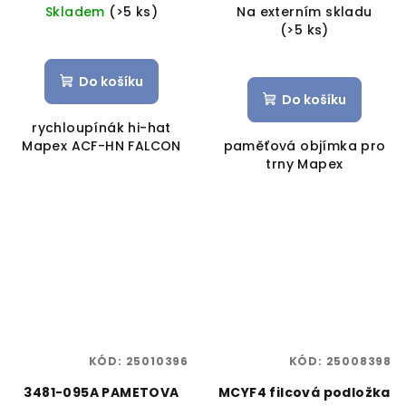
Skladem
(>5 ks)
Na externím skladu
(>5 ks)
Do košíku
Do košíku
rychloupínák hi-hat
Mapex ACF-HN FALCON
paměťová objímka pro
trny Mapex
KÓD:
25010396
KÓD:
25008398
3481-095A PAMETOVA
MCYF4 filcová podložka