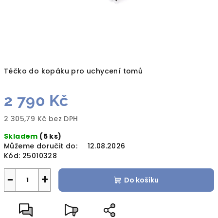
Téčko do kopáku pro uchycení tomů
2 790 Kč
2 305,79 Kč bez DPH
Měrná
Skladem
(5 ks)
cena:
Můžeme doručit do:
12.08.2026
Kód:
25010328
−
+
Do košíku