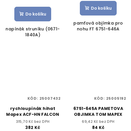
Do košíku
Do košíku
pamťová objímka pro
napínák struníku (0671-
nohu FT 6751-646A
1840A)
KÓD:
25007432
KÓD:
25005192
rychloupínák hihat
6751-645A PAMETOVA
Mapex ACF-HN FALCON
OBJIMKA TOM MAPEX
315,70 Kč bez DPH
69,42 Kč bez DPH
382 Kč
84 Kč