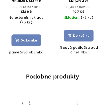
OBJIMKA MAPEX
Mapex 4ks
109,09 Kč bez DPH
88,43 Kč bez DPH
132 Kč
107 Kč
Na externím skladu
Skladem
(>5 ks)
(>5 ks)
Do košíku
Do košíku
filcová podložka pod
paměťová objímka
činel, 4ks
Podobné produkty