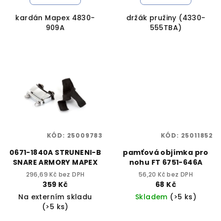
kardán Mapex 4830-
držák pružiny (4330-
909A
555TBA)
KÓD:
25009783
KÓD:
25011852
0671-1840A STRUNENI-B
pamťová objímka pro
SNARE ARMORY MAPEX
nohu FT 6751-646A
296,69 Kč bez DPH
56,20 Kč bez DPH
359 Kč
68 Kč
Na externím skladu
Skladem
(>5 ks)
(>5 ks)