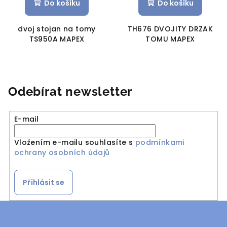
Do košíku
Do košíku
dvoj stojan na tomy
TH676 DVOJITY DRZAK
TS950A MAPEX
TOMU MAPEX
Odebírat newsletter
E-mail
Vložením e-mailu souhlasíte s
podmínkami
ochrany osobních údajů
Přihlásit se
Z
á