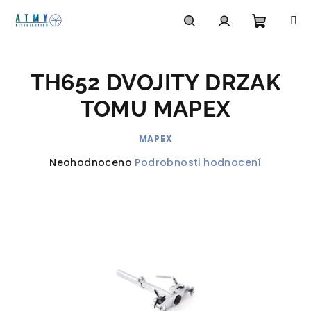
Přejít
na
obsah
Nákupn
Hledat
Přihlášení
TH652 DVOJITY DRZAK
košík
TOMU MAPEX
MAPEX
Průměrné
Neohodnoceno
Podrobnosti hodnocení
hodnocení
produktu
je
0,0
z
5
hvězdiček.