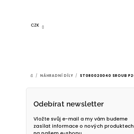
Přejít
na
obsah
CZK
/
NÁHRADNÍ DÍLY
/
ST080020040 SROUB P2
DOMŮ
P
o
Odebírat newsletter
s
Vložte svůj e-mail a my vám budeme
t
zasílat informace o nových produktech
na našem e-shopu.