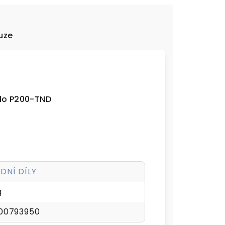
uze
ado P200-TND
DNÍ DÍLY
g
00793950