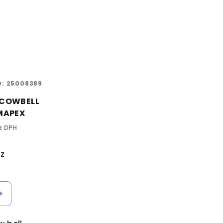
D:
25008389
 COWBELL
 MAPEX
z DPH
č
z