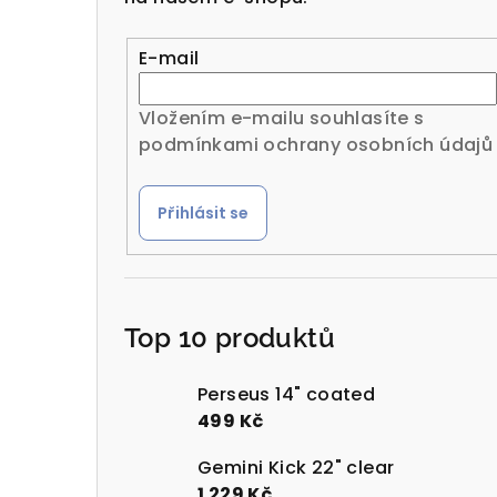
r
a
E-mail
n
Vložením e-mailu souhlasíte s
n
podmínkami ochrany osobních údajů
í
Přihlásit se
p
a
n
Top 10 produktů
e
l
Perseus 14" coated
499 Kč
Gemini Kick 22" clear
1 229 Kč