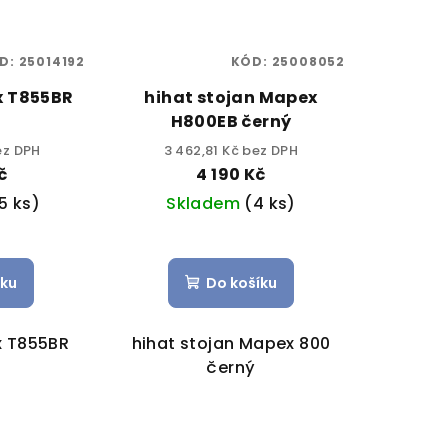
D:
25014192
KÓD:
25008052
x T855BR
hihat stojan Mapex
H800EB černý
ez DPH
3 462,81 Kč bez DPH
č
4 190 Kč
5 ks)
Skladem
(4 ks)
íku
Do košíku
x T855BR
hihat stojan Mapex 800
černý