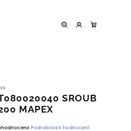
Hledat
Přihlášení
Nákupní
košík
PEX
T080020040 SROUB
200 MAPEX
ůměrné
ohodnoceno
Podrobnosti hodnocení