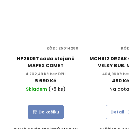
KÓD:
25014280
KÓ
HP2505T sada stojanů
MCH912 DRZAK
MAPEX COMET
VELKY BUB.
4 702,48 Kč bez DPH
404,96 Kč be
5 690 Kč
490 K
Skladem
(>5 ks)
Na dota
Do košíku
Detail