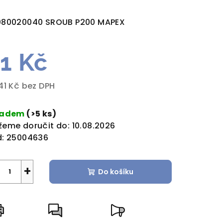
dnocení
duktu
080020040 SROUB P200 MAPEX
1 Kč
zdiček.
41 Kč bez DPH
rná
a:
ladem
(>5 ks)
eme doručit do:
10.08.2026
:
25004636
+
Do košíku