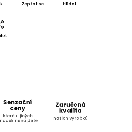
sk
Zeptat se
Hlídat
ílet
Senzační
Zaručená
ceny
kvalita
které u jiných
našich výrobků
značek nenajdete