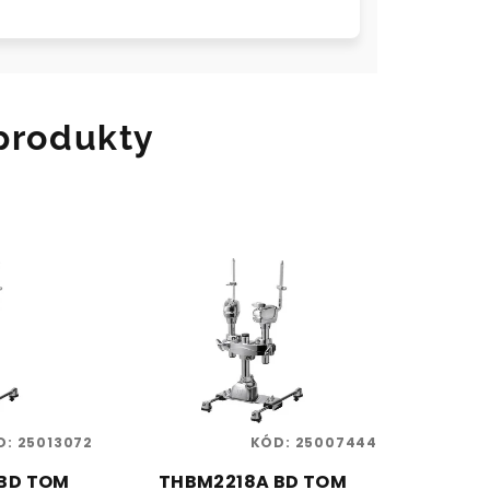
 produkty
D:
25013072
KÓD:
25007444
BD TOM
THBM2218A BD TOM