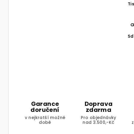
Ti
Sd
Garance
Doprava
doručení
zdarma
v nejkratší možné
Pro objednávky
době
nad 3.500,-Kč