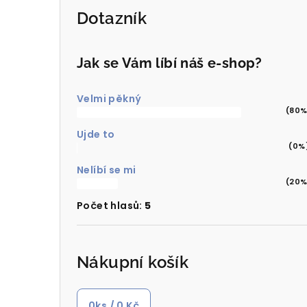
Dotazník
Jak se Vám líbí náš e-shop?
Velmi pěkný
(80%
Ujde to
(0%
Nelíbí se mi
(20%
Počet hlasů:
5
Nákupní košík
0
ks /
0 Kč