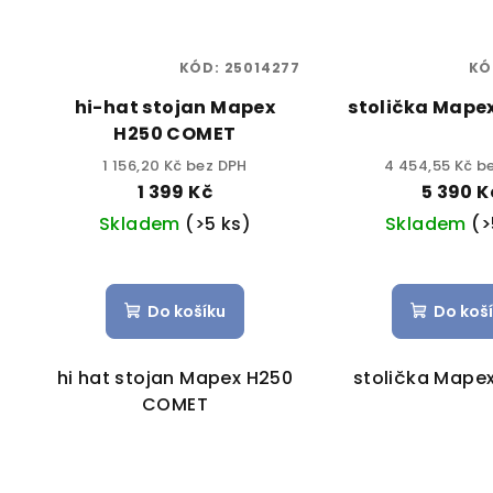
KÓD:
25014277
KÓ
hi-hat stojan Mapex
stolička Mape
H250 COMET
1 156,20 Kč bez DPH
4 454,55 Kč b
1 399 Kč
5 390 K
Skladem
(>5 ks)
Skladem
(>
Do košíku
Do koš
hi hat stojan Mapex H250
stolička Mape
COMET