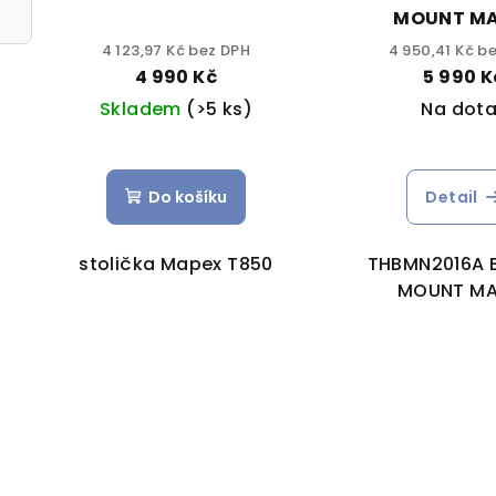
MOUNT MA
4 123,97 Kč bez DPH
4 950,41 Kč b
4 990 Kč
5 990 K
Skladem
(>5 ks)
Na dota
Do košíku
Detail
stolička Mapex T850
THBMN2016A 
MOUNT MA