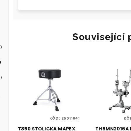
Související
)
)
)
KÓD:
25011841
KÓ
T850 STOLICKA MAPEX
THBMN2016A 