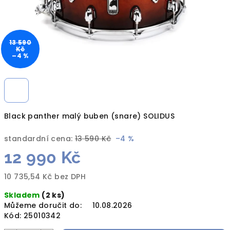
13 590
Kč
–4 %
Black panther malý buben (snare) SOLIDUS
standardní cena:
13 590 Kč
–4 %
12 990 Kč
10 735,54 Kč bez DPH
Měrná
Skladem
(2 ks)
cena:
Můžeme doručit do:
10.08.2026
Kód:
25010342