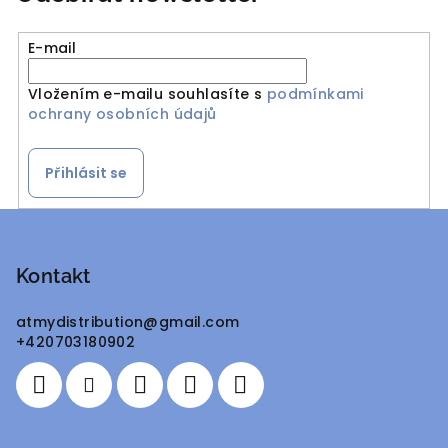
E-mail
Vložením e-mailu souhlasíte s
podmínkami
ochrany osobních údajů
Přihlásit se
Z
á
p
Kontakt
a
atmydistribution
@
gmail.com
t
+420703180902
í