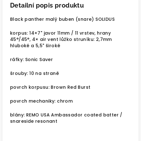
Detailní popis produktu
Black panther malý buben (snare) SOLIDUS
korpus: 14×7" javor 11mm / 11 vrstev, hrany
45°/45°, 4× air vent lůžko struníku: 2,7mm
hluboké a 5,5" široké
ráfky: Sonic Saver
šrouby: 10 na straně
povrch korpusu: Brown Red Burst
povrch mechaniky: chrom
blány: REMO USA Ambassador coated batter /
snareside resonant