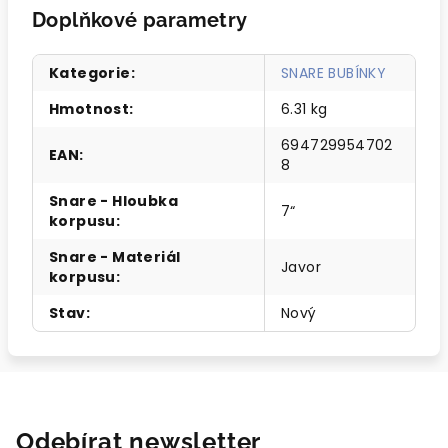
Doplňkové parametry
Kategorie
:
SNARE BUBÍNKY
Hmotnost
:
6.31 kg
694729954702
EAN
:
8
Snare - Hloubka
7“
korpusu
:
Snare - Materiál
Javor
korpusu
:
Stav
:
Nový
Odebírat newsletter