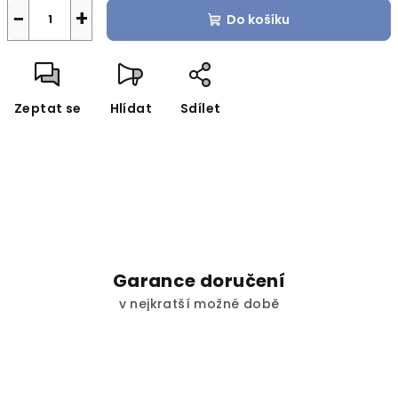
−
+
Do košíku
Zeptat se
Hlídat
Sdílet
Garance doručení
v nejkratší možné době