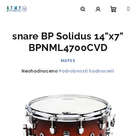
Přejít
na
obsah
Nákupn
Hledat
Přihlášení
snare BP Solidus 14"x7"
košík
BPNML4700CVD
MAPEX
Průměrné
Neohodnoceno
Podrobnosti hodnocení
hodnocení
produktu
je
0,0
z
5
hvězdiček.