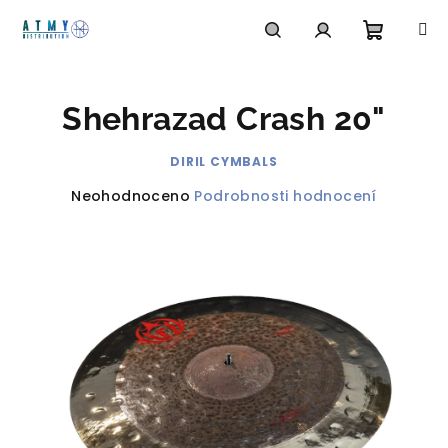
Přejít
na
obsah
Nákupn
Hledat
Přihlášení
Shehrazad Crash 20"
košík
DIRIL CYMBALS
Průměrné
Neohodnoceno
Podrobnosti hodnocení
hodnocení
produktu
je
0,0
z
5
hvězdiček.