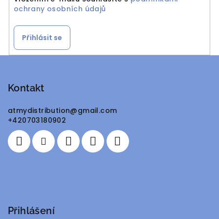
ochrany osobních údajů
Přihlásit se
Z
á
p
Kontakt
a
atmydistribution
@
gmail.com
t
+420703180902
í
Přihlášení