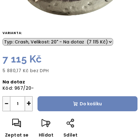
VARIANTA:
7 115 Kč
5 880,17 Kč bez DPH
Měrná
Na dotaz
cena:
Kód:
967/20-
−
+
Do košíku
Zeptat se
Hlídat
Sdílet