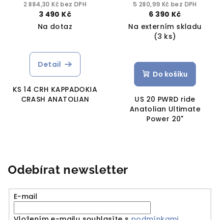
Power 20"
2 884,30 Kč bez DPH
5 280,99 Kč bez DPH
3 490 Kč
6 390 Kč
Na dotaz
Na externím skladu
(3 ks)
Detail
Do košíku
KS 14 CRH KAPPADOKIA
CRASH ANATOLIAN
US 20 PWRD ride
Anatolian Ultimate
Power 20"
Odebírat newsletter
E-mail
Vložením e-mailu souhlasíte s
podmínkami