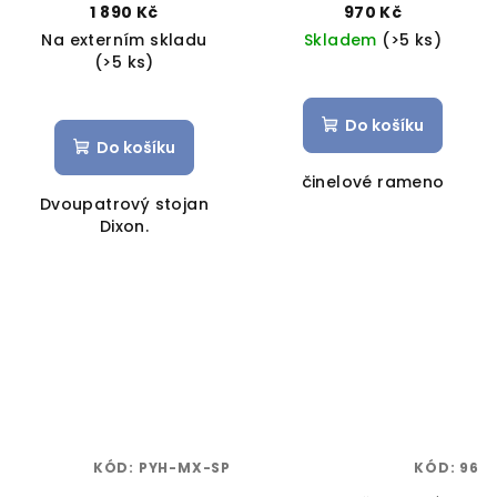
1 890 Kč
970 Kč
Na externím skladu
Skladem
(>5 ks)
(>5 ks)
Do košíku
Do košíku
činelové rameno
Dvoupatrový stojan
Dixon.
KÓD:
PYH-MX-SP
KÓD:
96