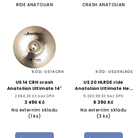
RIDE ANATOLIAN
CRASH ANATOLIAN
KÓD:
US14CRH
KÓD:
US20HLRDE
US 14 CRH crash
US 20 HLRDE ride
Anatolian Ultimate 14"
Anatolian Ultimate Hell
20"
2 884,30 Kč bez DPH
5 280,99 Kč bez DPH
3 490 Kč
6 390 Kč
Na externím skladu
Na externím skladu
(1 ks)
(3 ks)