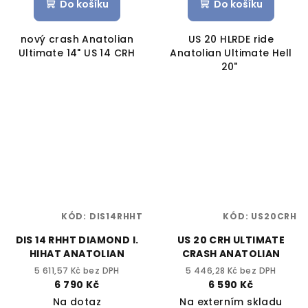
Do košíku
Do košíku
nový crash Anatolian
US 20 HLRDE ride
Ultimate 14" US 14 CRH
Anatolian Ultimate Hell
20"
KÓD:
DIS14RHHT
KÓD:
US20CRH
DIS 14 RHHT DIAMOND I.
US 20 CRH ULTIMATE
HIHAT ANATOLIAN
CRASH ANATOLIAN
5 611,57 Kč bez DPH
5 446,28 Kč bez DPH
6 790 Kč
6 590 Kč
Na dotaz
Na externím skladu