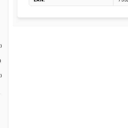
)
)
)