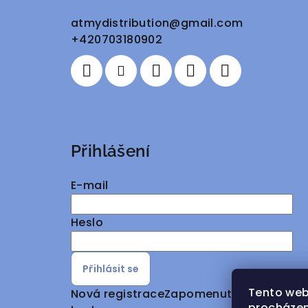
a
atmydistribution
@
gmail.com
+420703180902
t
í
Přihlášení
E-mail
Heslo
Přihlásit se
Tento web
Nová registrace
Zapomenuté
procházen