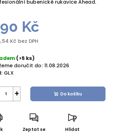
fesionální bubenické rukavice Ahead.
90 Kč
zdiček.
,54 Kč bez DPH
rná
a:
ladem
(>5 ks)
eme doručit do:
11.08.2026
:
GLX
+
Do košíku
sk
Zeptat se
Hlídat