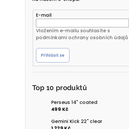
r
a
E-mail
n
Vložením e-mailu souhlasíte s
n
podmínkami ochrany osobních údajů
í
Přihlásit se
p
a
n
Top 10 produktů
e
l
Perseus 14" coated
499 Kč
Gemini Kick 22" clear
1 229 Kč