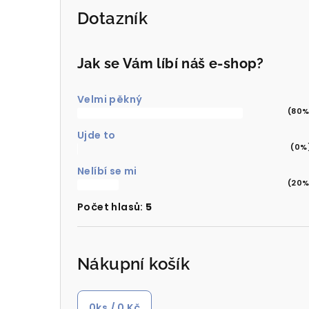
Dotazník
Jak se Vám líbí náš e-shop?
Velmi pěkný
(80%
Ujde to
(0%
Nelíbí se mi
(20%
Počet hlasů:
5
Nákupní košík
0
ks /
0 Kč