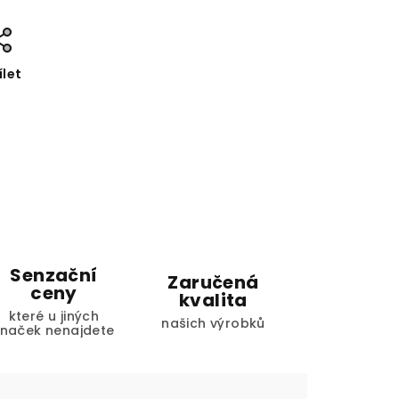
ílet
Senzační
Zaručená
ceny
kvalita
které u jiných
našich výrobků
značek nenajdete