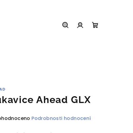
Hledat
Přihlášení
Nákupní
košík
AD
ukavice Ahead GLX
ůměrné
ohodnoceno
Podrobnosti hodnocení
dnocení
duktu