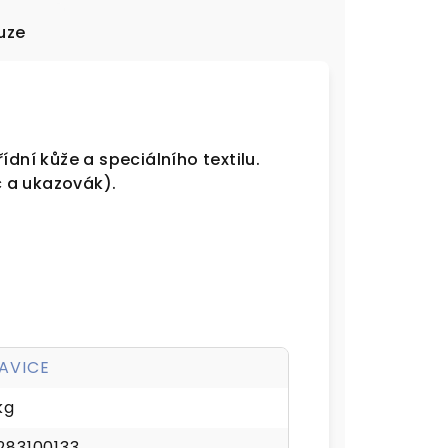
uze
ídní kůže a speciálního textilu.
 a ukazovák).
AVICE
kg
283100133