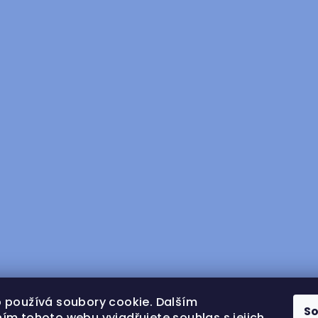
 používá soubory cookie. Dalším
S
ím tohoto webu vyjadřujete souhlas s jejich