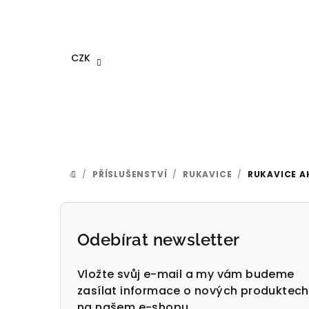
Přejít
na
obsah
CZK
/
PŘÍSLUŠENSTVÍ
/
RUKAVICE
/
RUKAVICE A
DOMŮ
P
o
Odebírat newsletter
s
Vložte svůj e-mail a my vám budeme
t
zasílat informace o nových produktech
na našem e-shopu.